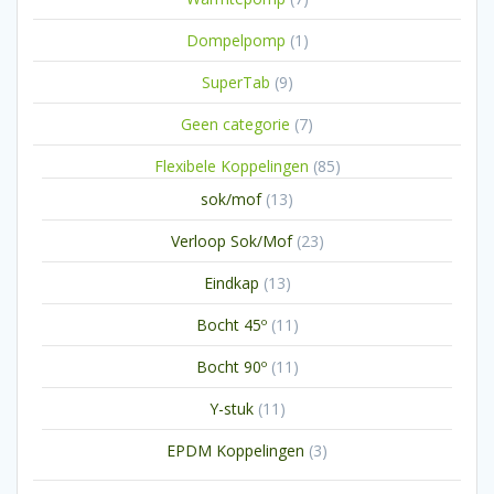
producten
1
Dompelpomp
1
product
9
SuperTab
9
producten
7
Geen categorie
7
producten
85
Flexibele Koppelingen
85
producten
13
sok/mof
13
producten
23
Verloop Sok/Mof
23
producten
13
Eindkap
13
producten
11
Bocht 45º
11
producten
11
Bocht 90º
11
producten
11
Y-stuk
11
producten
3
EPDM Koppelingen
3
producten