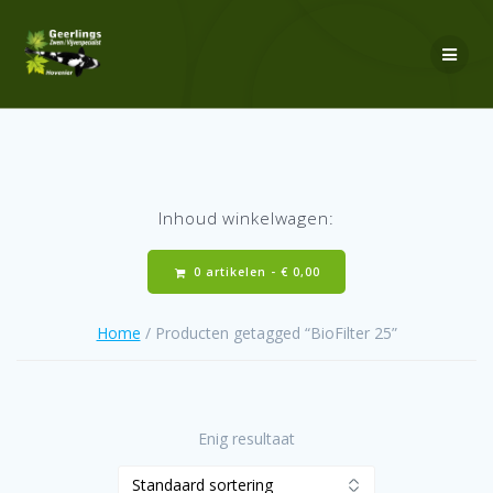
Ga
naar
de
inhoud
Inhoud winkelwagen:
0 artikelen -
€
0,00
Home
/ Producten getagged “BioFilter 25”
Enig resultaat