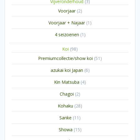
3
Vijveronderhoud
3
producten
2
Voorjaar
2
producten
1
Voorjaar + Najaar
1
product
1
4 seizoenen
1
product
98
Koi
98
producten
51
Premiumcollectie/show koi
51
producten
6
azukai koi Japan
6
producten
4
Kin Matsuba
4
producten
2
Chagoi
2
producten
28
Kohaku
28
producten
11
Sanke
11
producten
15
Showa
15
producten