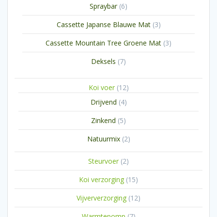
6
Spraybar
6
producten
3
Cassette Japanse Blauwe Mat
3
producten
3
Cassette Mountain Tree Groene Mat
3
producten
7
Deksels
7
producten
12
Koi voer
12
producten
4
Drijvend
4
producten
5
Zinkend
5
producten
2
Natuurmix
2
producten
2
Steurvoer
2
producten
15
Koi verzorging
15
producten
12
Vijververzorging
12
producten
7
Warmtepomp
7