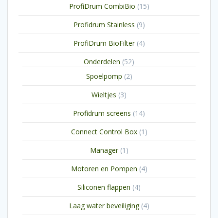
15
ProfiDrum CombiBio
15
producten
9
Profidrum Stainless
9
producten
4
ProfiDrum BioFilter
4
producten
52
Onderdelen
52
producten
2
Spoelpomp
2
producten
3
Wieltjes
3
producten
14
Profidrum screens
14
producten
1
Connect Control Box
1
product
1
Manager
1
product
4
Motoren en Pompen
4
producten
4
Siliconen flappen
4
producten
4
Laag water beveiliging
4
producten