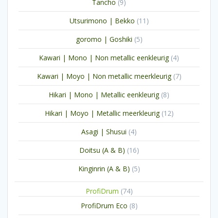
9
Tancho
9
producten
11
Utsurimono | Bekko
11
producten
5
goromo | Goshiki
5
producten
4
Kawari | Mono | Non metallic eenkleurig
4
producten
7
Kawari | Moyo | Non metallic meerkleurig
7
producten
8
Hikari | Mono | Metallic eenkleurig
8
producten
12
Hikari | Moyo | Metallic meerkleurig
12
producten
4
Asagi | Shusui
4
producten
16
Doitsu (A & B)
16
producten
5
Kinginrin (A & B)
5
producten
74
ProfiDrum
74
producten
8
ProfiDrum Eco
8
producten