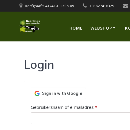
Ga
Korfgraaf 5 4174 GL Hellouw
+31627416329
naar
de
inhoud
HOME
WEBSHOP
K
Login
Vereist
Gebruikersnaam of e-mailadres
*