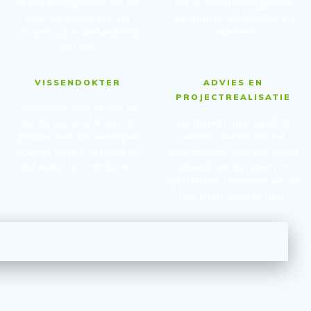
we het totaalplaatje aan van
Koi en watermanagement
vijver en tuinaanleg, tot
garanderen wij kwaliteit en
onderhoud en behandeling
zekerheid.
van Koi.
VISSENDOKTER
ADVIES EN
PROJECTREALISATIE
Springende Koi, ziektes of
sterfte kan in 95% van de
We denken mee vanaf de
gevallen worden verholpen
eerste schetsen tot het
door de vissen, het filter en
eindresultaat. Met een breed
het water te controleren.
netwerk van hoveniers en
specialisten, realiseren we uw
tuin en/of vijver-project.