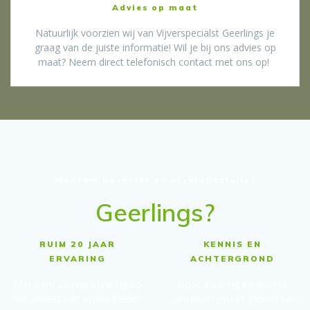
Advies op maat
Natuurlijk voorzien wij van Vijverspecialst Geerlings je
graag van de juiste informatie! Wil je bij ons advies op
maat? Neem direct telefonisch contact met ons op!
Waarom hovenier en vijverspecialist
Geerlings?
RUIM 20 JAAR
KENNIS EN
ERVARING
ACHTERGROND
Met ruim 20 jaar ervaring op
Door ervaring en diverse
het gebied van vijvers bieden
cursussen op het gebied van