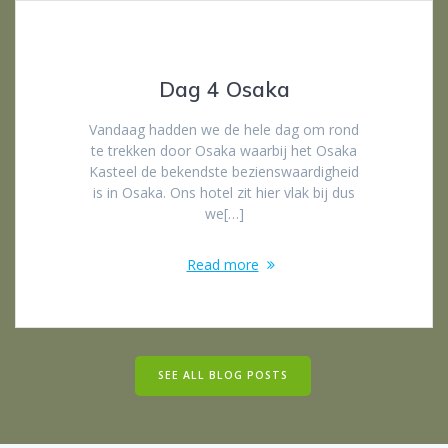
Dag 4 Osaka
Vandaag hadden we de hele dag om rond
te trekken door Osaka waarbij het Osaka
Kasteel de bekendste bezienswaardigheid
is in Osaka. Ons hotel zit hier vlak bij dus
we[…]
Read more
SEE ALL BLOG POSTS