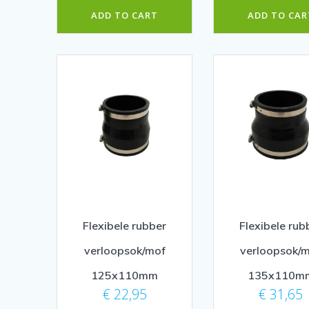
ADD TO CART
ADD TO CAR
Flexibele rubber
Flexibele rub
verloopsok/mof
verloopsok/
125x110mm
135x110m
€
22,95
€
31,65