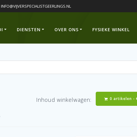
INFO@VIJVERSPECIALISTGEERLINGS.NL
OI
DIENSTEN
OVER ONS
FYSIEKE WINKEL
0 artikelen -
Inhoud winkelwagen:
f