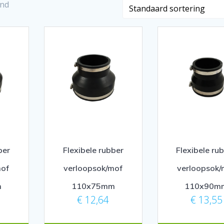
ond
ber
Flexibele rubber
Flexibele ru
mof
verloopsok/mof
verloopsok/
m
110x75mm
110x90m
€
12,64
€
13,55