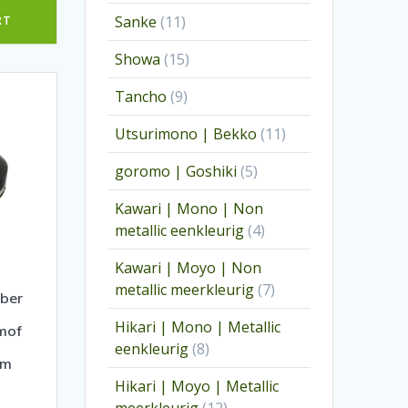
producten
11
Sanke
11
RT
producten
15
Showa
15
producten
9
Tancho
9
producten
11
Utsurimono | Bekko
11
producten
5
goromo | Goshiki
5
producten
Kawari | Mono | Non
4
metallic eenkleurig
4
producten
Kawari | Moyo | Non
7
metallic meerkleurig
7
bber
producten
Hikari | Mono | Metallic
mof
8
eenkleurig
8
mm
producten
Hikari | Moyo | Metallic
12