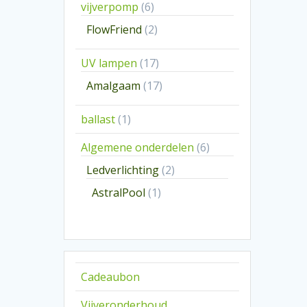
6
vijverpomp
6
producten
2
FlowFriend
2
producten
17
UV lampen
17
producten
17
Amalgaam
17
producten
1
ballast
1
product
6
Algemene onderdelen
6
producten
2
Ledverlichting
2
producten
1
AstralPool
1
product
Cadeaubon
Vijveronderhoud