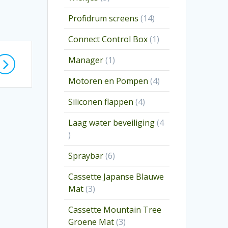
producten
14
Profidrum screens
14
producten
1
Connect Control Box
1
product
1
Manager
1
product
4
Motoren en Pompen
4
producten
4
Siliconen flappen
4
producten
Laag water beveiliging
4
4
producten
6
Spraybar
6
producten
Cassette Japanse Blauwe
3
Mat
3
producten
Cassette Mountain Tree
3
Groene Mat
3