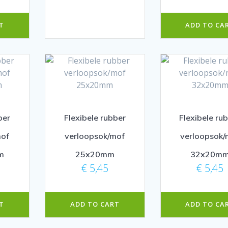
T
ADD TO CA
ber
Flexibele rubber
Flexibele ru
mof
verloopsok/mof
verloopsok/
m
25x20mm
32x20m
€
5,45
€
5,45
T
ADD TO CART
ADD TO CA