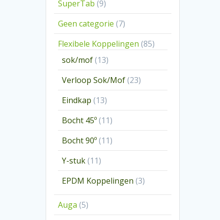
9
SuperTab
9
producten
7
Geen categorie
7
producten
85
Flexibele Koppelingen
85
producten
13
sok/mof
13
producten
23
Verloop Sok/Mof
23
producten
13
Eindkap
13
producten
11
Bocht 45º
11
producten
11
Bocht 90º
11
producten
11
Y-stuk
11
producten
3
EPDM Koppelingen
3
producten
5
Auga
5
producten