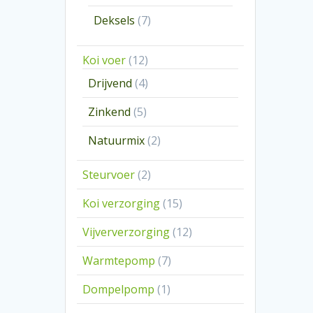
producten
7
Deksels
7
producten
12
Koi voer
12
producten
4
Drijvend
4
producten
5
Zinkend
5
producten
2
Natuurmix
2
producten
2
Steurvoer
2
producten
15
Koi verzorging
15
producten
12
Vijververzorging
12
producten
7
Warmtepomp
7
producten
1
Dompelpomp
1
product