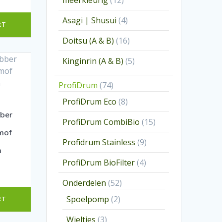
meerkleurig
12
producten
4
Asagi | Shusui
4
RT
producten
16
Doitsu (A & B)
16
producten
5
Kinginrin (A & B)
5
producten
74
ProfiDrum
74
producten
8
ProfiDrum Eco
8
producten
bber
15
ProfiDrum CombiBio
15
mof
producten
9
Profidrum Stainless
9
m
producten
4
ProfiDrum BioFilter
4
producten
52
Onderdelen
52
producten
2
Spoelpomp
2
RT
producten
3
Wieltjes
3