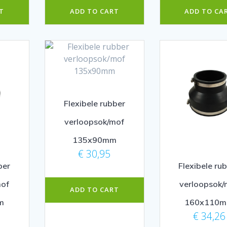
T
ADD TO CART
ADD TO CA
Flexibele rubber
verloopsok/mof
135x90mm
€
30,95
ber
Flexibele ru
mof
verloopsok/
ADD TO CART
m
160x110
€
34,26