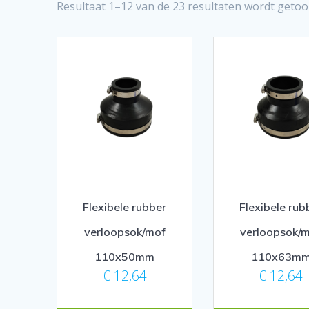
Resultaat 1–12 van de 23 resultaten wordt geto
Flexibele rubber
Flexibele rub
verloopsok/mof
verloopsok/
110x50mm
110x63m
€
12,64
€
12,64