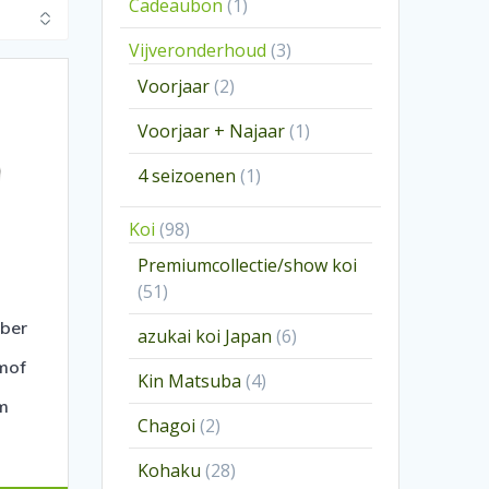
1
Cadeaubon
1
product
3
Vijveronderhoud
3
producten
2
Voorjaar
2
producten
1
Voorjaar + Najaar
1
product
1
4 seizoenen
1
product
98
Koi
98
producten
Premiumcollectie/show koi
51
51
producten
bber
6
azukai koi Japan
6
producten
mof
4
Kin Matsuba
4
producten
m
2
Chagoi
2
producten
28
Kohaku
28