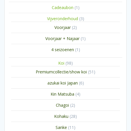
1
Cadeaubon
1
product
3
Vijveronderhoud
3
producten
2
Voorjaar
2
producten
1
Voorjaar + Najaar
1
product
1
4 seizoenen
1
product
98
Koi
98
producten
51
Premiumcollectie/show koi
51
producten
6
azukai koi Japan
6
producten
4
Kin Matsuba
4
producten
2
Chagoi
2
producten
28
Kohaku
28
producten
11
Sanke
11