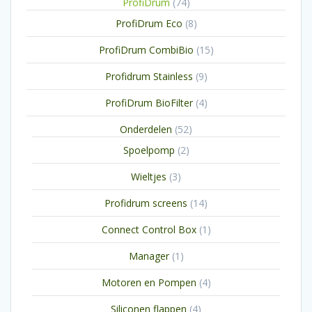
74
ProfiDrum
74
producten
8
ProfiDrum Eco
8
producten
15
ProfiDrum CombiBio
15
producten
9
Profidrum Stainless
9
producten
4
ProfiDrum BioFilter
4
producten
52
Onderdelen
52
producten
2
Spoelpomp
2
producten
3
Wieltjes
3
producten
14
Profidrum screens
14
producten
1
Connect Control Box
1
product
1
Manager
1
product
4
Motoren en Pompen
4
producten
4
Siliconen flappen
4