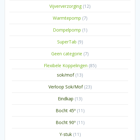
producten
12
Vijververzorging
12
producten
7
Warmtepomp
7
producten
1
Dompelpomp
1
product
9
SuperTab
9
producten
7
Geen categorie
7
producten
85
Flexibele Koppelingen
85
producten
13
sok/mof
13
producten
23
Verloop Sok/Mof
23
producten
13
Eindkap
13
producten
11
Bocht 45º
11
producten
11
Bocht 90º
11
producten
11
Y-stuk
11