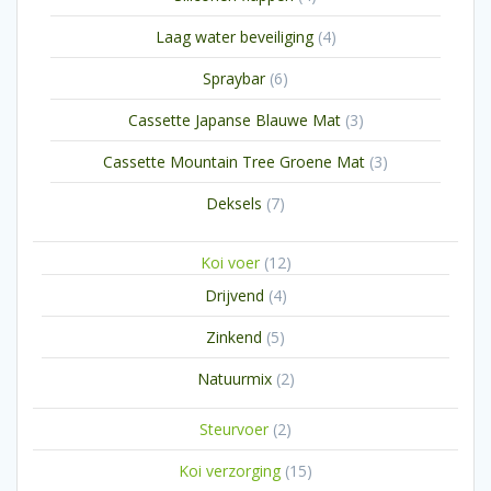
producten
4
Laag water beveiliging
4
producten
6
Spraybar
6
producten
3
Cassette Japanse Blauwe Mat
3
producten
3
Cassette Mountain Tree Groene Mat
3
producten
7
Deksels
7
producten
12
Koi voer
12
producten
4
Drijvend
4
producten
5
Zinkend
5
producten
2
Natuurmix
2
producten
2
Steurvoer
2
producten
15
Koi verzorging
15