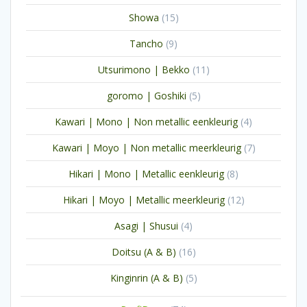
producten
15
Showa
15
producten
9
Tancho
9
producten
11
Utsurimono | Bekko
11
producten
5
goromo | Goshiki
5
producten
4
Kawari | Mono | Non metallic eenkleurig
4
producten
7
Kawari | Moyo | Non metallic meerkleurig
7
producten
8
Hikari | Mono | Metallic eenkleurig
8
producten
12
Hikari | Moyo | Metallic meerkleurig
12
producten
4
Asagi | Shusui
4
producten
16
Doitsu (A & B)
16
producten
5
Kinginrin (A & B)
5
producten