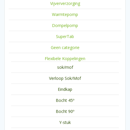
Vijververzorging
Warmtepomp
Dompelpomp
SuperTab
Geen categorie
Flexibele Koppelingen
sok/mof
Verloop Sok/Mof
Eindkap
Bocht 45º
Bocht 90º
Y-stuk