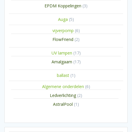
producten
3
EPDM Koppelingen
3
producten
5
Auga
5
producten
6
vijverpomp
6
producten
2
FlowFriend
2
producten
17
UV lampen
17
producten
17
Amalgaam
17
producten
1
ballast
1
product
6
Algemene onderdelen
6
producten
2
Ledverlichting
2
producten
1
AstralPool
1
product