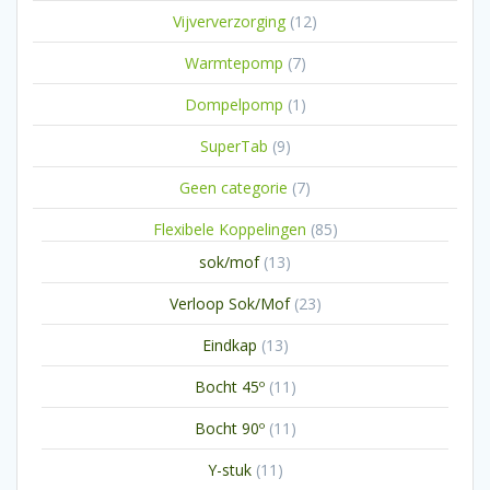
producten
12
Vijververzorging
12
producten
7
Warmtepomp
7
producten
1
Dompelpomp
1
product
9
SuperTab
9
producten
7
Geen categorie
7
producten
85
Flexibele Koppelingen
85
producten
13
sok/mof
13
producten
23
Verloop Sok/Mof
23
producten
13
Eindkap
13
producten
11
Bocht 45º
11
producten
11
Bocht 90º
11
producten
11
Y-stuk
11