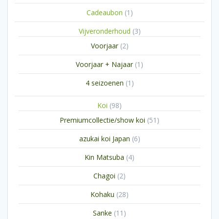
1
Cadeaubon
1
product
3
Vijveronderhoud
3
producten
2
Voorjaar
2
producten
1
Voorjaar + Najaar
1
product
1
4 seizoenen
1
product
98
Koi
98
producten
51
Premiumcollectie/show koi
51
producten
6
azukai koi Japan
6
producten
4
Kin Matsuba
4
producten
2
Chagoi
2
producten
28
Kohaku
28
producten
11
Sanke
11