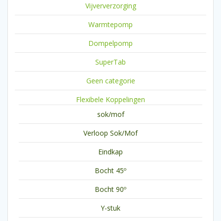
Vijververzorging
Warmtepomp
Dompelpomp
SuperTab
Geen categorie
Flexibele Koppelingen
sok/mof
Verloop Sok/Mof
Eindkap
Bocht 45º
Bocht 90º
Y-stuk