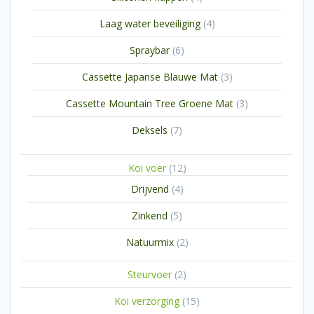
producten
4
Laag water beveiliging
4
producten
6
Spraybar
6
producten
3
Cassette Japanse Blauwe Mat
3
producten
3
Cassette Mountain Tree Groene Mat
3
producten
7
Deksels
7
producten
12
Koi voer
12
producten
4
Drijvend
4
producten
5
Zinkend
5
producten
2
Natuurmix
2
producten
2
Steurvoer
2
producten
15
Koi verzorging
15