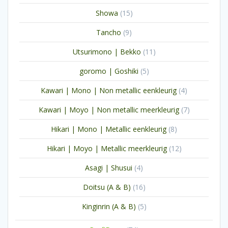
producten
15
Showa
15
producten
9
Tancho
9
producten
11
Utsurimono | Bekko
11
producten
5
goromo | Goshiki
5
producten
4
Kawari | Mono | Non metallic eenkleurig
4
producten
7
Kawari | Moyo | Non metallic meerkleurig
7
producten
8
Hikari | Mono | Metallic eenkleurig
8
producten
12
Hikari | Moyo | Metallic meerkleurig
12
producten
4
Asagi | Shusui
4
producten
16
Doitsu (A & B)
16
producten
5
Kinginrin (A & B)
5
producten