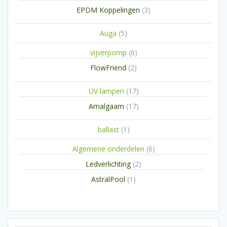
producten
3
EPDM Koppelingen
3
producten
5
Auga
5
producten
6
vijverpomp
6
producten
2
FlowFriend
2
producten
17
UV lampen
17
producten
17
Amalgaam
17
producten
1
ballast
1
product
6
Algemene onderdelen
6
producten
2
Ledverlichting
2
producten
1
AstralPool
1
product