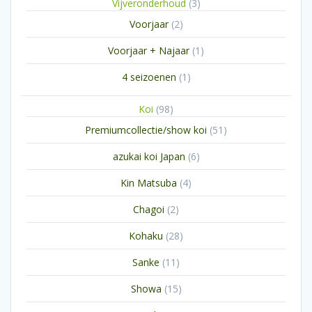
3
Vijveronderhoud
3
producten
2
Voorjaar
2
producten
1
Voorjaar + Najaar
1
product
1
4 seizoenen
1
product
98
Koi
98
producten
51
Premiumcollectie/show koi
51
producten
6
azukai koi Japan
6
producten
4
Kin Matsuba
4
producten
2
Chagoi
2
producten
28
Kohaku
28
producten
11
Sanke
11
producten
15
Showa
15
producten