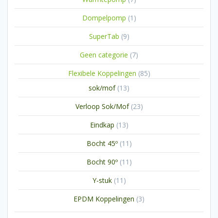
producten
1
Dompelpomp
1
product
9
SuperTab
9
producten
7
Geen categorie
7
producten
85
Flexibele Koppelingen
85
producten
13
sok/mof
13
producten
23
Verloop Sok/Mof
23
producten
13
Eindkap
13
producten
11
Bocht 45º
11
producten
11
Bocht 90º
11
producten
11
Y-stuk
11
producten
3
EPDM Koppelingen
3
producten