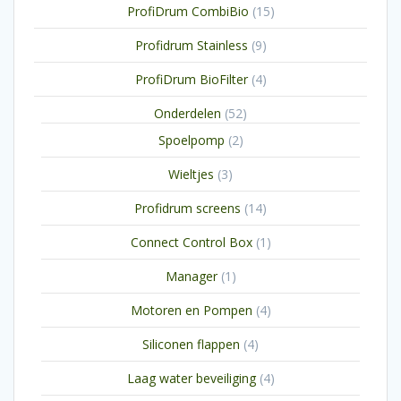
15
ProfiDrum CombiBio
15
producten
9
Profidrum Stainless
9
producten
4
ProfiDrum BioFilter
4
producten
52
Onderdelen
52
producten
2
Spoelpomp
2
producten
3
Wieltjes
3
producten
14
Profidrum screens
14
producten
1
Connect Control Box
1
product
1
Manager
1
product
4
Motoren en Pompen
4
producten
4
Siliconen flappen
4
producten
4
Laag water beveiliging
4
producten