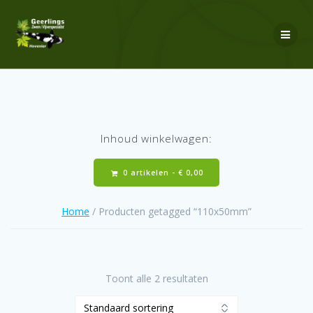
Ga
naar
de
inhoud
Inhoud winkelwagen:
0 artikelen -
€
0,00
Home
/ Producten getagged “110x50mm”
Toont alle 2 resultaten