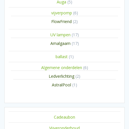
5
Auga
5
producten
6
vijverpomp
6
producten
2
FlowFriend
2
producten
17
UV lampen
17
producten
17
Amalgaam
17
producten
1
ballast
1
product
6
Algemene onderdelen
6
producten
2
Ledverlichting
2
producten
1
AstralPool
1
product
Cadeaubon
Vijveronderhoud