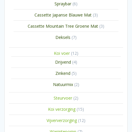
6
Spraybar
6
producten
3
Cassette Japanse Blauwe Mat
3
producten
3
Cassette Mountain Tree Groene Mat
3
producten
7
Deksels
7
producten
12
Koi voer
12
producten
4
Drijvend
4
producten
5
Zinkend
5
producten
2
Natuurmix
2
producten
2
Steurvoer
2
producten
15
Koi verzorging
15
producten
12
Vijververzorging
12
producten
7
Warmtepomp
7