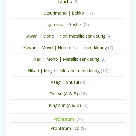
9
Tancho
9
producten
11
Utsurimono | Bekko
11
producten
5
goromo | Goshiki
5
producten
4
Kawari | Mono | Non metallic eenkleurig
4
producten
7
Kawari | Moyo | Non metallic meerkleurig
7
producten
8
Hikari | Mono | Metallic eenkleurig
8
producten
12
Hikari | Moyo | Metallic meerkleurig
12
producten
4
Asagi | Shusui
4
producten
16
Doitsu (A & B)
16
producten
5
Kinginrin (A & B)
5
producten
74
ProfiDrum
74
producten
8
ProfiDrum Eco
8
producten