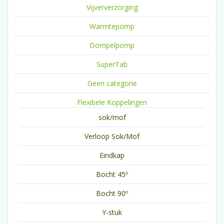
Vijververzorging
Warmtepomp
Dompelpomp
SuperTab
Geen categorie
Flexibele Koppelingen
sok/mof
Verloop Sok/Mof
Eindkap
Bocht 45º
Bocht 90º
Y-stuk