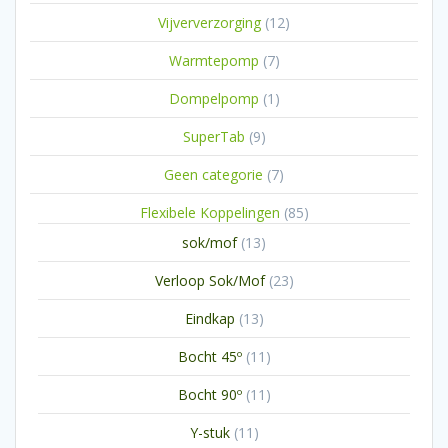
producten
12
Vijververzorging
12
producten
7
Warmtepomp
7
producten
1
Dompelpomp
1
product
9
SuperTab
9
producten
7
Geen categorie
7
producten
85
Flexibele Koppelingen
85
producten
13
sok/mof
13
producten
23
Verloop Sok/Mof
23
producten
13
Eindkap
13
producten
11
Bocht 45º
11
producten
11
Bocht 90º
11
producten
11
Y-stuk
11