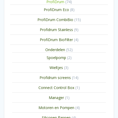
74
ProfiDrum
74
producten
8
ProfiDrum Eco
8
producten
15
ProfiDrum CombiBio
15
producten
9
Profidrum Stainless
9
producten
4
ProfiDrum BioFilter
4
producten
52
Onderdelen
52
producten
2
Spoelpomp
2
producten
3
Wieltjes
3
producten
14
Profidrum screens
14
producten
1
Connect Control Box
1
product
1
Manager
1
product
4
Motoren en Pompen
4
producten
4
Siliconen flappen
4