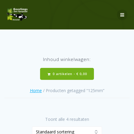
Ga
naar
de
inhoud
Inhoud winkelwagen:
0 artikelen -
€
0,00
Home
/ Producten getagged “125mm”
Toont alle 4 resultaten