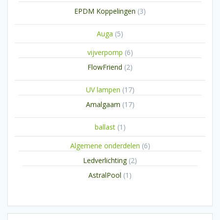
producten
3
EPDM Koppelingen
3
producten
5
Auga
5
producten
6
vijverpomp
6
producten
2
FlowFriend
2
producten
17
UV lampen
17
producten
17
Amalgaam
17
producten
1
ballast
1
product
6
Algemene onderdelen
6
producten
2
Ledverlichting
2
producten
1
AstralPool
1
product