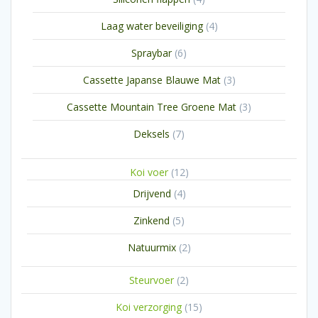
producten
4
Laag water beveiliging
4
producten
6
Spraybar
6
producten
3
Cassette Japanse Blauwe Mat
3
producten
3
Cassette Mountain Tree Groene Mat
3
producten
7
Deksels
7
producten
12
Koi voer
12
producten
4
Drijvend
4
producten
5
Zinkend
5
producten
2
Natuurmix
2
producten
2
Steurvoer
2
producten
15
Koi verzorging
15