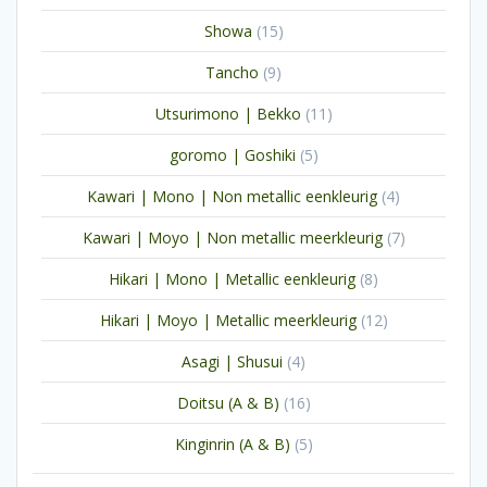
producten
15
Showa
15
producten
9
Tancho
9
producten
11
Utsurimono | Bekko
11
producten
5
goromo | Goshiki
5
producten
4
Kawari | Mono | Non metallic eenkleurig
4
producten
7
Kawari | Moyo | Non metallic meerkleurig
7
producten
8
Hikari | Mono | Metallic eenkleurig
8
producten
12
Hikari | Moyo | Metallic meerkleurig
12
producten
4
Asagi | Shusui
4
producten
16
Doitsu (A & B)
16
producten
5
Kinginrin (A & B)
5
producten