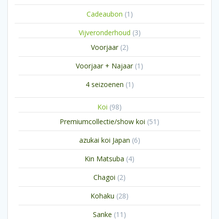
1
Cadeaubon
1
product
3
Vijveronderhoud
3
producten
2
Voorjaar
2
producten
1
Voorjaar + Najaar
1
product
1
4 seizoenen
1
product
98
Koi
98
producten
51
Premiumcollectie/show koi
51
producten
6
azukai koi Japan
6
producten
4
Kin Matsuba
4
producten
2
Chagoi
2
producten
28
Kohaku
28
producten
11
Sanke
11