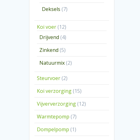
producten
7
Deksels
7
producten
12
Koi voer
12
producten
4
Drijvend
4
producten
5
Zinkend
5
producten
2
Natuurmix
2
producten
2
Steurvoer
2
producten
15
Koi verzorging
15
producten
12
Vijververzorging
12
producten
7
Warmtepomp
7
producten
1
Dompelpomp
1
product