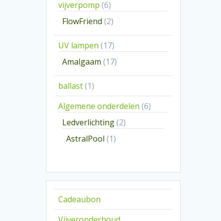
6
vijverpomp
6
producten
2
FlowFriend
2
producten
17
UV lampen
17
producten
17
Amalgaam
17
producten
1
ballast
1
product
6
Algemene onderdelen
6
producten
2
Ledverlichting
2
producten
1
AstralPool
1
product
Cadeaubon
Vijveronderhoud