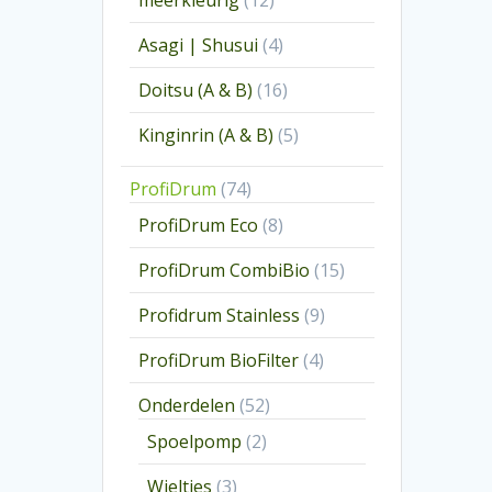
meerkleurig
12
producten
4
Asagi | Shusui
4
producten
16
Doitsu (A & B)
16
producten
5
Kinginrin (A & B)
5
producten
74
ProfiDrum
74
producten
8
ProfiDrum Eco
8
producten
15
ProfiDrum CombiBio
15
producten
9
Profidrum Stainless
9
producten
4
ProfiDrum BioFilter
4
producten
52
Onderdelen
52
producten
2
Spoelpomp
2
producten
3
Wieltjes
3