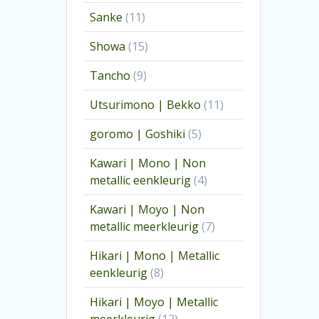
producten
11
Sanke
11
producten
15
Showa
15
producten
9
Tancho
9
producten
11
Utsurimono | Bekko
11
producten
5
goromo | Goshiki
5
producten
Kawari | Mono | Non
4
metallic eenkleurig
4
producten
Kawari | Moyo | Non
7
metallic meerkleurig
7
producten
Hikari | Mono | Metallic
8
eenkleurig
8
producten
Hikari | Moyo | Metallic
12