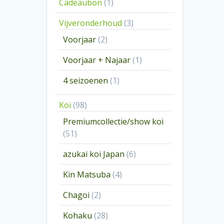
1
Cadeaubon
1
product
3
Vijveronderhoud
3
producten
2
Voorjaar
2
producten
1
Voorjaar + Najaar
1
product
1
4 seizoenen
1
product
98
Koi
98
producten
Premiumcollectie/show koi
51
51
producten
6
azukai koi Japan
6
producten
4
Kin Matsuba
4
producten
2
Chagoi
2
producten
28
Kohaku
28