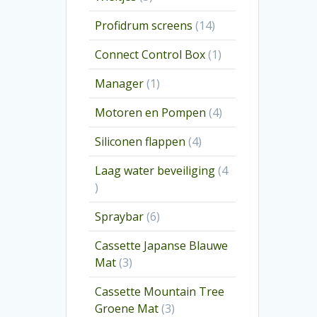
producten
14
Profidrum screens
14
producten
1
Connect Control Box
1
product
1
Manager
1
product
4
Motoren en Pompen
4
producten
4
Siliconen flappen
4
producten
Laag water beveiliging
4
4
producten
6
Spraybar
6
producten
Cassette Japanse Blauwe
3
Mat
3
producten
Cassette Mountain Tree
3
Groene Mat
3