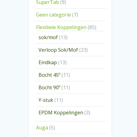
9
SuperTab
9
producten
7
Geen categorie
7
producten
85
Flexibele Koppelingen
85
producten
13
sok/mof
13
producten
23
Verloop Sok/Mof
23
producten
13
Eindkap
13
producten
11
Bocht 45º
11
producten
11
Bocht 90º
11
producten
11
Y-stuk
11
producten
3
EPDM Koppelingen
3
producten
5
Auga
5
producten