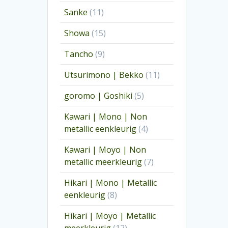
producten
11
Sanke
11
producten
15
Showa
15
producten
9
Tancho
9
producten
11
Utsurimono | Bekko
11
producten
5
goromo | Goshiki
5
producten
Kawari | Mono | Non
4
metallic eenkleurig
4
producten
Kawari | Moyo | Non
7
metallic meerkleurig
7
producten
Hikari | Mono | Metallic
8
eenkleurig
8
producten
Hikari | Moyo | Metallic
12