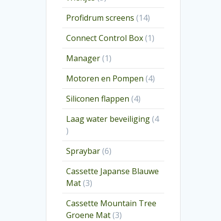
producten
14
Profidrum screens
14
producten
1
Connect Control Box
1
product
1
Manager
1
product
4
Motoren en Pompen
4
producten
4
Siliconen flappen
4
producten
Laag water beveiliging
4
4
producten
6
Spraybar
6
producten
Cassette Japanse Blauwe
3
Mat
3
producten
Cassette Mountain Tree
3
Groene Mat
3