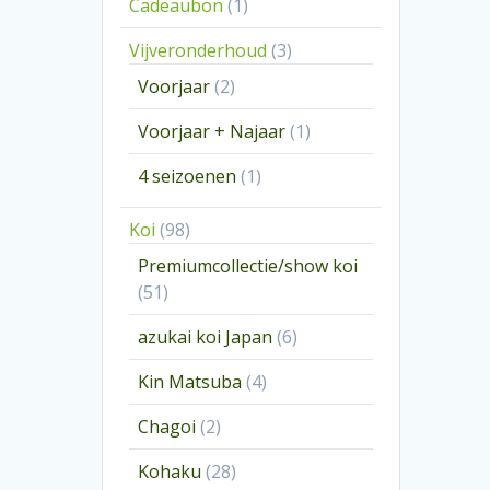
1
Cadeaubon
1
product
3
Vijveronderhoud
3
producten
2
Voorjaar
2
producten
1
Voorjaar + Najaar
1
product
1
4 seizoenen
1
product
98
Koi
98
producten
Premiumcollectie/show koi
51
51
producten
6
azukai koi Japan
6
producten
4
Kin Matsuba
4
producten
2
Chagoi
2
producten
28
Kohaku
28