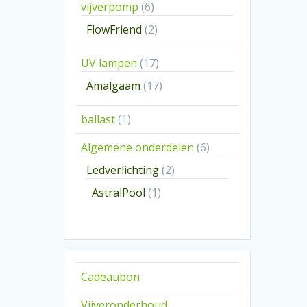
6
vijverpomp
6
producten
2
FlowFriend
2
producten
17
UV lampen
17
producten
17
Amalgaam
17
producten
1
ballast
1
product
6
Algemene onderdelen
6
producten
2
Ledverlichting
2
producten
1
AstralPool
1
product
Cadeaubon
Vijveronderhoud