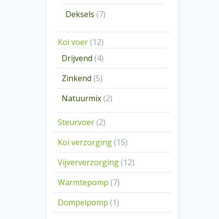
producten
7
Deksels
7
producten
12
Koi voer
12
producten
4
Drijvend
4
producten
5
Zinkend
5
producten
2
Natuurmix
2
producten
2
Steurvoer
2
producten
15
Koi verzorging
15
producten
12
Vijververzorging
12
producten
7
Warmtepomp
7
producten
1
Dompelpomp
1
product