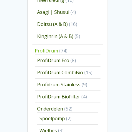
meerkleurig
12
producten
4
Asagi | Shusui
4
producten
16
Doitsu (A & B)
16
producten
5
Kinginrin (A & B)
5
producten
74
ProfiDrum
74
producten
8
ProfiDrum Eco
8
producten
15
ProfiDrum CombiBio
15
producten
9
Profidrum Stainless
9
producten
4
ProfiDrum BioFilter
4
producten
52
Onderdelen
52
producten
2
Spoelpomp
2
producten
3
Wieltjes
3