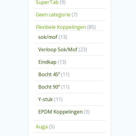
9
SuperTab
9
producten
7
Geen categorie
7
producten
85
Flexibele Koppelingen
85
producten
13
sok/mof
13
producten
23
Verloop Sok/Mof
23
producten
13
Eindkap
13
producten
11
Bocht 45º
11
producten
11
Bocht 90º
11
producten
11
Y-stuk
11
producten
3
EPDM Koppelingen
3
producten
5
Auga
5
producten