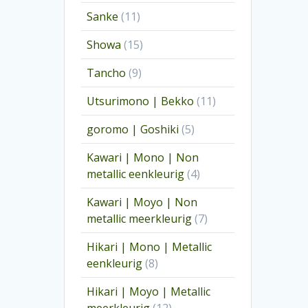
producten
11
Sanke
11
producten
15
Showa
15
producten
9
Tancho
9
producten
11
Utsurimono | Bekko
11
producten
5
goromo | Goshiki
5
producten
Kawari | Mono | Non
4
metallic eenkleurig
4
producten
Kawari | Moyo | Non
7
metallic meerkleurig
7
producten
Hikari | Mono | Metallic
8
eenkleurig
8
producten
Hikari | Moyo | Metallic
12