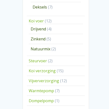
producten
7
Deksels
7
producten
12
Koi voer
12
producten
4
Drijvend
4
producten
5
Zinkend
5
producten
2
Natuurmix
2
producten
2
Steurvoer
2
producten
15
Koi verzorging
15
producten
12
Vijververzorging
12
producten
7
Warmtepomp
7
producten
1
Dompelpomp
1
product