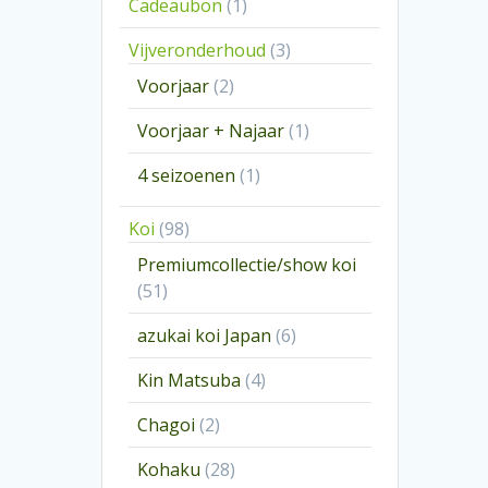
1
Cadeaubon
1
product
3
Vijveronderhoud
3
producten
2
Voorjaar
2
producten
1
Voorjaar + Najaar
1
product
1
4 seizoenen
1
product
98
Koi
98
producten
Premiumcollectie/show koi
51
51
producten
6
azukai koi Japan
6
producten
4
Kin Matsuba
4
producten
2
Chagoi
2
producten
28
Kohaku
28