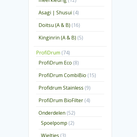
meerkleurig
12
producten
4
Asagi | Shusui
4
producten
16
Doitsu (A & B)
16
producten
5
Kinginrin (A & B)
5
producten
74
ProfiDrum
74
producten
8
ProfiDrum Eco
8
producten
15
ProfiDrum CombiBio
15
producten
9
Profidrum Stainless
9
producten
4
ProfiDrum BioFilter
4
producten
52
Onderdelen
52
producten
2
Spoelpomp
2
producten
3
Wieltjes
3