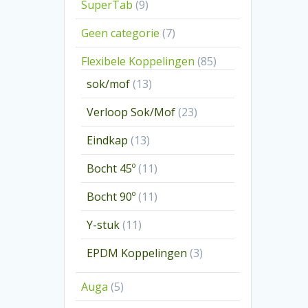
9
SuperTab
9
producten
7
Geen categorie
7
producten
85
Flexibele Koppelingen
85
producten
13
sok/mof
13
producten
23
Verloop Sok/Mof
23
producten
13
Eindkap
13
producten
11
Bocht 45º
11
producten
11
Bocht 90º
11
producten
11
Y-stuk
11
producten
3
EPDM Koppelingen
3
producten
5
Auga
5
producten