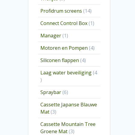
producten
14
Profidrum screens
14
producten
1
Connect Control Box
1
product
1
Manager
1
product
4
Motoren en Pompen
4
producten
4
Siliconen flappen
4
producten
Laag water beveiliging
4
4
producten
6
Spraybar
6
producten
Cassette Japanse Blauwe
3
Mat
3
producten
Cassette Mountain Tree
3
Groene Mat
3