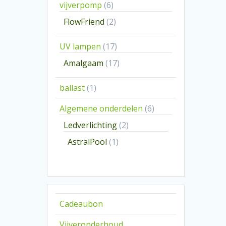
6
vijverpomp
6
producten
2
FlowFriend
2
producten
17
UV lampen
17
producten
17
Amalgaam
17
producten
1
ballast
1
product
6
Algemene onderdelen
6
producten
2
Ledverlichting
2
producten
1
AstralPool
1
product
Cadeaubon
Vijveronderhoud