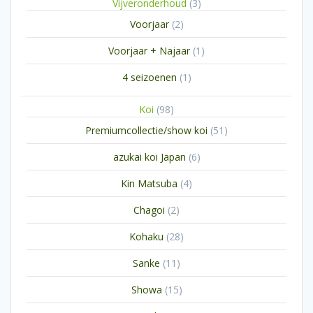
3
Vijveronderhoud
3
producten
2
Voorjaar
2
producten
1
Voorjaar + Najaar
1
product
1
4 seizoenen
1
product
98
Koi
98
producten
51
Premiumcollectie/show koi
51
producten
6
azukai koi Japan
6
producten
4
Kin Matsuba
4
producten
2
Chagoi
2
producten
28
Kohaku
28
producten
11
Sanke
11
producten
15
Showa
15
producten