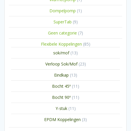
producten
1
Dompelpomp
1
product
9
SuperTab
9
producten
7
Geen categorie
7
producten
85
Flexibele Koppelingen
85
producten
13
sok/mof
13
producten
23
Verloop Sok/Mof
23
producten
13
Eindkap
13
producten
11
Bocht 45º
11
producten
11
Bocht 90º
11
producten
11
Y-stuk
11
producten
3
EPDM Koppelingen
3
producten