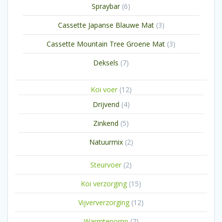
6
Spraybar
6
producten
3
Cassette Japanse Blauwe Mat
3
producten
3
Cassette Mountain Tree Groene Mat
3
producten
7
Deksels
7
producten
12
Koi voer
12
producten
4
Drijvend
4
producten
5
Zinkend
5
producten
2
Natuurmix
2
producten
2
Steurvoer
2
producten
15
Koi verzorging
15
producten
12
Vijververzorging
12
producten
7
Warmtepomp
7