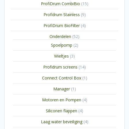
15
ProfiDrum CombiBio
15
producten
9
Profidrum Stainless
9
producten
4
ProfiDrum BioFilter
4
producten
52
Onderdelen
52
producten
2
Spoelpomp
2
producten
3
Wieltjes
3
producten
14
Profidrum screens
14
producten
1
Connect Control Box
1
product
1
Manager
1
product
4
Motoren en Pompen
4
producten
4
Siliconen flappen
4
producten
4
Laag water beveiliging
4
producten