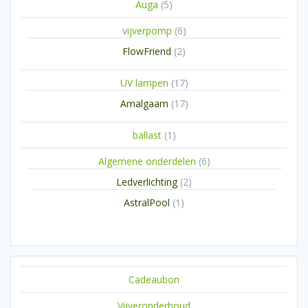
5
Auga
5
producten
6
vijverpomp
6
producten
2
FlowFriend
2
producten
17
UV lampen
17
producten
17
Amalgaam
17
producten
1
ballast
1
product
6
Algemene onderdelen
6
producten
2
Ledverlichting
2
producten
1
AstralPool
1
product
Cadeaubon
Vijveronderhoud