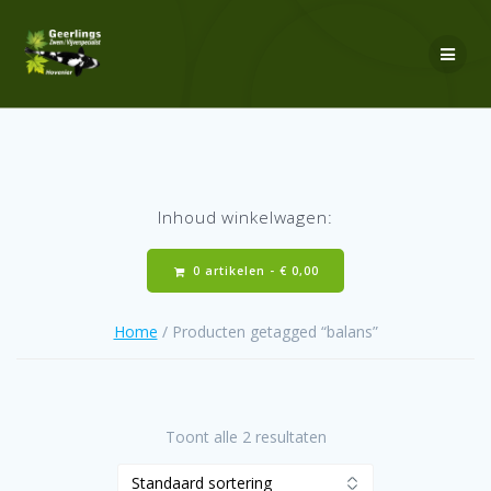
Ga
naar
de
inhoud
Inhoud winkelwagen:
0 artikelen -
€
0,00
Home
/ Producten getagged “balans”
Toont alle 2 resultaten