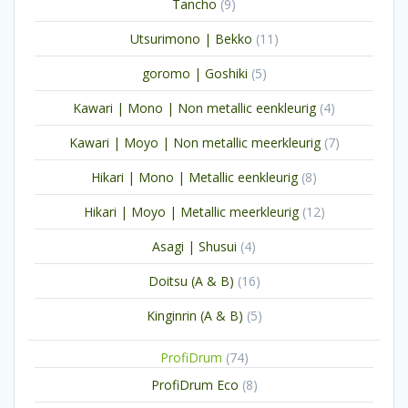
9
Tancho
9
producten
11
Utsurimono | Bekko
11
producten
5
goromo | Goshiki
5
producten
4
Kawari | Mono | Non metallic eenkleurig
4
producten
7
Kawari | Moyo | Non metallic meerkleurig
7
producten
8
Hikari | Mono | Metallic eenkleurig
8
producten
12
Hikari | Moyo | Metallic meerkleurig
12
producten
4
Asagi | Shusui
4
producten
16
Doitsu (A & B)
16
producten
5
Kinginrin (A & B)
5
producten
74
ProfiDrum
74
producten
8
ProfiDrum Eco
8
producten