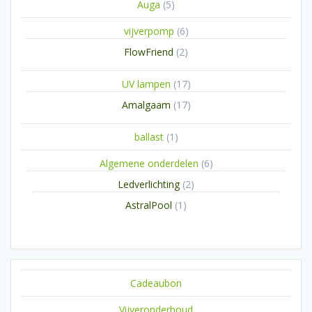
5
Auga
5
producten
6
vijverpomp
6
producten
2
FlowFriend
2
producten
17
UV lampen
17
producten
17
Amalgaam
17
producten
1
ballast
1
product
6
Algemene onderdelen
6
producten
2
Ledverlichting
2
producten
1
AstralPool
1
product
Cadeaubon
Vijveronderhoud