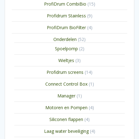
15
ProfiDrum CombiBio
15
producten
9
Profidrum Stainless
9
producten
4
ProfiDrum BioFilter
4
producten
52
Onderdelen
52
producten
2
Spoelpomp
2
producten
3
Wieltjes
3
producten
14
Profidrum screens
14
producten
1
Connect Control Box
1
product
1
Manager
1
product
4
Motoren en Pompen
4
producten
4
Siliconen flappen
4
producten
4
Laag water beveiliging
4
producten