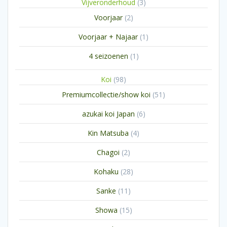
3
Vijveronderhoud
3
producten
2
Voorjaar
2
producten
1
Voorjaar + Najaar
1
product
1
4 seizoenen
1
product
98
Koi
98
producten
51
Premiumcollectie/show koi
51
producten
6
azukai koi Japan
6
producten
4
Kin Matsuba
4
producten
2
Chagoi
2
producten
28
Kohaku
28
producten
11
Sanke
11
producten
15
Showa
15
producten