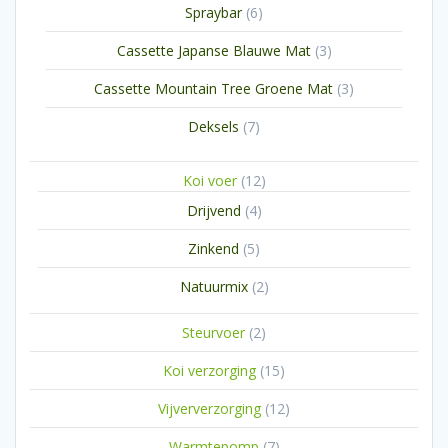
6
Spraybar
6
producten
3
Cassette Japanse Blauwe Mat
3
producten
3
Cassette Mountain Tree Groene Mat
3
producten
7
Deksels
7
producten
12
Koi voer
12
producten
4
Drijvend
4
producten
5
Zinkend
5
producten
2
Natuurmix
2
producten
2
Steurvoer
2
producten
15
Koi verzorging
15
producten
12
Vijververzorging
12
producten
7
Warmtepomp
7