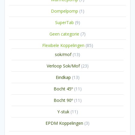
producten
1
Dompelpomp
1
product
9
SuperTab
9
producten
7
Geen categorie
7
producten
85
Flexibele Koppelingen
85
producten
13
sok/mof
13
producten
23
Verloop Sok/Mof
23
producten
13
Eindkap
13
producten
11
Bocht 45º
11
producten
11
Bocht 90º
11
producten
11
Y-stuk
11
producten
3
EPDM Koppelingen
3
producten