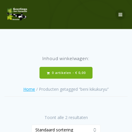
Ga
naar
de
inhoud
Inhoud winkelwagen:
0 artikelen -
€
0,00
Home
/ Producten getagged “beni kikukuryu”
Toont alle 2 resultaten