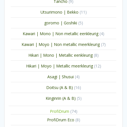
9
Tancho
9
producten
11
Utsurimono | Bekko
11
producten
5
goromo | Goshiki
5
producten
4
Kawari | Mono | Non metallic eenkleurig
4
producten
7
Kawari | Moyo | Non metallic meerkleurig
7
producten
8
Hikari | Mono | Metallic eenkleurig
8
producten
12
Hikari | Moyo | Metallic meerkleurig
12
producten
4
Asagi | Shusui
4
producten
16
Doitsu (A & B)
16
producten
5
Kinginrin (A & B)
5
producten
74
ProfiDrum
74
producten
8
ProfiDrum Eco
8
producten