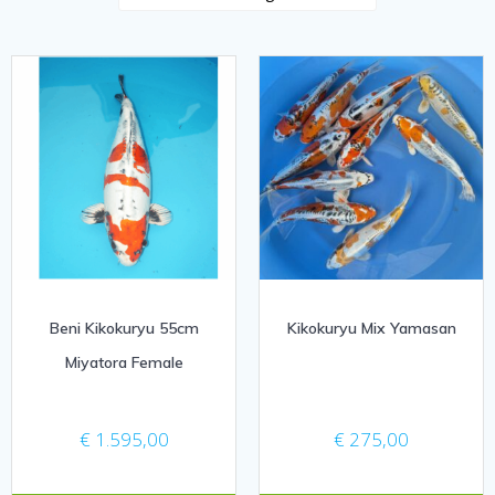
Beni Kikokuryu 55cm
Kikokuryu Mix Yamasan
Miyatora Female
€
1.595,00
€
275,00