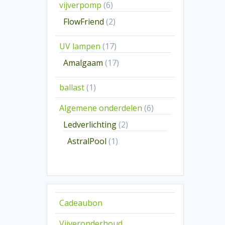
6
vijverpomp
6
producten
2
FlowFriend
2
producten
17
UV lampen
17
producten
17
Amalgaam
17
producten
1
ballast
1
product
6
Algemene onderdelen
6
producten
2
Ledverlichting
2
producten
1
AstralPool
1
product
Cadeaubon
Vijveronderhoud