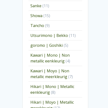
producten
11
Sanke
11
producten
15
Showa
15
producten
9
Tancho
9
producten
11
Utsurimono | Bekko
11
producten
5
goromo | Goshiki
5
producten
Kawari | Mono | Non
4
metallic eenkleurig
4
producten
Kawari | Moyo | Non
7
metallic meerkleurig
7
producten
Hikari | Mono | Metallic
8
eenkleurig
8
producten
Hikari | Moyo | Metallic
12