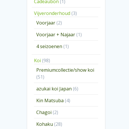
1
Cadeaubon
1
product
3
Vijveronderhoud
3
producten
2
Voorjaar
2
producten
1
Voorjaar + Najaar
1
product
1
4 seizoenen
1
product
98
Koi
98
producten
Premiumcollectie/show koi
51
51
producten
6
azukai koi Japan
6
producten
4
Kin Matsuba
4
producten
2
Chagoi
2
producten
28
Kohaku
28