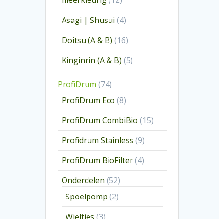
meerkleurig
12
producten
4
Asagi | Shusui
4
producten
16
Doitsu (A & B)
16
producten
5
Kinginrin (A & B)
5
producten
74
ProfiDrum
74
producten
8
ProfiDrum Eco
8
producten
15
ProfiDrum CombiBio
15
producten
9
Profidrum Stainless
9
producten
4
ProfiDrum BioFilter
4
producten
52
Onderdelen
52
producten
2
Spoelpomp
2
producten
3
Wieltjes
3