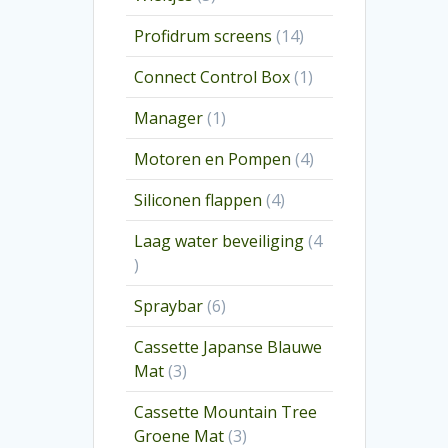
producten
14
Profidrum screens
14
producten
1
Connect Control Box
1
product
1
Manager
1
product
4
Motoren en Pompen
4
producten
4
Siliconen flappen
4
producten
Laag water beveiliging
4
4
producten
6
Spraybar
6
producten
Cassette Japanse Blauwe
3
Mat
3
producten
Cassette Mountain Tree
3
Groene Mat
3