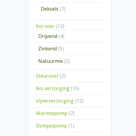
producten
7
Deksels
7
producten
12
Koi voer
12
producten
4
Drijvend
4
producten
5
Zinkend
5
producten
2
Natuurmix
2
producten
2
Steurvoer
2
producten
15
Koi verzorging
15
producten
12
Vijververzorging
12
producten
7
Warmtepomp
7
producten
1
Dompelpomp
1
product