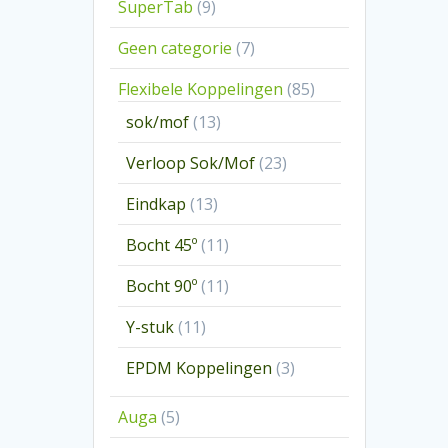
9
SuperTab
9
producten
7
Geen categorie
7
producten
85
Flexibele Koppelingen
85
producten
13
sok/mof
13
producten
23
Verloop Sok/Mof
23
producten
13
Eindkap
13
producten
11
Bocht 45º
11
producten
11
Bocht 90º
11
producten
11
Y-stuk
11
producten
3
EPDM Koppelingen
3
producten
5
Auga
5
producten