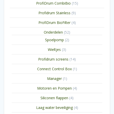
15
ProfiDrum CombiBio
15
producten
9
Profidrum Stainless
9
producten
4
ProfiDrum BioFilter
4
producten
52
Onderdelen
52
producten
2
Spoelpomp
2
producten
3
Wieltjes
3
producten
14
Profidrum screens
14
producten
1
Connect Control Box
1
product
1
Manager
1
product
4
Motoren en Pompen
4
producten
4
Siliconen flappen
4
producten
4
Laag water beveiliging
4
producten