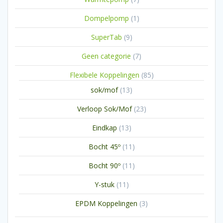
producten
1
Dompelpomp
1
product
9
SuperTab
9
producten
7
Geen categorie
7
producten
85
Flexibele Koppelingen
85
producten
13
sok/mof
13
producten
23
Verloop Sok/Mof
23
producten
13
Eindkap
13
producten
11
Bocht 45º
11
producten
11
Bocht 90º
11
producten
11
Y-stuk
11
producten
3
EPDM Koppelingen
3
producten