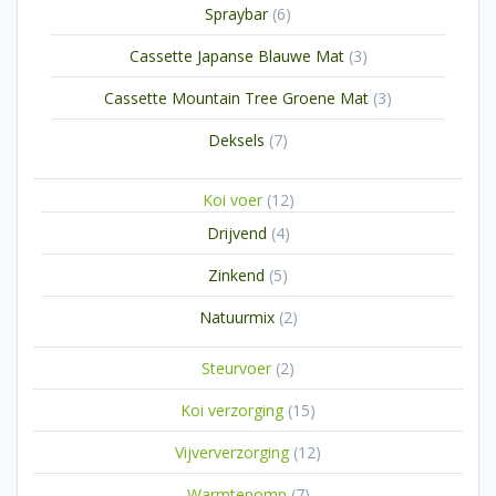
6
Spraybar
6
producten
3
Cassette Japanse Blauwe Mat
3
producten
3
Cassette Mountain Tree Groene Mat
3
producten
7
Deksels
7
producten
12
Koi voer
12
producten
4
Drijvend
4
producten
5
Zinkend
5
producten
2
Natuurmix
2
producten
2
Steurvoer
2
producten
15
Koi verzorging
15
producten
12
Vijververzorging
12
producten
7
Warmtepomp
7