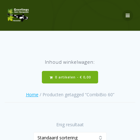
Ga
naar
de
inhoud
Inhoud winkelwagen:
0 artikelen -
€
0,00
Home
/ Producten getagged “CombiBio 60”
Enig resultaat