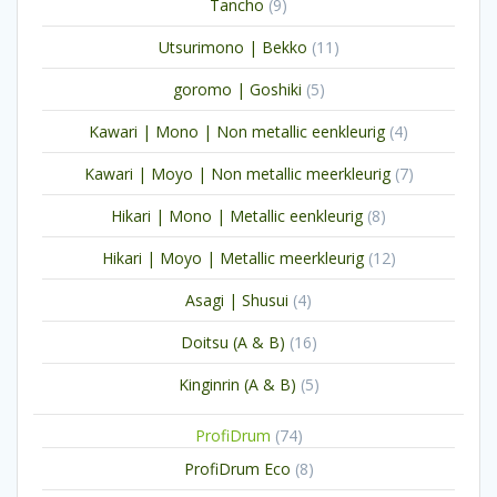
9
Tancho
9
producten
11
Utsurimono | Bekko
11
producten
5
goromo | Goshiki
5
producten
4
Kawari | Mono | Non metallic eenkleurig
4
producten
7
Kawari | Moyo | Non metallic meerkleurig
7
producten
8
Hikari | Mono | Metallic eenkleurig
8
producten
12
Hikari | Moyo | Metallic meerkleurig
12
producten
4
Asagi | Shusui
4
producten
16
Doitsu (A & B)
16
producten
5
Kinginrin (A & B)
5
producten
74
ProfiDrum
74
producten
8
ProfiDrum Eco
8
producten