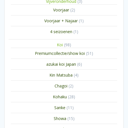
3
Vijveronderhoud
3
producten
2
Voorjaar
2
producten
1
Voorjaar + Najaar
1
product
1
4 seizoenen
1
product
98
Koi
98
producten
51
Premiumcollectie/show koi
51
producten
6
azukai koi Japan
6
producten
4
Kin Matsuba
4
producten
2
Chagoi
2
producten
28
Kohaku
28
producten
11
Sanke
11
producten
15
Showa
15
producten