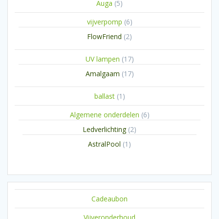
5
Auga
5
producten
6
vijverpomp
6
producten
2
FlowFriend
2
producten
17
UV lampen
17
producten
17
Amalgaam
17
producten
1
ballast
1
product
6
Algemene onderdelen
6
producten
2
Ledverlichting
2
producten
1
AstralPool
1
product
Cadeaubon
Vijveronderhoud