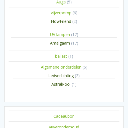
5
Auga
5
producten
6
vijverpomp
6
producten
2
FlowFriend
2
producten
17
UV lampen
17
producten
17
Amalgaam
17
producten
1
ballast
1
product
6
Algemene onderdelen
6
producten
2
Ledverlichting
2
producten
1
AstralPool
1
product
Cadeaubon
Vijveronderhoud