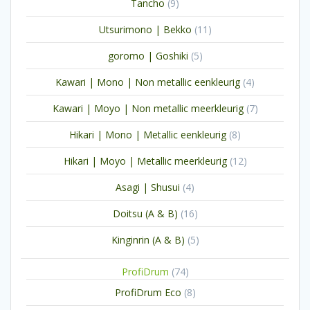
9
Tancho
9
producten
11
Utsurimono | Bekko
11
producten
5
goromo | Goshiki
5
producten
4
Kawari | Mono | Non metallic eenkleurig
4
producten
7
Kawari | Moyo | Non metallic meerkleurig
7
producten
8
Hikari | Mono | Metallic eenkleurig
8
producten
12
Hikari | Moyo | Metallic meerkleurig
12
producten
4
Asagi | Shusui
4
producten
16
Doitsu (A & B)
16
producten
5
Kinginrin (A & B)
5
producten
74
ProfiDrum
74
producten
8
ProfiDrum Eco
8
producten