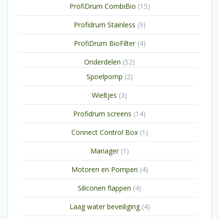
15
ProfiDrum CombiBio
15
producten
9
Profidrum Stainless
9
producten
4
ProfiDrum BioFilter
4
producten
52
Onderdelen
52
producten
2
Spoelpomp
2
producten
3
Wieltjes
3
producten
14
Profidrum screens
14
producten
1
Connect Control Box
1
product
1
Manager
1
product
4
Motoren en Pompen
4
producten
4
Siliconen flappen
4
producten
4
Laag water beveiliging
4
producten