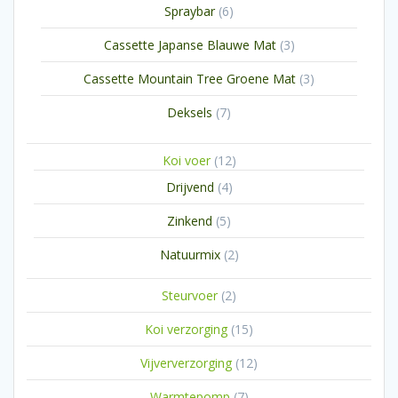
6
Spraybar
6
producten
3
Cassette Japanse Blauwe Mat
3
producten
3
Cassette Mountain Tree Groene Mat
3
producten
7
Deksels
7
producten
12
Koi voer
12
producten
4
Drijvend
4
producten
5
Zinkend
5
producten
2
Natuurmix
2
producten
2
Steurvoer
2
producten
15
Koi verzorging
15
producten
12
Vijververzorging
12
producten
7
Warmtepomp
7