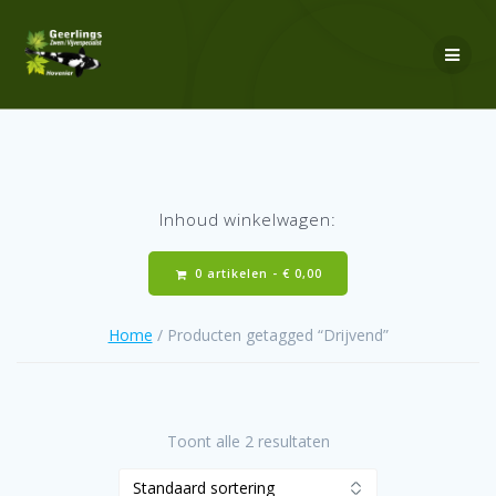
Ga
naar
de
inhoud
Inhoud winkelwagen:
0 artikelen -
€
0,00
Home
/ Producten getagged “Drijvend”
Toont alle 2 resultaten