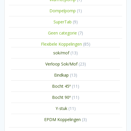
producten
1
Dompelpomp
1
product
9
SuperTab
9
producten
7
Geen categorie
7
producten
85
Flexibele Koppelingen
85
producten
13
sok/mof
13
producten
23
Verloop Sok/Mof
23
producten
13
Eindkap
13
producten
11
Bocht 45º
11
producten
11
Bocht 90º
11
producten
11
Y-stuk
11
producten
3
EPDM Koppelingen
3
producten