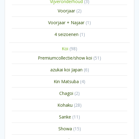
3
Vijveronderhoud
3
producten
2
Voorjaar
2
producten
1
Voorjaar + Najaar
1
product
1
4 seizoenen
1
product
98
Koi
98
producten
51
Premiumcollectie/show koi
51
producten
6
azukai koi Japan
6
producten
4
Kin Matsuba
4
producten
2
Chagoi
2
producten
28
Kohaku
28
producten
11
Sanke
11
producten
15
Showa
15
producten