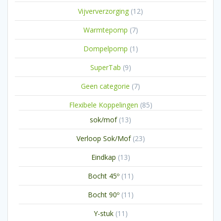
producten
12
Vijververzorging
12
producten
7
Warmtepomp
7
producten
1
Dompelpomp
1
product
9
SuperTab
9
producten
7
Geen categorie
7
producten
85
Flexibele Koppelingen
85
producten
13
sok/mof
13
producten
23
Verloop Sok/Mof
23
producten
13
Eindkap
13
producten
11
Bocht 45º
11
producten
11
Bocht 90º
11
producten
11
Y-stuk
11