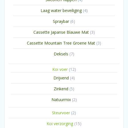
producten
4
Laag water beveiliging
4
producten
6
Spraybar
6
producten
3
Cassette Japanse Blauwe Mat
3
producten
3
Cassette Mountain Tree Groene Mat
3
producten
7
Deksels
7
producten
12
Koi voer
12
producten
4
Drijvend
4
producten
5
Zinkend
5
producten
2
Natuurmix
2
producten
2
Steurvoer
2
producten
15
Koi verzorging
15