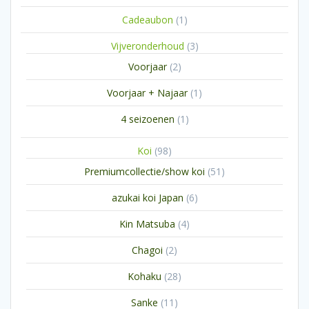
1
Cadeaubon
1
product
3
Vijveronderhoud
3
producten
2
Voorjaar
2
producten
1
Voorjaar + Najaar
1
product
1
4 seizoenen
1
product
98
Koi
98
producten
51
Premiumcollectie/show koi
51
producten
6
azukai koi Japan
6
producten
4
Kin Matsuba
4
producten
2
Chagoi
2
producten
28
Kohaku
28
producten
11
Sanke
11