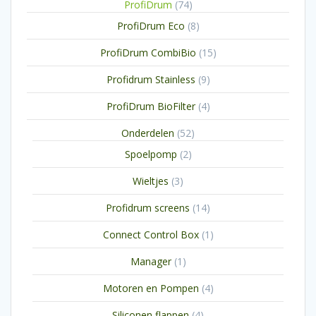
74
ProfiDrum
74
producten
8
ProfiDrum Eco
8
producten
15
ProfiDrum CombiBio
15
producten
9
Profidrum Stainless
9
producten
4
ProfiDrum BioFilter
4
producten
52
Onderdelen
52
producten
2
Spoelpomp
2
producten
3
Wieltjes
3
producten
14
Profidrum screens
14
producten
1
Connect Control Box
1
product
1
Manager
1
product
4
Motoren en Pompen
4
producten
4
Siliconen flappen
4