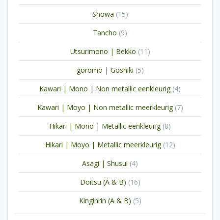
producten
15
Showa
15
producten
9
Tancho
9
producten
11
Utsurimono | Bekko
11
producten
5
goromo | Goshiki
5
producten
4
Kawari | Mono | Non metallic eenkleurig
4
producten
7
Kawari | Moyo | Non metallic meerkleurig
7
producten
8
Hikari | Mono | Metallic eenkleurig
8
producten
12
Hikari | Moyo | Metallic meerkleurig
12
producten
4
Asagi | Shusui
4
producten
16
Doitsu (A & B)
16
producten
5
Kinginrin (A & B)
5
producten