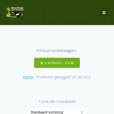
Ga
naar
de
inhoud
Inhoud winkelwagen:
0 artikelen -
€
0,00
Home
/ Producten getagged “(EC/BLDC)”
Toont alle 3 resultaten