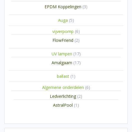
producten
3
EPDM Koppelingen
3
producten
5
Auga
5
producten
6
vijverpomp
6
producten
2
FlowFriend
2
producten
17
UV lampen
17
producten
17
Amalgaam
17
producten
1
ballast
1
product
6
Algemene onderdelen
6
producten
2
Ledverlichting
2
producten
1
AstralPool
1
product