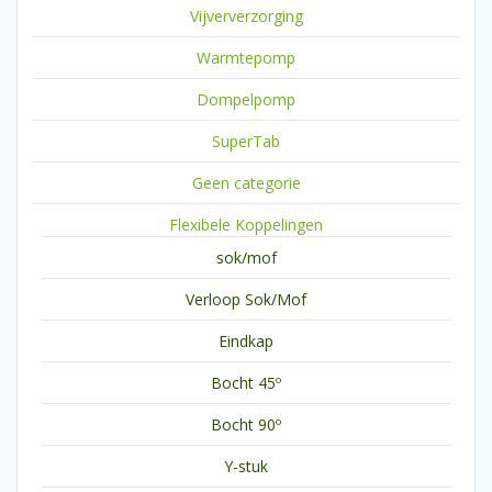
Vijververzorging
Warmtepomp
Dompelpomp
SuperTab
Geen categorie
Flexibele Koppelingen
sok/mof
Verloop Sok/Mof
Eindkap
Bocht 45º
Bocht 90º
Y-stuk