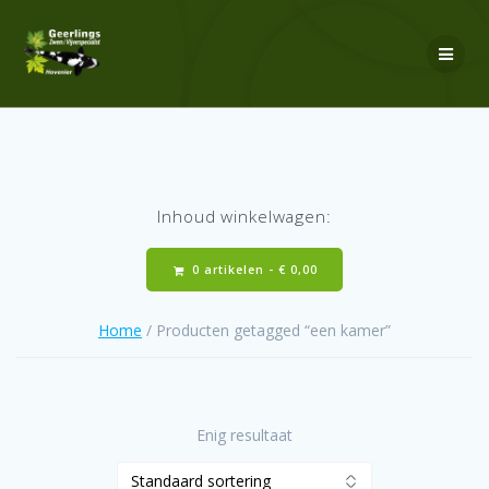
Ga
naar
de
inhoud
Inhoud winkelwagen:
0 artikelen -
€
0,00
Home
/ Producten getagged “een kamer”
Enig resultaat