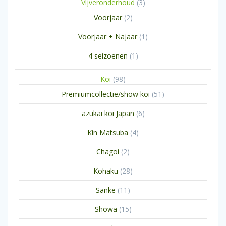
3
Vijveronderhoud
3
producten
2
Voorjaar
2
producten
1
Voorjaar + Najaar
1
product
1
4 seizoenen
1
product
98
Koi
98
producten
51
Premiumcollectie/show koi
51
producten
6
azukai koi Japan
6
producten
4
Kin Matsuba
4
producten
2
Chagoi
2
producten
28
Kohaku
28
producten
11
Sanke
11
producten
15
Showa
15
producten