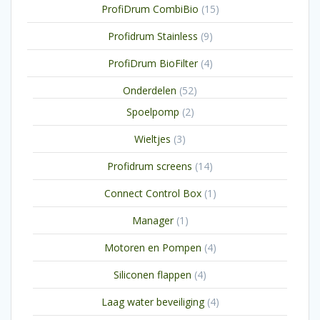
15
ProfiDrum CombiBio
15
producten
9
Profidrum Stainless
9
producten
4
ProfiDrum BioFilter
4
producten
52
Onderdelen
52
producten
2
Spoelpomp
2
producten
3
Wieltjes
3
producten
14
Profidrum screens
14
producten
1
Connect Control Box
1
product
1
Manager
1
product
4
Motoren en Pompen
4
producten
4
Siliconen flappen
4
producten
4
Laag water beveiliging
4
producten