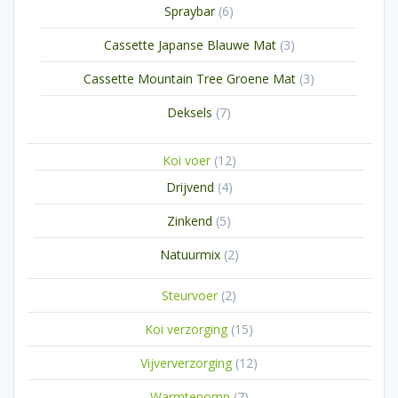
6
Spraybar
6
producten
3
Cassette Japanse Blauwe Mat
3
producten
3
Cassette Mountain Tree Groene Mat
3
producten
7
Deksels
7
producten
12
Koi voer
12
producten
4
Drijvend
4
producten
5
Zinkend
5
producten
2
Natuurmix
2
producten
2
Steurvoer
2
producten
15
Koi verzorging
15
producten
12
Vijververzorging
12
producten
7
Warmtepomp
7