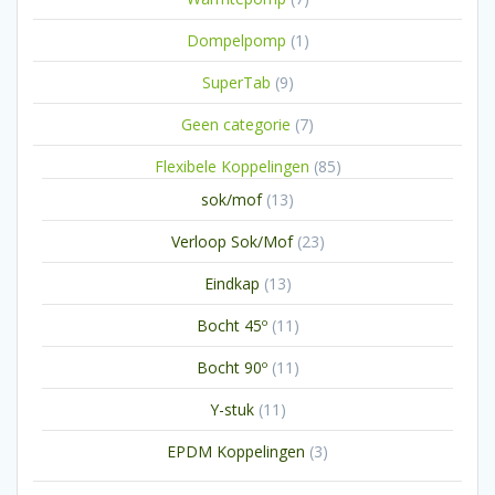
producten
1
Dompelpomp
1
product
9
SuperTab
9
producten
7
Geen categorie
7
producten
85
Flexibele Koppelingen
85
producten
13
sok/mof
13
producten
23
Verloop Sok/Mof
23
producten
13
Eindkap
13
producten
11
Bocht 45º
11
producten
11
Bocht 90º
11
producten
11
Y-stuk
11
producten
3
EPDM Koppelingen
3
producten