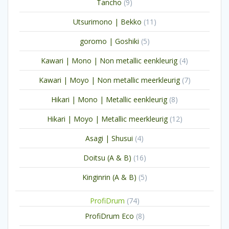
9
Tancho
9
producten
11
Utsurimono | Bekko
11
producten
5
goromo | Goshiki
5
producten
4
Kawari | Mono | Non metallic eenkleurig
4
producten
7
Kawari | Moyo | Non metallic meerkleurig
7
producten
8
Hikari | Mono | Metallic eenkleurig
8
producten
12
Hikari | Moyo | Metallic meerkleurig
12
producten
4
Asagi | Shusui
4
producten
16
Doitsu (A & B)
16
producten
5
Kinginrin (A & B)
5
producten
74
ProfiDrum
74
producten
8
ProfiDrum Eco
8
producten