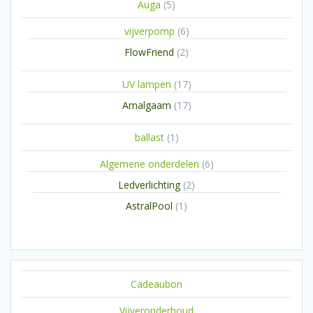
5
Auga
5
producten
6
vijverpomp
6
producten
2
FlowFriend
2
producten
17
UV lampen
17
producten
17
Amalgaam
17
producten
1
ballast
1
product
6
Algemene onderdelen
6
producten
2
Ledverlichting
2
producten
1
AstralPool
1
product
Cadeaubon
Vijveronderhoud