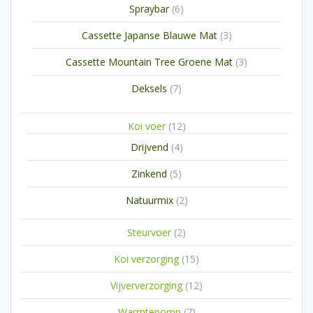
6
Spraybar
6
producten
3
Cassette Japanse Blauwe Mat
3
producten
3
Cassette Mountain Tree Groene Mat
3
producten
7
Deksels
7
producten
12
Koi voer
12
producten
4
Drijvend
4
producten
5
Zinkend
5
producten
2
Natuurmix
2
producten
2
Steurvoer
2
producten
15
Koi verzorging
15
producten
12
Vijververzorging
12
producten
7
Warmtepomp
7