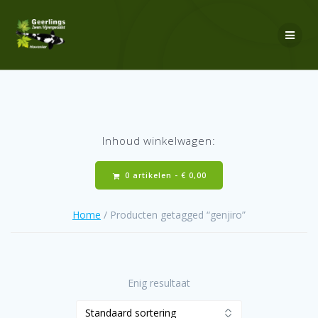
Ga
naar
de
inhoud
Inhoud winkelwagen:
0 artikelen -
€
0,00
Home
/ Producten getagged “genjiro”
Enig resultaat