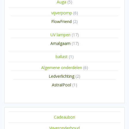
5
Auga
5
producten
6
vijverpomp
6
producten
2
FlowFriend
2
producten
17
UV lampen
17
producten
17
Amalgaam
17
producten
1
ballast
1
product
6
Algemene onderdelen
6
producten
2
Ledverlichting
2
producten
1
AstralPool
1
product
Cadeaubon
Vijveronderhoud