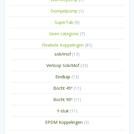
producten
1
Dompelpomp
1
product
9
SuperTab
9
producten
7
Geen categorie
7
producten
85
Flexibele Koppelingen
85
producten
13
sok/mof
13
producten
23
Verloop Sok/Mof
23
producten
13
Eindkap
13
producten
11
Bocht 45º
11
producten
11
Bocht 90º
11
producten
11
Y-stuk
11
producten
3
EPDM Koppelingen
3
producten