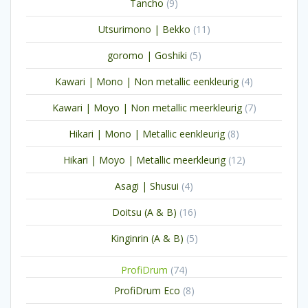
9
Tancho
9
producten
11
Utsurimono | Bekko
11
producten
5
goromo | Goshiki
5
producten
4
Kawari | Mono | Non metallic eenkleurig
4
producten
7
Kawari | Moyo | Non metallic meerkleurig
7
producten
8
Hikari | Mono | Metallic eenkleurig
8
producten
12
Hikari | Moyo | Metallic meerkleurig
12
producten
4
Asagi | Shusui
4
producten
16
Doitsu (A & B)
16
producten
5
Kinginrin (A & B)
5
producten
74
ProfiDrum
74
producten
8
ProfiDrum Eco
8
producten