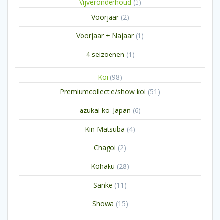
3
Vijveronderhoud
3
producten
2
Voorjaar
2
producten
1
Voorjaar + Najaar
1
product
1
4 seizoenen
1
product
98
Koi
98
producten
51
Premiumcollectie/show koi
51
producten
6
azukai koi Japan
6
producten
4
Kin Matsuba
4
producten
2
Chagoi
2
producten
28
Kohaku
28
producten
11
Sanke
11
producten
15
Showa
15
producten