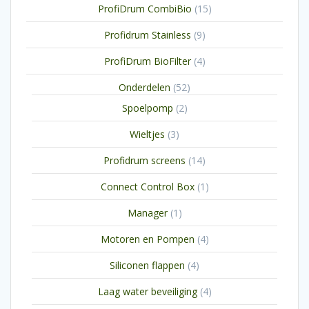
15
ProfiDrum CombiBio
15
producten
9
Profidrum Stainless
9
producten
4
ProfiDrum BioFilter
4
producten
52
Onderdelen
52
producten
2
Spoelpomp
2
producten
3
Wieltjes
3
producten
14
Profidrum screens
14
producten
1
Connect Control Box
1
product
1
Manager
1
product
4
Motoren en Pompen
4
producten
4
Siliconen flappen
4
producten
4
Laag water beveiliging
4
producten