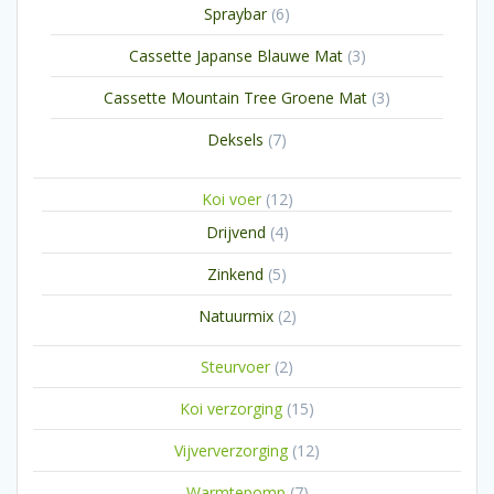
6
Spraybar
6
producten
3
Cassette Japanse Blauwe Mat
3
producten
3
Cassette Mountain Tree Groene Mat
3
producten
7
Deksels
7
producten
12
Koi voer
12
producten
4
Drijvend
4
producten
5
Zinkend
5
producten
2
Natuurmix
2
producten
2
Steurvoer
2
producten
15
Koi verzorging
15
producten
12
Vijververzorging
12
producten
7
Warmtepomp
7