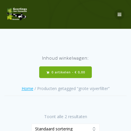
Ga
naar
de
inhoud
Inhoud winkelwagen:
0 artikelen -
€
0,00
Home
/ Producten getagged “grote vijverfilter”
Toont alle 2 resultaten