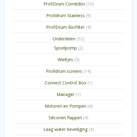
15
ProfiDrum CombiBio
15
producten
9
Profidrum Stainless
9
producten
4
ProfiDrum BioFilter
4
producten
52
Onderdelen
52
producten
2
Spoelpomp
2
producten
3
Wieltjes
3
producten
14
Profidrum screens
14
producten
1
Connect Control Box
1
product
1
Manager
1
product
4
Motoren en Pompen
4
producten
4
Siliconen flappen
4
producten
4
Laag water beveiliging
4
producten