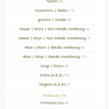
9
Tancho
9
producten
11
Utsurimono | Bekko
11
producten
5
goromo | Goshiki
5
producten
4
Kawari | Mono | Non metallic eenkleurig
4
producten
7
Kawari | Moyo | Non metallic meerkleurig
7
producten
8
Hikari | Mono | Metallic eenkleurig
8
producten
12
Hikari | Moyo | Metallic meerkleurig
12
producten
4
Asagi | Shusui
4
producten
16
Doitsu (A & B)
16
producten
5
Kinginrin (A & B)
5
producten
74
ProfiDrum
74
producten
8
ProfiDrum Eco
8
producten