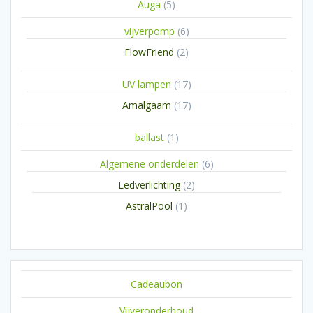
5
Auga
5
producten
6
vijverpomp
6
producten
2
FlowFriend
2
producten
17
UV lampen
17
producten
17
Amalgaam
17
producten
1
ballast
1
product
6
Algemene onderdelen
6
producten
2
Ledverlichting
2
producten
1
AstralPool
1
product
Cadeaubon
Vijveronderhoud