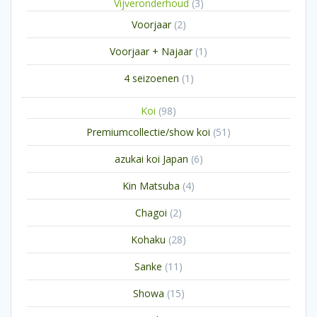
3
Vijveronderhoud
3
producten
2
Voorjaar
2
producten
1
Voorjaar + Najaar
1
product
1
4 seizoenen
1
product
98
Koi
98
producten
51
Premiumcollectie/show koi
51
producten
6
azukai koi Japan
6
producten
4
Kin Matsuba
4
producten
2
Chagoi
2
producten
28
Kohaku
28
producten
11
Sanke
11
producten
15
Showa
15
producten