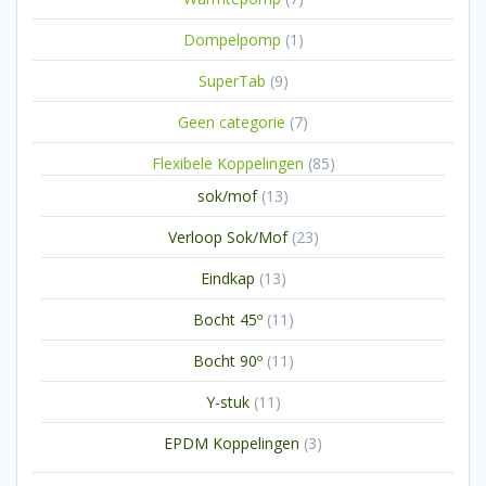
producten
1
Dompelpomp
1
product
9
SuperTab
9
producten
7
Geen categorie
7
producten
85
Flexibele Koppelingen
85
producten
13
sok/mof
13
producten
23
Verloop Sok/Mof
23
producten
13
Eindkap
13
producten
11
Bocht 45º
11
producten
11
Bocht 90º
11
producten
11
Y-stuk
11
producten
3
EPDM Koppelingen
3
producten