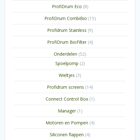
producten
8
ProfiDrum Eco
8
producten
15
ProfiDrum CombiBio
15
producten
9
Profidrum Stainless
9
producten
4
ProfiDrum BioFilter
4
producten
52
Onderdelen
52
producten
2
Spoelpomp
2
producten
3
Wieltjes
3
producten
14
Profidrum screens
14
producten
1
Connect Control Box
1
product
1
Manager
1
product
4
Motoren en Pompen
4
producten
4
Siliconen flappen
4