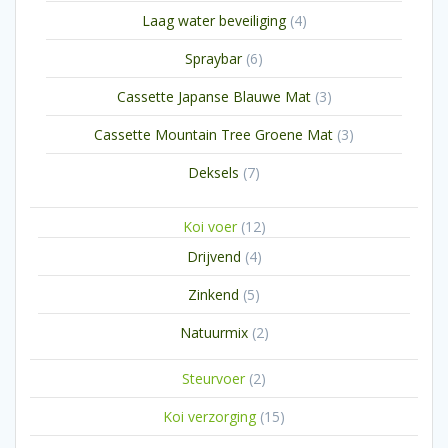
producten
4
Laag water beveiliging
4
producten
6
Spraybar
6
producten
3
Cassette Japanse Blauwe Mat
3
producten
3
Cassette Mountain Tree Groene Mat
3
producten
7
Deksels
7
producten
12
Koi voer
12
producten
4
Drijvend
4
producten
5
Zinkend
5
producten
2
Natuurmix
2
producten
2
Steurvoer
2
producten
15
Koi verzorging
15
producten