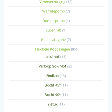
12
Vijververzorging
12
producten
7
Warmtepomp
7
producten
1
Dompelpomp
1
product
9
SuperTab
9
producten
7
Geen categorie
7
producten
85
Flexibele Koppelingen
85
producten
13
sok/mof
13
producten
23
Verloop Sok/Mof
23
producten
13
Eindkap
13
producten
11
Bocht 45º
11
producten
11
Bocht 90º
11
producten
11
Y-stuk
11
producten