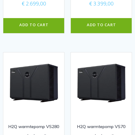
€
2.699,00
€
3.399,00
ADD TO CART
ADD TO CART
H2Q warmtepomp VS280
H2Q warmtepomp VS70