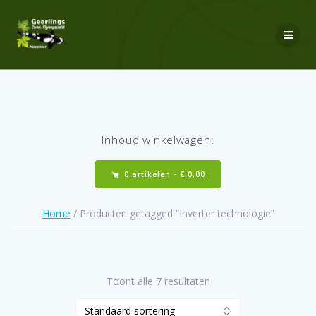
Ga
naar
de
inhoud
Inhoud winkelwagen:
0 artikelen -
€
0,00
Home
/ Producten getagged “Inverter technologie”
Toont alle 7 resultaten