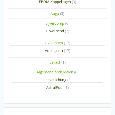
3
EPDM Koppelingen
3
producten
5
Auga
5
producten
6
vijverpomp
6
producten
2
FlowFriend
2
producten
17
UV lampen
17
producten
17
Amalgaam
17
producten
1
ballast
1
product
6
Algemene onderdelen
6
producten
2
Ledverlichting
2
producten
1
AstralPool
1
product