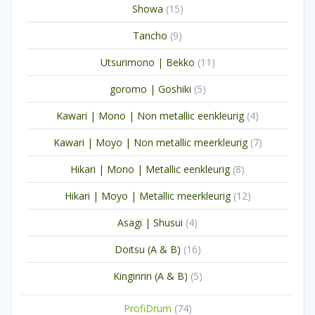
15
Showa
15
producten
9
Tancho
9
producten
11
Utsurimono | Bekko
11
producten
5
goromo | Goshiki
5
producten
4
Kawari | Mono | Non metallic eenkleurig
4
producten
7
Kawari | Moyo | Non metallic meerkleurig
7
producten
8
Hikari | Mono | Metallic eenkleurig
8
producten
12
Hikari | Moyo | Metallic meerkleurig
12
producten
4
Asagi | Shusui
4
producten
16
Doitsu (A & B)
16
producten
5
Kinginrin (A & B)
5
producten
74
ProfiDrum
74