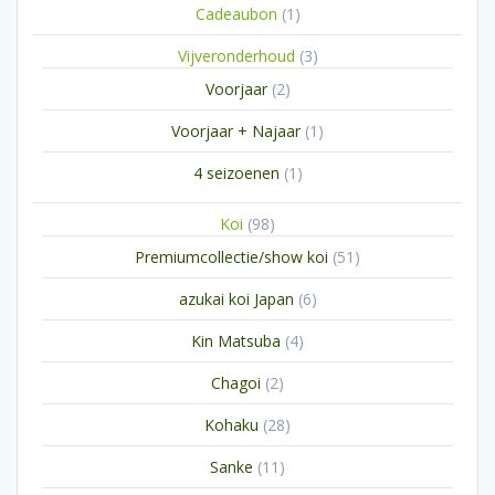
1
Cadeaubon
1
product
3
Vijveronderhoud
3
producten
2
Voorjaar
2
producten
1
Voorjaar + Najaar
1
product
1
4 seizoenen
1
product
98
Koi
98
producten
51
Premiumcollectie/show koi
51
producten
6
azukai koi Japan
6
producten
4
Kin Matsuba
4
producten
2
Chagoi
2
producten
28
Kohaku
28
producten
11
Sanke
11
producten