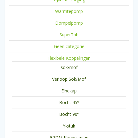
Warmtepomp
Dompelpomp
SuperTab
Geen categorie
Flexibele Koppelingen
sok/mof
Verloop Sok/Mof
Eindkap
Bocht 45º
Bocht 90º
Y-stuk
EPDM Koppelingen