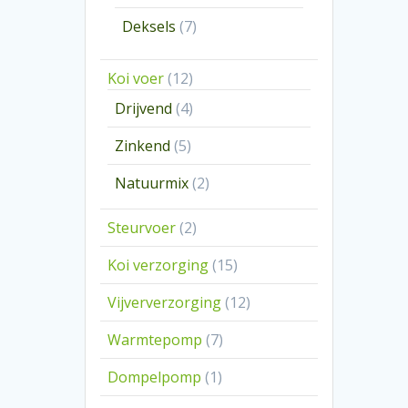
producten
7
Deksels
7
producten
12
Koi voer
12
producten
4
Drijvend
4
producten
5
Zinkend
5
producten
2
Natuurmix
2
producten
2
Steurvoer
2
producten
15
Koi verzorging
15
producten
12
Vijververzorging
12
producten
7
Warmtepomp
7
producten
1
Dompelpomp
1
product