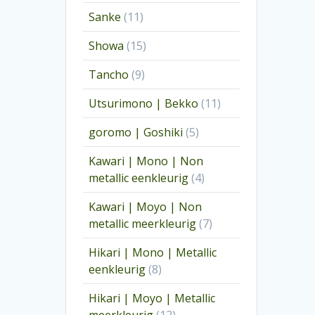
producten
11
Sanke
11
producten
15
Showa
15
producten
9
Tancho
9
producten
11
Utsurimono | Bekko
11
producten
5
goromo | Goshiki
5
producten
Kawari | Mono | Non
4
metallic eenkleurig
4
producten
Kawari | Moyo | Non
7
metallic meerkleurig
7
producten
Hikari | Mono | Metallic
8
eenkleurig
8
producten
Hikari | Moyo | Metallic
12