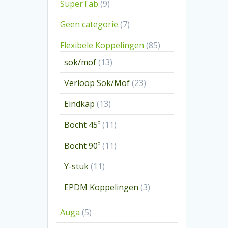
9
SuperTab
9
producten
7
Geen categorie
7
producten
85
Flexibele Koppelingen
85
producten
13
sok/mof
13
producten
23
Verloop Sok/Mof
23
producten
13
Eindkap
13
producten
11
Bocht 45º
11
producten
11
Bocht 90º
11
producten
11
Y-stuk
11
producten
3
EPDM Koppelingen
3
producten
5
Auga
5
producten