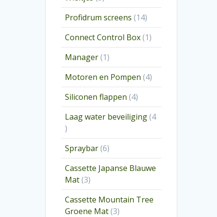
producten
14
Profidrum screens
14
producten
1
Connect Control Box
1
product
1
Manager
1
product
4
Motoren en Pompen
4
producten
4
Siliconen flappen
4
producten
Laag water beveiliging
4
4
producten
6
Spraybar
6
producten
Cassette Japanse Blauwe
3
Mat
3
producten
Cassette Mountain Tree
3
Groene Mat
3