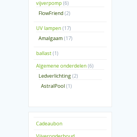
6
vijverpomp
6
producten
2
FlowFriend
2
producten
17
UV lampen
17
producten
17
Amalgaam
17
producten
1
ballast
1
product
6
Algemene onderdelen
6
producten
2
Ledverlichting
2
producten
1
AstralPool
1
product
Cadeaubon
Vijveronderhoud