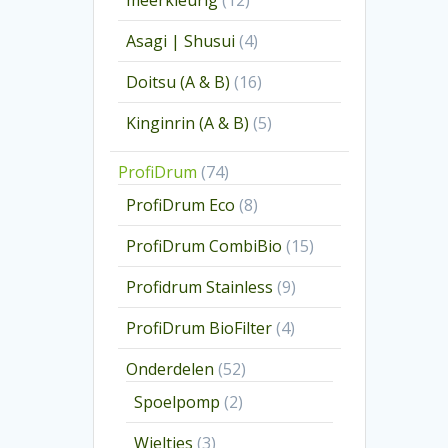
meerkleurig
12
producten
4
Asagi | Shusui
4
producten
16
Doitsu (A & B)
16
producten
5
Kinginrin (A & B)
5
producten
74
ProfiDrum
74
producten
8
ProfiDrum Eco
8
producten
15
ProfiDrum CombiBio
15
producten
9
Profidrum Stainless
9
producten
4
ProfiDrum BioFilter
4
producten
52
Onderdelen
52
producten
2
Spoelpomp
2
producten
3
Wieltjes
3