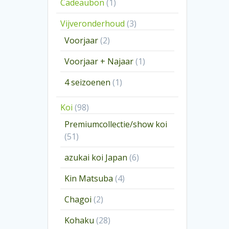
1
Cadeaubon
1
product
3
Vijveronderhoud
3
producten
2
Voorjaar
2
producten
1
Voorjaar + Najaar
1
product
1
4 seizoenen
1
product
98
Koi
98
producten
Premiumcollectie/show koi
51
51
producten
6
azukai koi Japan
6
producten
4
Kin Matsuba
4
producten
2
Chagoi
2
producten
28
Kohaku
28