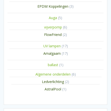
producten
3
EPDM Koppelingen
3
producten
5
Auga
5
producten
6
vijverpomp
6
producten
2
FlowFriend
2
producten
17
UV lampen
17
producten
17
Amalgaam
17
producten
1
ballast
1
product
6
Algemene onderdelen
6
producten
2
Ledverlichting
2
producten
1
AstralPool
1
product