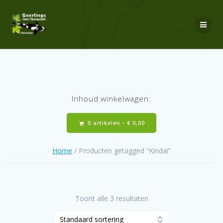
Ga
naar
de
inhoud
Inhoud winkelwagen:
0 artikelen -
€
0,00
Home
/ Producten getagged “Kindai”
Toont alle 3 resultaten