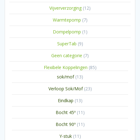
producten
12
Vijververzorging
12
producten
7
Warmtepomp
7
producten
1
Dompelpomp
1
product
9
SuperTab
9
producten
7
Geen categorie
7
producten
85
Flexibele Koppelingen
85
producten
13
sok/mof
13
producten
23
Verloop Sok/Mof
23
producten
13
Eindkap
13
producten
11
Bocht 45º
11
producten
11
Bocht 90º
11
producten
11
Y-stuk
11