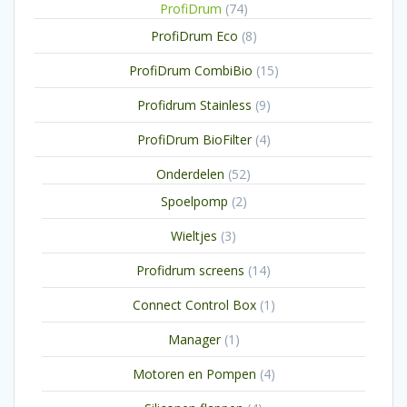
74
ProfiDrum
74
producten
8
ProfiDrum Eco
8
producten
15
ProfiDrum CombiBio
15
producten
9
Profidrum Stainless
9
producten
4
ProfiDrum BioFilter
4
producten
52
Onderdelen
52
producten
2
Spoelpomp
2
producten
3
Wieltjes
3
producten
14
Profidrum screens
14
producten
1
Connect Control Box
1
product
1
Manager
1
product
4
Motoren en Pompen
4
producten