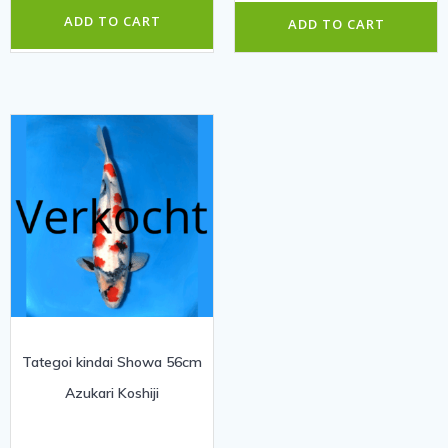
€ 2.150,00.
€ 1.5
ADD TO CART
ADD TO CART
Tategoi kindai Showa 56cm
Azukari Koshiji