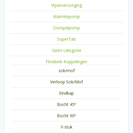
Vijververzorging
Warmtepomp
Dompelpomp
SuperTab
Geen categorie
Flexibele Koppelingen
sok/mof
Verloop Sok/Mof
Eindkap
Bocht 45º
Bocht 90º
Y-stuk