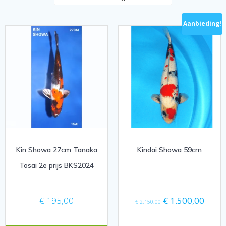
Aanbieding!
Kin Showa 27cm Tanaka
Kindai Showa 59cm
Tosai 2e prijs BKS2024
Oorspronkelijke
Huidi
€
195,00
€
1.500,00
€
2.150,00
prijs
prijs
was:
is: