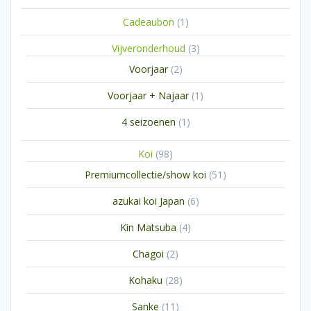
1
Cadeaubon
1
product
3
Vijveronderhoud
3
producten
2
Voorjaar
2
producten
1
Voorjaar + Najaar
1
product
1
4 seizoenen
1
product
98
Koi
98
producten
51
Premiumcollectie/show koi
51
producten
6
azukai koi Japan
6
producten
4
Kin Matsuba
4
producten
2
Chagoi
2
producten
28
Kohaku
28
producten
11
Sanke
11