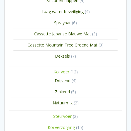
4
Siliconen flappen
4
producten
4
Laag water beveiliging
4
producten
6
Spraybar
6
producten
3
Cassette Japanse Blauwe Mat
3
producten
3
Cassette Mountain Tree Groene Mat
3
producten
7
Deksels
7
producten
12
Koi voer
12
producten
4
Drijvend
4
producten
5
Zinkend
5
producten
2
Natuurmix
2
producten
2
Steurvoer
2
producten
15
Koi verzorging
15