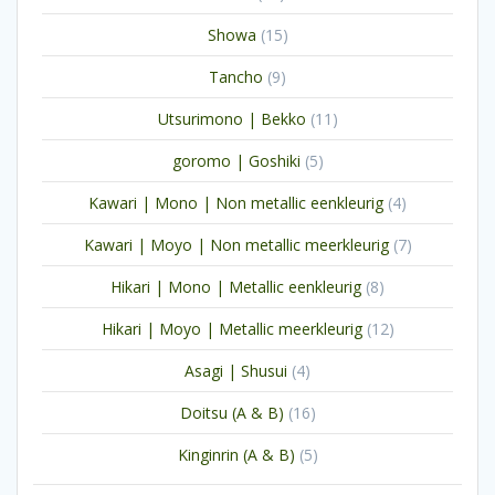
producten
15
Showa
15
producten
9
Tancho
9
producten
11
Utsurimono | Bekko
11
producten
5
goromo | Goshiki
5
producten
4
Kawari | Mono | Non metallic eenkleurig
4
producten
7
Kawari | Moyo | Non metallic meerkleurig
7
producten
8
Hikari | Mono | Metallic eenkleurig
8
producten
12
Hikari | Moyo | Metallic meerkleurig
12
producten
4
Asagi | Shusui
4
producten
16
Doitsu (A & B)
16
producten
5
Kinginrin (A & B)
5
producten