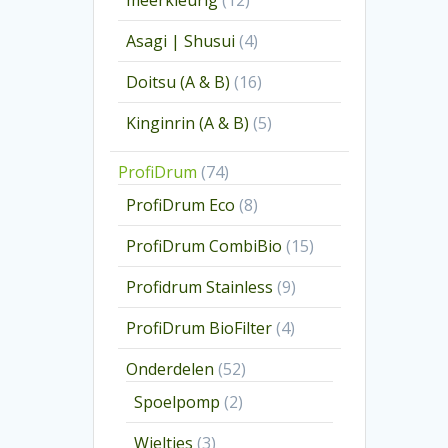
meerkleurig
12
producten
4
Asagi | Shusui
4
producten
16
Doitsu (A & B)
16
producten
5
Kinginrin (A & B)
5
producten
74
ProfiDrum
74
producten
8
ProfiDrum Eco
8
producten
15
ProfiDrum CombiBio
15
producten
9
Profidrum Stainless
9
producten
4
ProfiDrum BioFilter
4
producten
52
Onderdelen
52
producten
2
Spoelpomp
2
producten
3
Wieltjes
3