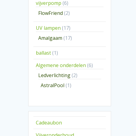
6
vijverpomp
6
producten
2
FlowFriend
2
producten
17
UV lampen
17
producten
17
Amalgaam
17
producten
1
ballast
1
product
6
Algemene onderdelen
6
producten
2
Ledverlichting
2
producten
1
AstralPool
1
product
Cadeaubon
Vijveronderhoud