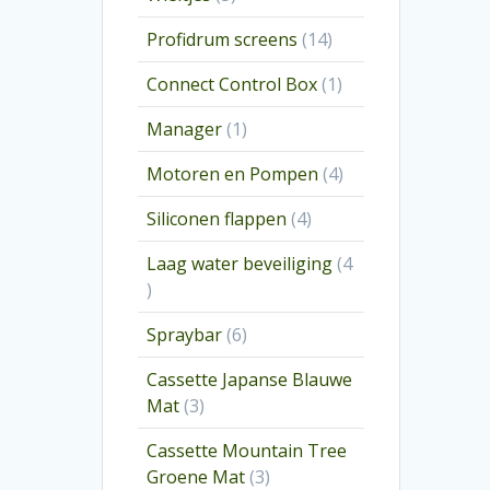
producten
14
Profidrum screens
14
producten
1
Connect Control Box
1
product
1
Manager
1
product
4
Motoren en Pompen
4
producten
4
Siliconen flappen
4
producten
Laag water beveiliging
4
4
producten
6
Spraybar
6
producten
Cassette Japanse Blauwe
3
Mat
3
producten
Cassette Mountain Tree
3
Groene Mat
3