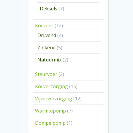
producten
7
Deksels
7
producten
12
Koi voer
12
producten
4
Drijvend
4
producten
5
Zinkend
5
producten
2
Natuurmix
2
producten
2
Steurvoer
2
producten
15
Koi verzorging
15
producten
12
Vijververzorging
12
producten
7
Warmtepomp
7
producten
1
Dompelpomp
1
product