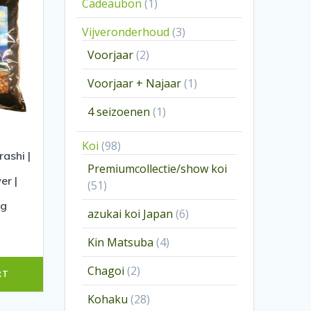
1
Cadeaubon
1
product
3
Vijveronderhoud
3
producten
2
Voorjaar
2
producten
1
Voorjaar + Najaar
1
product
1
4 seizoenen
1
product
98
Koi
98
rashi |
producten
Premiumcollectie/show koi
er |
51
51
producten
kg
6
azukai koi Japan
6
producten
4
Kin Matsuba
4
producten
2
Chagoi
2
RT
producten
28
Kohaku
28