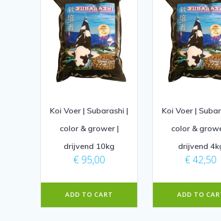
Koi Voer | Subarashi |
Koi Voer | Subar
color & grower |
color & growe
drijvend 10kg
drijvend 4k
€
95,00
€
42,50
ADD TO CART
ADD TO CAR