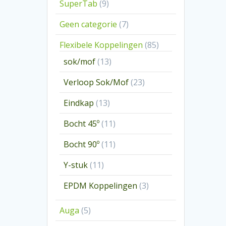
9
SuperTab
9
producten
7
Geen categorie
7
producten
85
Flexibele Koppelingen
85
producten
13
sok/mof
13
producten
23
Verloop Sok/Mof
23
producten
13
Eindkap
13
producten
11
Bocht 45º
11
producten
11
Bocht 90º
11
producten
11
Y-stuk
11
producten
3
EPDM Koppelingen
3
producten
5
Auga
5
producten