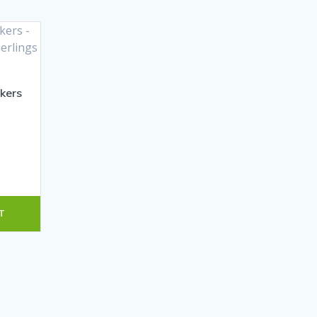
kers
T