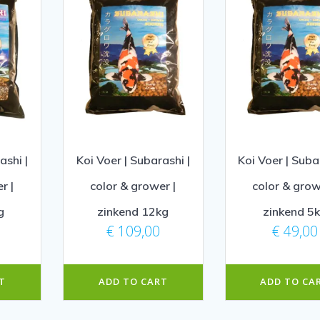
ashi |
Koi Voer | Subarashi |
Koi Voer | Suba
r |
color & grower |
color & grow
g
zinkend 12kg
zinkend 5
€
109,00
€
49,00
T
ADD TO CART
ADD TO CA