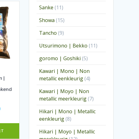
producten
11
Sanke
11
producten
15
Showa
15
producten
9
Tancho
9
producten
11
Utsurimono | Bekko
11
producten
5
goromo | Goshiki
5
producten
Kawari | Mono | Non
 |
4
metallic eenkleurig
4
producten
nkend
Kawari | Moyo | Non
7
metallic meerkleurig
7
producten
0
Hikari | Mono | Metallic
8
eenkleurig
8
producten
RT
Hikari | Moyo | Metallic
12