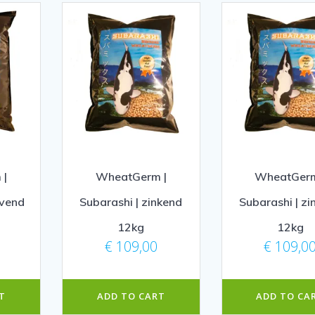
 |
WheatGerm |
WheatGerm
jvend
Subarashi | zinkend
Subarashi | zi
12kg
12kg
€
109,00
€
109,0
T
ADD TO CART
ADD TO CA