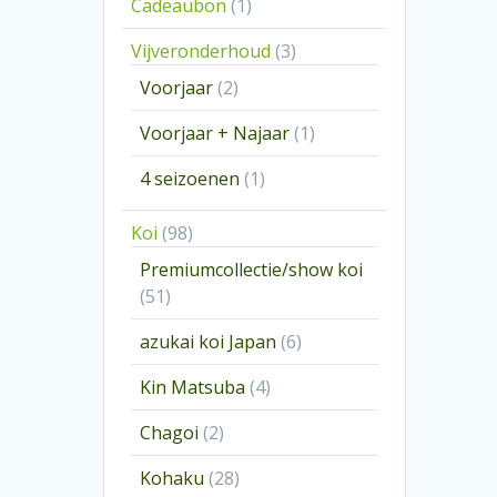
1
Cadeaubon
1
product
3
Vijveronderhoud
3
producten
2
Voorjaar
2
producten
1
Voorjaar + Najaar
1
product
1
4 seizoenen
1
product
98
Koi
98
producten
Premiumcollectie/show koi
51
51
producten
6
azukai koi Japan
6
producten
4
Kin Matsuba
4
producten
2
Chagoi
2
producten
28
Kohaku
28