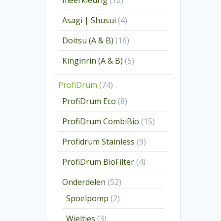
meerkleurig
12
producten
4
Asagi | Shusui
4
producten
16
Doitsu (A & B)
16
producten
5
Kinginrin (A & B)
5
producten
74
ProfiDrum
74
producten
8
ProfiDrum Eco
8
producten
15
ProfiDrum CombiBio
15
producten
9
Profidrum Stainless
9
producten
4
ProfiDrum BioFilter
4
producten
52
Onderdelen
52
producten
2
Spoelpomp
2
producten
3
Wieltjes
3