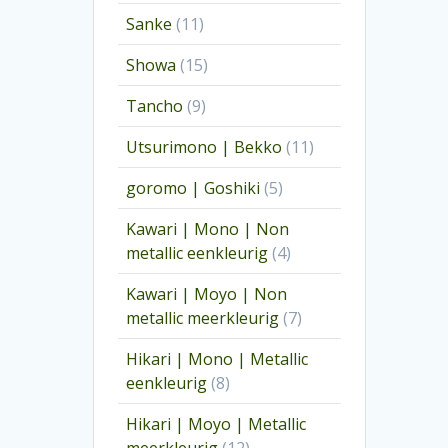
producten
11
Sanke
11
producten
15
Showa
15
producten
9
Tancho
9
producten
11
Utsurimono | Bekko
11
producten
5
goromo | Goshiki
5
producten
Kawari | Mono | Non
4
metallic eenkleurig
4
producten
Kawari | Moyo | Non
7
metallic meerkleurig
7
producten
Hikari | Mono | Metallic
8
eenkleurig
8
producten
Hikari | Moyo | Metallic
12