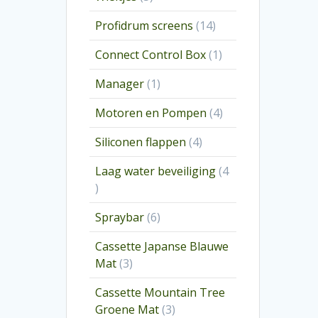
producten
14
Profidrum screens
14
producten
1
Connect Control Box
1
product
1
Manager
1
product
4
Motoren en Pompen
4
producten
4
Siliconen flappen
4
producten
Laag water beveiliging
4
4
producten
6
Spraybar
6
producten
Cassette Japanse Blauwe
3
Mat
3
producten
Cassette Mountain Tree
3
Groene Mat
3