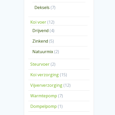
producten
7
Deksels
7
producten
12
Koi voer
12
producten
4
Drijvend
4
producten
5
Zinkend
5
producten
2
Natuurmix
2
producten
2
Steurvoer
2
producten
15
Koi verzorging
15
producten
12
Vijververzorging
12
producten
7
Warmtepomp
7
producten
1
Dompelpomp
1
product