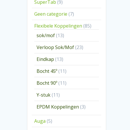
9
SuperTab
9
producten
7
Geen categorie
7
producten
85
Flexibele Koppelingen
85
producten
13
sok/mof
13
producten
23
Verloop Sok/Mof
23
producten
13
Eindkap
13
producten
11
Bocht 45º
11
producten
11
Bocht 90º
11
producten
11
Y-stuk
11
producten
3
EPDM Koppelingen
3
producten
5
Auga
5
producten