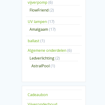
6
vijverpomp
6
producten
2
FlowFriend
2
producten
17
UV lampen
17
producten
17
Amalgaam
17
producten
1
ballast
1
product
6
Algemene onderdelen
6
producten
2
Ledverlichting
2
producten
1
AstralPool
1
product
Cadeaubon
Vijveronderhoud