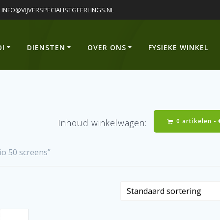
INFO@VIJVERSPECIALISTGEERLINGS.NL
OI
DIENSTEN
OVER ONS
FYSIEKE WINKEL
0 artikelen -
Inhoud winkelwagen:
o 50 screens”