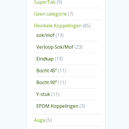
9
SuperTab
9
producten
7
Geen categorie
7
producten
85
Flexibele Koppelingen
85
producten
13
sok/mof
13
producten
23
Verloop Sok/Mof
23
producten
13
Eindkap
13
producten
11
Bocht 45º
11
producten
11
Bocht 90º
11
producten
11
Y-stuk
11
producten
3
EPDM Koppelingen
3
producten
5
Auga
5
producten