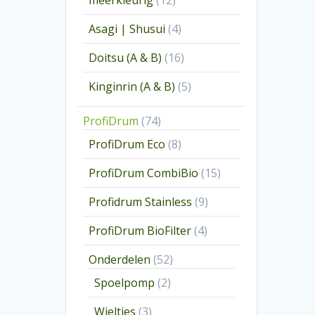
meerkleurig
12
producten
4
Asagi | Shusui
4
producten
16
Doitsu (A & B)
16
producten
5
Kinginrin (A & B)
5
producten
74
ProfiDrum
74
producten
8
ProfiDrum Eco
8
producten
15
ProfiDrum CombiBio
15
producten
9
Profidrum Stainless
9
producten
4
ProfiDrum BioFilter
4
producten
52
Onderdelen
52
producten
2
Spoelpomp
2
producten
3
Wieltjes
3