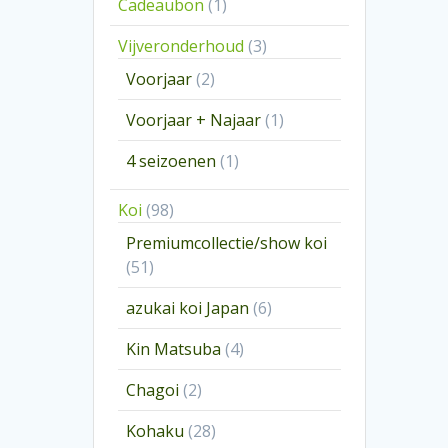
1
Cadeaubon
1
product
3
Vijveronderhoud
3
producten
2
Voorjaar
2
producten
1
Voorjaar + Najaar
1
product
1
4 seizoenen
1
product
98
Koi
98
producten
Premiumcollectie/show koi
51
51
producten
6
azukai koi Japan
6
producten
4
Kin Matsuba
4
producten
2
Chagoi
2
producten
28
Kohaku
28