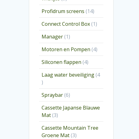
producten
14
Profidrum screens
14
producten
1
Connect Control Box
1
product
1
Manager
1
product
4
Motoren en Pompen
4
producten
4
Siliconen flappen
4
producten
Laag water beveiliging
4
4
producten
6
Spraybar
6
producten
Cassette Japanse Blauwe
3
Mat
3
producten
Cassette Mountain Tree
3
Groene Mat
3