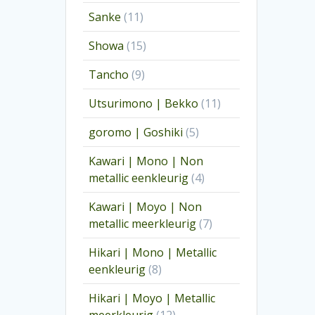
producten
11
Sanke
11
producten
15
Showa
15
producten
9
Tancho
9
producten
11
Utsurimono | Bekko
11
producten
5
goromo | Goshiki
5
producten
Kawari | Mono | Non
4
metallic eenkleurig
4
producten
Kawari | Moyo | Non
7
metallic meerkleurig
7
producten
Hikari | Mono | Metallic
8
eenkleurig
8
producten
Hikari | Moyo | Metallic
12