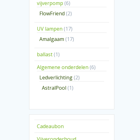
6
vijverpomp
6
producten
2
FlowFriend
2
producten
17
UV lampen
17
producten
17
Amalgaam
17
producten
1
ballast
1
product
6
Algemene onderdelen
6
producten
2
Ledverlichting
2
producten
1
AstralPool
1
product
Cadeaubon
Vijveronderhoud