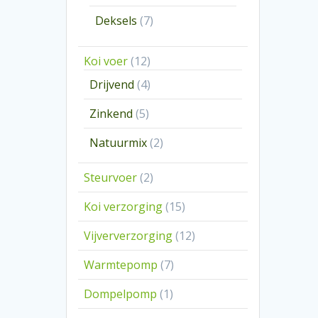
producten
7
Deksels
7
producten
12
Koi voer
12
producten
4
Drijvend
4
producten
5
Zinkend
5
producten
2
Natuurmix
2
producten
2
Steurvoer
2
producten
15
Koi verzorging
15
producten
12
Vijververzorging
12
producten
7
Warmtepomp
7
producten
1
Dompelpomp
1
product