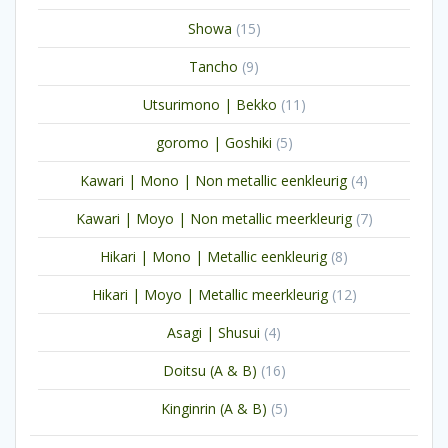
producten
15
Showa
15
producten
9
Tancho
9
producten
11
Utsurimono | Bekko
11
producten
5
goromo | Goshiki
5
producten
4
Kawari | Mono | Non metallic eenkleurig
4
producten
7
Kawari | Moyo | Non metallic meerkleurig
7
producten
8
Hikari | Mono | Metallic eenkleurig
8
producten
12
Hikari | Moyo | Metallic meerkleurig
12
producten
4
Asagi | Shusui
4
producten
16
Doitsu (A & B)
16
producten
5
Kinginrin (A & B)
5
producten