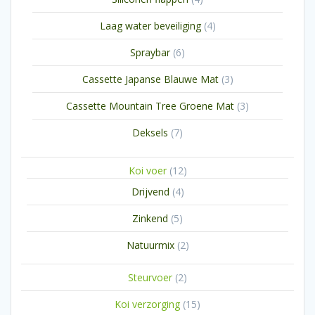
producten
4
Laag water beveiliging
4
producten
6
Spraybar
6
producten
3
Cassette Japanse Blauwe Mat
3
producten
3
Cassette Mountain Tree Groene Mat
3
producten
7
Deksels
7
producten
12
Koi voer
12
producten
4
Drijvend
4
producten
5
Zinkend
5
producten
2
Natuurmix
2
producten
2
Steurvoer
2
producten
15
Koi verzorging
15