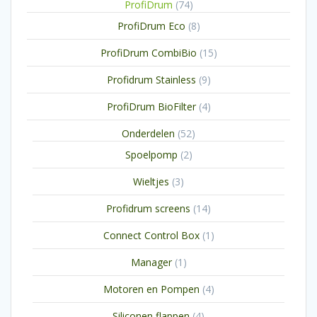
74
ProfiDrum
74
producten
8
ProfiDrum Eco
8
producten
15
ProfiDrum CombiBio
15
producten
9
Profidrum Stainless
9
producten
4
ProfiDrum BioFilter
4
producten
52
Onderdelen
52
producten
2
Spoelpomp
2
producten
3
Wieltjes
3
producten
14
Profidrum screens
14
producten
1
Connect Control Box
1
product
1
Manager
1
product
4
Motoren en Pompen
4
producten
4
Siliconen flappen
4