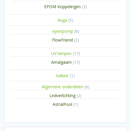
producten
3
EPDM Koppelingen
3
producten
5
Auga
5
producten
6
vijverpomp
6
producten
2
FlowFriend
2
producten
17
UV lampen
17
producten
17
Amalgaam
17
producten
1
ballast
1
product
6
Algemene onderdelen
6
producten
2
Ledverlichting
2
producten
1
AstralPool
1
product