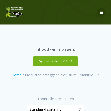
Ga
naar
de
inhoud
Inhoud winkelwagen:
0 artikelen -
€
0,00
Home
/ Producten getagged “ProfiDrum CombiBio 50”
Toont alle 4 resultaten