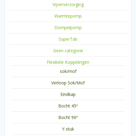
Vijververzorging
Warmtepomp
Dompelpomp
SuperTab
Geen categorie
Flexibele Koppelingen
sok/mof
Verloop Sok/Mof
Eindkap
Bocht 45º
Bocht 90º
Y-stuk