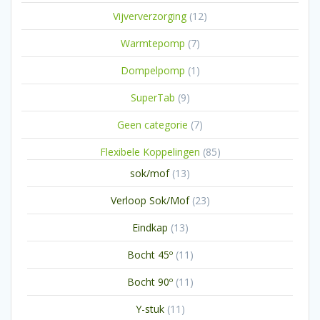
producten
12
Vijververzorging
12
producten
7
Warmtepomp
7
producten
1
Dompelpomp
1
product
9
SuperTab
9
producten
7
Geen categorie
7
producten
85
Flexibele Koppelingen
85
producten
13
sok/mof
13
producten
23
Verloop Sok/Mof
23
producten
13
Eindkap
13
producten
11
Bocht 45º
11
producten
11
Bocht 90º
11
producten
11
Y-stuk
11