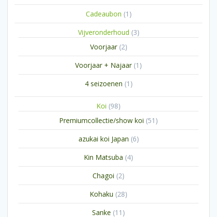
1
Cadeaubon
1
product
3
Vijveronderhoud
3
producten
2
Voorjaar
2
producten
1
Voorjaar + Najaar
1
product
1
4 seizoenen
1
product
98
Koi
98
producten
51
Premiumcollectie/show koi
51
producten
6
azukai koi Japan
6
producten
4
Kin Matsuba
4
producten
2
Chagoi
2
producten
28
Kohaku
28
producten
11
Sanke
11