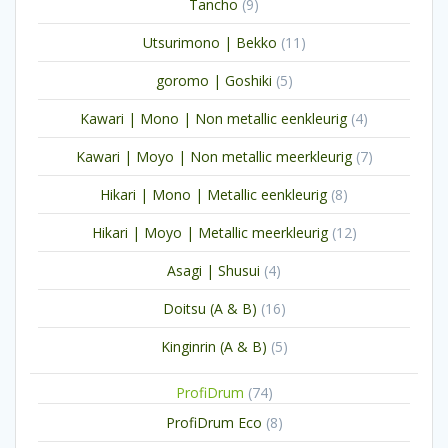
9
Tancho
9
producten
11
Utsurimono | Bekko
11
producten
5
goromo | Goshiki
5
producten
4
Kawari | Mono | Non metallic eenkleurig
4
producten
7
Kawari | Moyo | Non metallic meerkleurig
7
producten
8
Hikari | Mono | Metallic eenkleurig
8
producten
12
Hikari | Moyo | Metallic meerkleurig
12
producten
4
Asagi | Shusui
4
producten
16
Doitsu (A & B)
16
producten
5
Kinginrin (A & B)
5
producten
74
ProfiDrum
74
producten
8
ProfiDrum Eco
8
producten