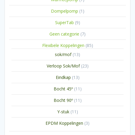
producten
1
Dompelpomp
1
product
9
SuperTab
9
producten
7
Geen categorie
7
producten
85
Flexibele Koppelingen
85
producten
13
sok/mof
13
producten
23
Verloop Sok/Mof
23
producten
13
Eindkap
13
producten
11
Bocht 45º
11
producten
11
Bocht 90º
11
producten
11
Y-stuk
11
producten
3
EPDM Koppelingen
3
producten