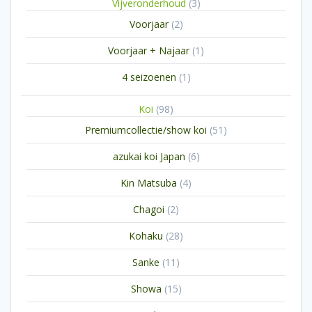
3
Vijveronderhoud
3
producten
2
Voorjaar
2
producten
1
Voorjaar + Najaar
1
product
1
4 seizoenen
1
product
98
Koi
98
producten
51
Premiumcollectie/show koi
51
producten
6
azukai koi Japan
6
producten
4
Kin Matsuba
4
producten
2
Chagoi
2
producten
28
Kohaku
28
producten
11
Sanke
11
producten
15
Showa
15
producten