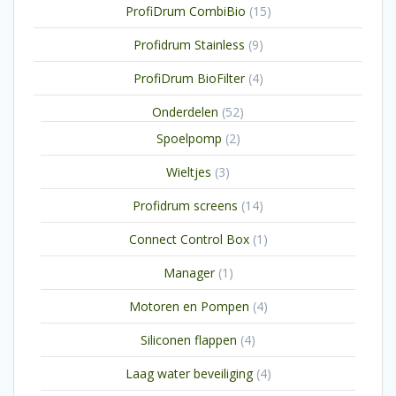
15
ProfiDrum CombiBio
15
producten
9
Profidrum Stainless
9
producten
4
ProfiDrum BioFilter
4
producten
52
Onderdelen
52
producten
2
Spoelpomp
2
producten
3
Wieltjes
3
producten
14
Profidrum screens
14
producten
1
Connect Control Box
1
product
1
Manager
1
product
4
Motoren en Pompen
4
producten
4
Siliconen flappen
4
producten
4
Laag water beveiliging
4
producten