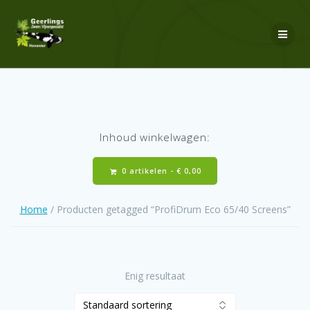
Ga
naar
de
inhoud
Inhoud winkelwagen:
0 artikelen -
€
0,00
Home
/ Producten getagged “ProfiDrum Eco 65/40 Screens”
Enig resultaat