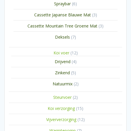
6
Spraybar
6
producten
3
Cassette Japanse Blauwe Mat
3
producten
3
Cassette Mountain Tree Groene Mat
3
producten
7
Deksels
7
producten
12
Koi voer
12
producten
4
Drijvend
4
producten
5
Zinkend
5
producten
2
Natuurmix
2
producten
2
Steurvoer
2
producten
15
Koi verzorging
15
producten
12
Vijververzorging
12
producten
7
Warmtepomp
7