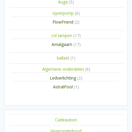
5
Auga
5
producten
6
vijverpomp
6
producten
2
FlowFriend
2
producten
17
UV lampen
17
producten
17
Amalgaam
17
producten
1
ballast
1
product
6
Algemene onderdelen
6
producten
2
Ledverlichting
2
producten
1
AstralPool
1
product
Cadeaubon
Vijveronderhoud