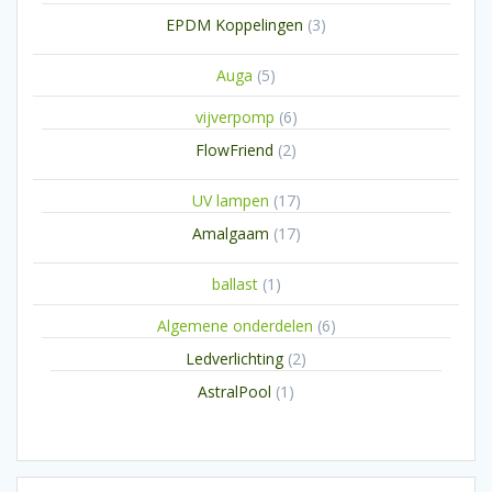
producten
3
EPDM Koppelingen
3
producten
5
Auga
5
producten
6
vijverpomp
6
producten
2
FlowFriend
2
producten
17
UV lampen
17
producten
17
Amalgaam
17
producten
1
ballast
1
product
6
Algemene onderdelen
6
producten
2
Ledverlichting
2
producten
1
AstralPool
1
product