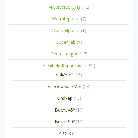
producten
12
Vijververzorging
12
producten
7
Warmtepomp
7
producten
1
Dompelpomp
1
product
9
SuperTab
9
producten
7
Geen categorie
7
producten
85
Flexibele Koppelingen
85
producten
13
sok/mof
13
producten
23
Verloop Sok/Mof
23
producten
13
Eindkap
13
producten
11
Bocht 45º
11
producten
11
Bocht 90º
11
producten
11
Y-stuk
11