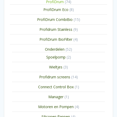
74
ProfiDrum
74
producten
8
ProfiDrum Eco
8
producten
15
ProfiDrum CombiBio
15
producten
9
Profidrum Stainless
9
producten
4
ProfiDrum BioFilter
4
producten
52
Onderdelen
52
producten
2
Spoelpomp
2
producten
3
Wieltjes
3
producten
14
Profidrum screens
14
producten
1
Connect Control Box
1
product
1
Manager
1
product
4
Motoren en Pompen
4
producten
4
Siliconen flappen
4