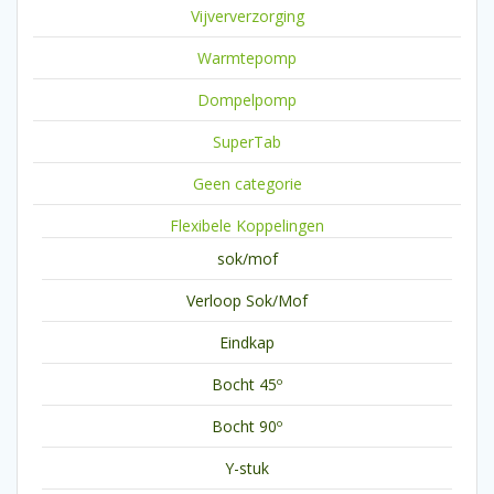
Vijververzorging
Warmtepomp
Dompelpomp
SuperTab
Geen categorie
Flexibele Koppelingen
sok/mof
Verloop Sok/Mof
Eindkap
Bocht 45º
Bocht 90º
Y-stuk