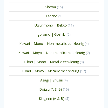
producten
15
Showa
15
producten
9
Tancho
9
producten
11
Utsurimono | Bekko
11
producten
5
goromo | Goshiki
5
producten
4
Kawari | Mono | Non metallic eenkleurig
4
producten
7
Kawari | Moyo | Non metallic meerkleurig
7
producten
8
Hikari | Mono | Metallic eenkleurig
8
producten
12
Hikari | Moyo | Metallic meerkleurig
12
producten
4
Asagi | Shusui
4
producten
16
Doitsu (A & B)
16
producten
5
Kinginrin (A & B)
5
producten