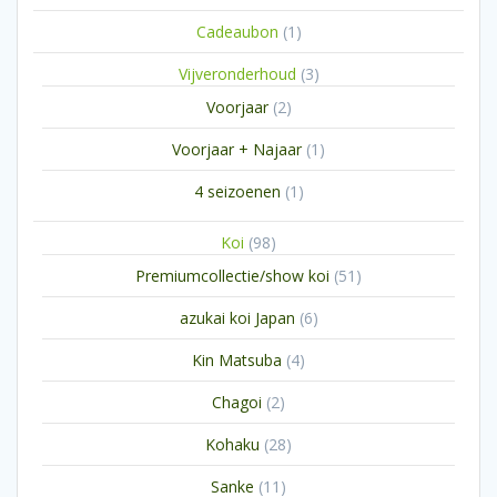
1
Cadeaubon
1
product
3
Vijveronderhoud
3
producten
2
Voorjaar
2
producten
1
Voorjaar + Najaar
1
product
1
4 seizoenen
1
product
98
Koi
98
producten
51
Premiumcollectie/show koi
51
producten
6
azukai koi Japan
6
producten
4
Kin Matsuba
4
producten
2
Chagoi
2
producten
28
Kohaku
28
producten
11
Sanke
11