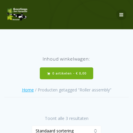
Ga
naar
de
inhoud
Inhoud winkelwagen:
0 artikelen -
€
0,00
Home
/ Producten getagged “Roller assembly”
Toont alle 3 resultaten