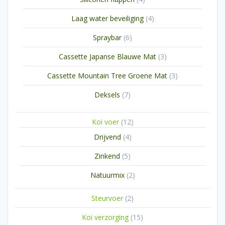
producten
4
Laag water beveiliging
4
producten
6
Spraybar
6
producten
3
Cassette Japanse Blauwe Mat
3
producten
3
Cassette Mountain Tree Groene Mat
3
producten
7
Deksels
7
producten
12
Koi voer
12
producten
4
Drijvend
4
producten
5
Zinkend
5
producten
2
Natuurmix
2
producten
2
Steurvoer
2
producten
15
Koi verzorging
15