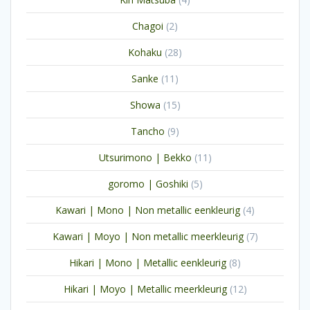
producten
2
Chagoi
2
producten
28
Kohaku
28
producten
11
Sanke
11
producten
15
Showa
15
producten
9
Tancho
9
producten
11
Utsurimono | Bekko
11
producten
5
goromo | Goshiki
5
producten
4
Kawari | Mono | Non metallic eenkleurig
4
producten
7
Kawari | Moyo | Non metallic meerkleurig
7
producten
8
Hikari | Mono | Metallic eenkleurig
8
producten
12
Hikari | Moyo | Metallic meerkleurig
12
producten