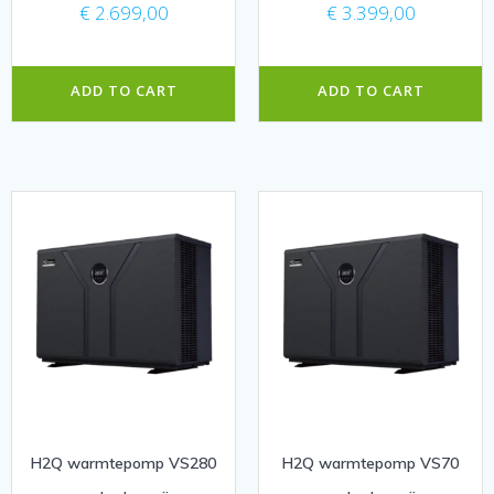
€
2.699,00
€
3.399,00
ADD TO CART
ADD TO CART
H2Q warmtepomp VS280
H2Q warmtepomp VS70