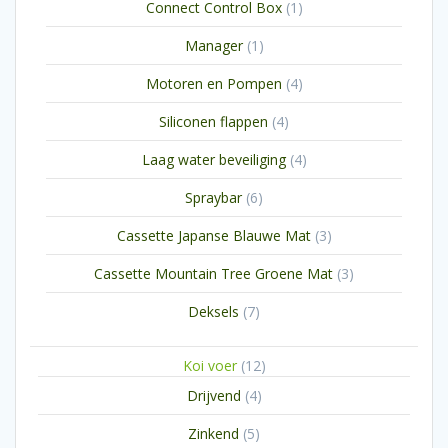
1
Connect Control Box
1
product
1
Manager
1
product
4
Motoren en Pompen
4
producten
4
Siliconen flappen
4
producten
4
Laag water beveiliging
4
producten
6
Spraybar
6
producten
3
Cassette Japanse Blauwe Mat
3
producten
3
Cassette Mountain Tree Groene Mat
3
producten
7
Deksels
7
producten
12
Koi voer
12
producten
4
Drijvend
4
producten
5
Zinkend
5