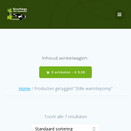
Ga
naar
de
inhoud
Inhoud winkelwagen:
0 artikelen -
€
0,00
Home
/ Producten getagged “Stille warmtepomp”
Toont alle 7 resultaten