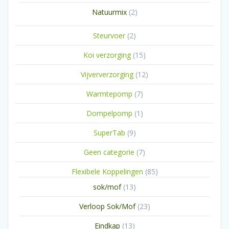
producten
2
Natuurmix
2
producten
2
Steurvoer
2
producten
15
Koi verzorging
15
producten
12
Vijververzorging
12
producten
7
Warmtepomp
7
producten
1
Dompelpomp
1
product
9
SuperTab
9
producten
7
Geen categorie
7
producten
85
Flexibele Koppelingen
85
producten
13
sok/mof
13
producten
23
Verloop Sok/Mof
23
producten
13
Eindkap
13