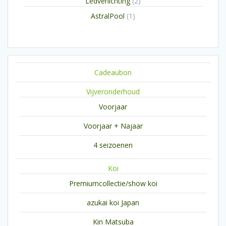
2
Ledverlichting
2
producten
1
AstralPool
1
product
Cadeaubon
Vijveronderhoud
Voorjaar
Voorjaar + Najaar
4 seizoenen
Koi
Premiumcollectie/show koi
azukai koi Japan
Kin Matsuba