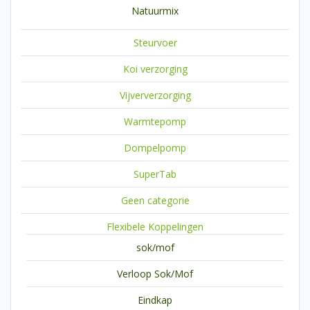
Natuurmix
Steurvoer
Koi verzorging
Vijververzorging
Warmtepomp
Dompelpomp
SuperTab
Geen categorie
Flexibele Koppelingen
sok/mof
Verloop Sok/Mof
Eindkap