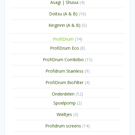
4
Asagi | Shusui
4
producten
16
Doitsu (A & B)
16
producten
5
Kinginrin (A & B)
5
producten
74
ProfiDrum
74
producten
8
ProfiDrum Eco
8
producten
15
ProfiDrum CombiBio
15
producten
9
Profidrum Stainless
9
producten
4
ProfiDrum BioFilter
4
producten
52
Onderdelen
52
producten
2
Spoelpomp
2
producten
3
Wieltjes
3
producten
14
Profidrum screens
14
producten