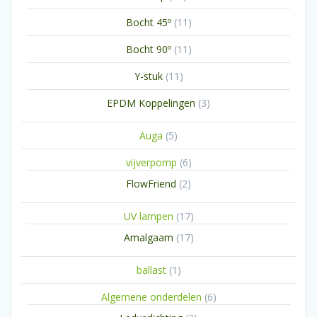
producten
11
Bocht 45º
11
producten
11
Bocht 90º
11
producten
11
Y-stuk
11
producten
3
EPDM Koppelingen
3
producten
5
Auga
5
producten
6
vijverpomp
6
producten
2
FlowFriend
2
producten
17
UV lampen
17
producten
17
Amalgaam
17
producten
1
ballast
1
product
6
Algemene onderdelen
6
producten