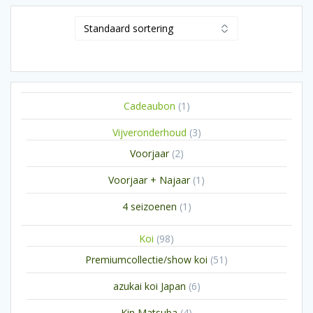
1
Cadeaubon
1
product
3
Vijveronderhoud
3
producten
2
Voorjaar
2
producten
1
Voorjaar + Najaar
1
product
1
4 seizoenen
1
product
98
Koi
98
producten
51
Premiumcollectie/show koi
51
producten
6
azukai koi Japan
6
producten
4
Kin Matsuba
4