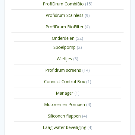
15
ProfiDrum CombiBio
15
producten
9
Profidrum Stainless
9
producten
4
ProfiDrum BioFilter
4
producten
52
Onderdelen
52
producten
2
Spoelpomp
2
producten
3
Wieltjes
3
producten
14
Profidrum screens
14
producten
1
Connect Control Box
1
product
1
Manager
1
product
4
Motoren en Pompen
4
producten
4
Siliconen flappen
4
producten
4
Laag water beveiliging
4
producten