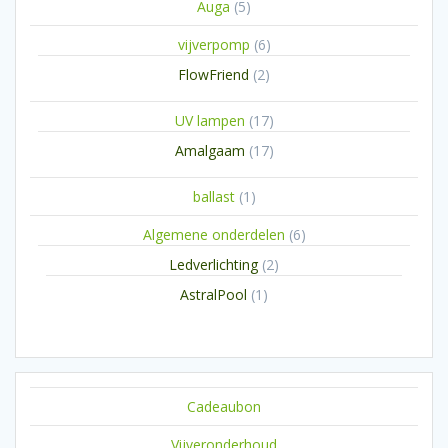
5
Auga
5
producten
6
vijverpomp
6
producten
2
FlowFriend
2
producten
17
UV lampen
17
producten
17
Amalgaam
17
producten
1
ballast
1
product
6
Algemene onderdelen
6
producten
2
Ledverlichting
2
producten
1
AstralPool
1
product
Cadeaubon
Vijveronderhoud