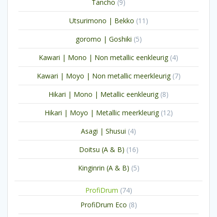
9
Tancho
9
producten
11
Utsurimono | Bekko
11
producten
5
goromo | Goshiki
5
producten
4
Kawari | Mono | Non metallic eenkleurig
4
producten
7
Kawari | Moyo | Non metallic meerkleurig
7
producten
8
Hikari | Mono | Metallic eenkleurig
8
producten
12
Hikari | Moyo | Metallic meerkleurig
12
producten
4
Asagi | Shusui
4
producten
16
Doitsu (A & B)
16
producten
5
Kinginrin (A & B)
5
producten
74
ProfiDrum
74
producten
8
ProfiDrum Eco
8
producten