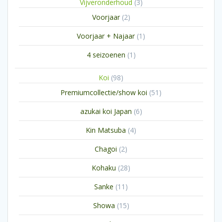
3
Vijveronderhoud
3
producten
2
Voorjaar
2
producten
1
Voorjaar + Najaar
1
product
1
4 seizoenen
1
product
98
Koi
98
producten
51
Premiumcollectie/show koi
51
producten
6
azukai koi Japan
6
producten
4
Kin Matsuba
4
producten
2
Chagoi
2
producten
28
Kohaku
28
producten
11
Sanke
11
producten
15
Showa
15
producten