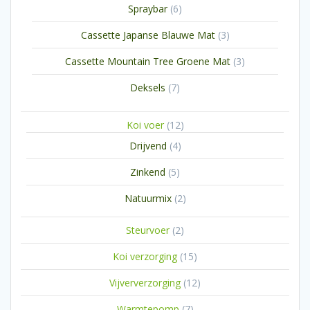
6
Spraybar
6
producten
3
Cassette Japanse Blauwe Mat
3
producten
3
Cassette Mountain Tree Groene Mat
3
producten
7
Deksels
7
producten
12
Koi voer
12
producten
4
Drijvend
4
producten
5
Zinkend
5
producten
2
Natuurmix
2
producten
2
Steurvoer
2
producten
15
Koi verzorging
15
producten
12
Vijververzorging
12
producten
7
Warmtepomp
7