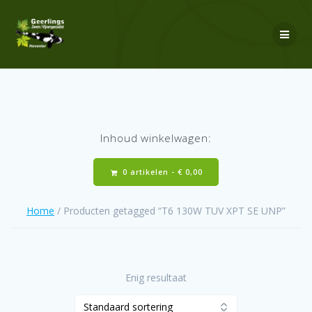
Ga
naar
de
inhoud
Inhoud winkelwagen:
0 artikelen -
€
0,00
Home
/ Producten getagged “T6 130W TUV XPT SE UNP”
Enig resultaat