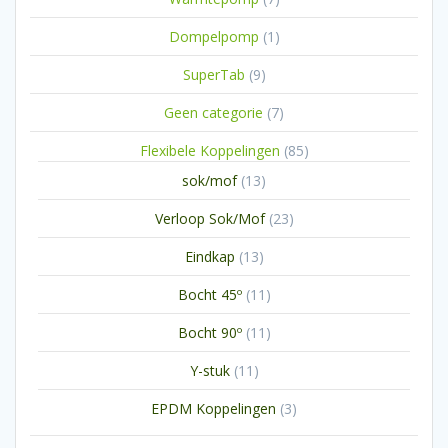
producten
1
Dompelpomp
1
product
9
SuperTab
9
producten
7
Geen categorie
7
producten
85
Flexibele Koppelingen
85
producten
13
sok/mof
13
producten
23
Verloop Sok/Mof
23
producten
13
Eindkap
13
producten
11
Bocht 45º
11
producten
11
Bocht 90º
11
producten
11
Y-stuk
11
producten
3
EPDM Koppelingen
3
producten