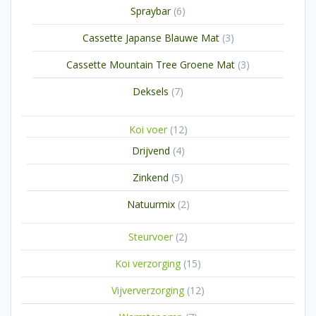
6
Spraybar
6
producten
3
Cassette Japanse Blauwe Mat
3
producten
3
Cassette Mountain Tree Groene Mat
3
producten
7
Deksels
7
producten
12
Koi voer
12
producten
4
Drijvend
4
producten
5
Zinkend
5
producten
2
Natuurmix
2
producten
2
Steurvoer
2
producten
15
Koi verzorging
15
producten
12
Vijververzorging
12
producten