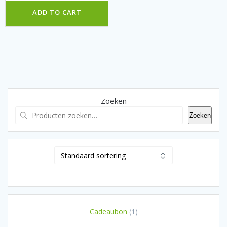
€ 1.500,00.
€ 995,00.
ADD TO CART
Zoeken
Zoeken
1
Cadeaubon
1
product