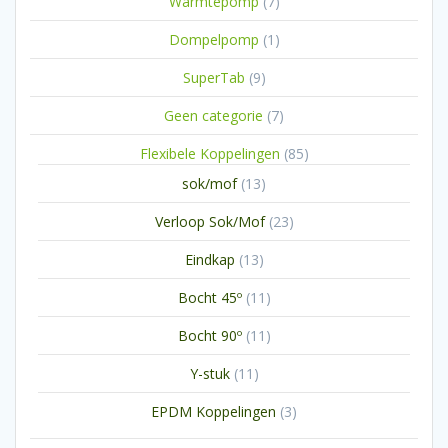
7
Warmtepomp
7
producten
1
Dompelpomp
1
product
9
SuperTab
9
producten
7
Geen categorie
7
producten
85
Flexibele Koppelingen
85
producten
13
sok/mof
13
producten
23
Verloop Sok/Mof
23
producten
13
Eindkap
13
producten
11
Bocht 45º
11
producten
11
Bocht 90º
11
producten
11
Y-stuk
11
producten
3
EPDM Koppelingen
3
producten