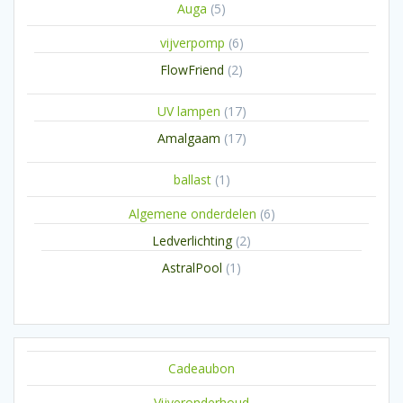
5
Auga
5
producten
6
vijverpomp
6
producten
2
FlowFriend
2
producten
17
UV lampen
17
producten
17
Amalgaam
17
producten
1
ballast
1
product
6
Algemene onderdelen
6
producten
2
Ledverlichting
2
producten
1
AstralPool
1
product
Cadeaubon
Vijveronderhoud