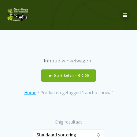
Ga
naar
de
inhoud
Inhoud winkelwagen:
0 artikelen -
€
0,00
Home
/ Producten getagged “tancho showa”
Enig resultaat