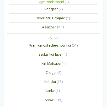
3
Vijveronderhoud
3
producten
2
Voorjaar
2
producten
1
Voorjaar + Najaar
1
product
1
4 seizoenen
1
product
98
Koi
98
producten
51
Premiumcollectie/show koi
51
producten
6
azukai koi Japan
6
producten
4
Kin Matsuba
4
producten
2
Chagoi
2
producten
28
Kohaku
28
producten
11
Sanke
11
producten
15
Showa
15
producten