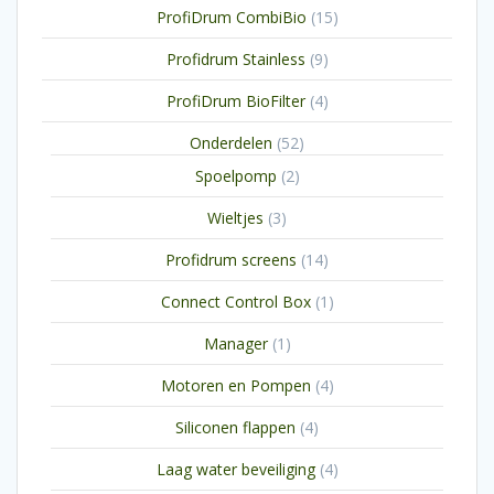
15
ProfiDrum CombiBio
15
producten
9
Profidrum Stainless
9
producten
4
ProfiDrum BioFilter
4
producten
52
Onderdelen
52
producten
2
Spoelpomp
2
producten
3
Wieltjes
3
producten
14
Profidrum screens
14
producten
1
Connect Control Box
1
product
1
Manager
1
product
4
Motoren en Pompen
4
producten
4
Siliconen flappen
4
producten
4
Laag water beveiliging
4
producten