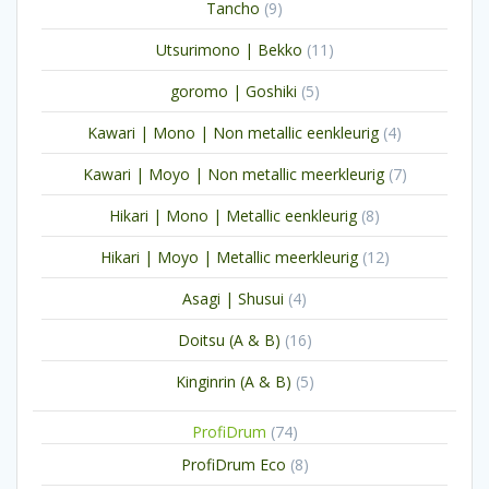
9
Tancho
9
producten
11
Utsurimono | Bekko
11
producten
5
goromo | Goshiki
5
producten
4
Kawari | Mono | Non metallic eenkleurig
4
producten
7
Kawari | Moyo | Non metallic meerkleurig
7
producten
8
Hikari | Mono | Metallic eenkleurig
8
producten
12
Hikari | Moyo | Metallic meerkleurig
12
producten
4
Asagi | Shusui
4
producten
16
Doitsu (A & B)
16
producten
5
Kinginrin (A & B)
5
producten
74
ProfiDrum
74
producten
8
ProfiDrum Eco
8
producten