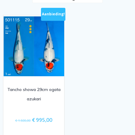
Aanbieding!
Tancho showa 29cm ogata
azukari
Oorspronkelijke
Huidige
€
995,00
€
1.500,00
prijs
prijs
was:
is: