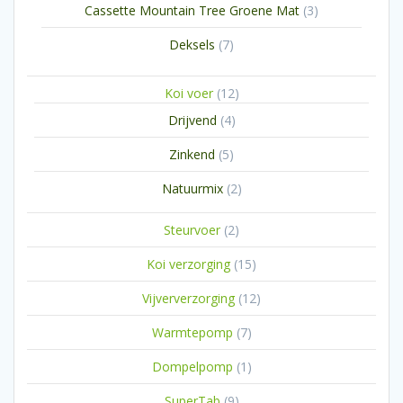
3
Cassette Mountain Tree Groene Mat
3
producten
7
Deksels
7
producten
12
Koi voer
12
producten
4
Drijvend
4
producten
5
Zinkend
5
producten
2
Natuurmix
2
producten
2
Steurvoer
2
producten
15
Koi verzorging
15
producten
12
Vijververzorging
12
producten
7
Warmtepomp
7
producten
1
Dompelpomp
1
product
9
SuperTab
9