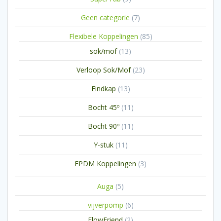
producten
7
Geen categorie
7
producten
85
Flexibele Koppelingen
85
producten
13
sok/mof
13
producten
23
Verloop Sok/Mof
23
producten
13
Eindkap
13
producten
11
Bocht 45º
11
producten
11
Bocht 90º
11
producten
11
Y-stuk
11
producten
3
EPDM Koppelingen
3
producten
5
Auga
5
producten
6
vijverpomp
6
producten
2
FlowFriend
2