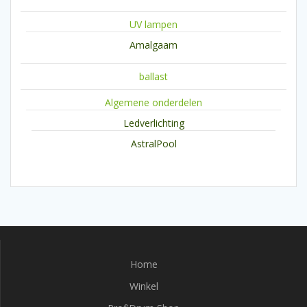
UV lampen
Amalgaam
ballast
Algemene onderdelen
Ledverlichting
AstralPool
Home
Winkel