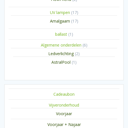
producten
17
UV lampen
17
producten
17
Amalgaam
17
producten
1
ballast
1
product
6
Algemene onderdelen
6
producten
2
Ledverlichting
2
producten
1
AstralPool
1
product
Cadeaubon
Vijveronderhoud
Voorjaar
Voorjaar + Najaar