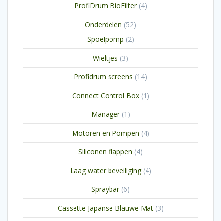
4
ProfiDrum BioFilter
4
producten
52
Onderdelen
52
producten
2
Spoelpomp
2
producten
3
Wieltjes
3
producten
14
Profidrum screens
14
producten
1
Connect Control Box
1
product
1
Manager
1
product
4
Motoren en Pompen
4
producten
4
Siliconen flappen
4
producten
4
Laag water beveiliging
4
producten
6
Spraybar
6
producten
3
Cassette Japanse Blauwe Mat
3
producten