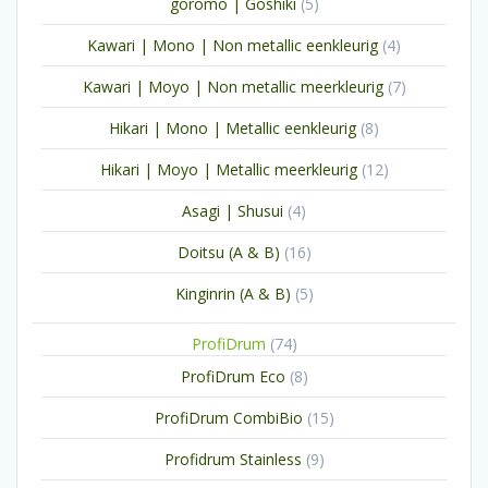
5
goromo | Goshiki
5
producten
4
Kawari | Mono | Non metallic eenkleurig
4
producten
7
Kawari | Moyo | Non metallic meerkleurig
7
producten
8
Hikari | Mono | Metallic eenkleurig
8
producten
12
Hikari | Moyo | Metallic meerkleurig
12
producten
4
Asagi | Shusui
4
producten
16
Doitsu (A & B)
16
producten
5
Kinginrin (A & B)
5
producten
74
ProfiDrum
74
producten
8
ProfiDrum Eco
8
producten
15
ProfiDrum CombiBio
15
producten
9
Profidrum Stainless
9
producten