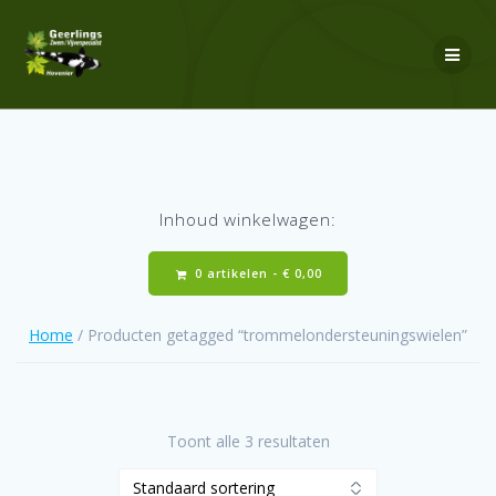
Ga
naar
de
inhoud
Inhoud winkelwagen:
0 artikelen -
€
0,00
Home
/ Producten getagged “trommelondersteuningswielen”
Toont alle 3 resultaten