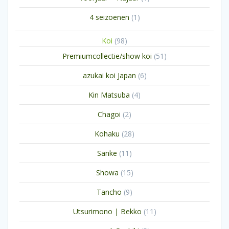
product
1
4 seizoenen
1
product
98
Koi
98
producten
51
Premiumcollectie/show koi
51
producten
6
azukai koi Japan
6
producten
4
Kin Matsuba
4
producten
2
Chagoi
2
producten
28
Kohaku
28
producten
11
Sanke
11
producten
15
Showa
15
producten
9
Tancho
9
producten
11
Utsurimono | Bekko
11
producten