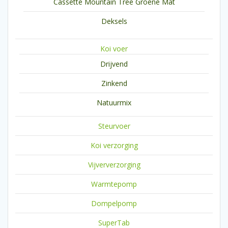
Cassette Mountain Tree Groene Mat
Deksels
Koi voer
Drijvend
Zinkend
Natuurmix
Steurvoer
Koi verzorging
Vijververzorging
Warmtepomp
Dompelpomp
SuperTab