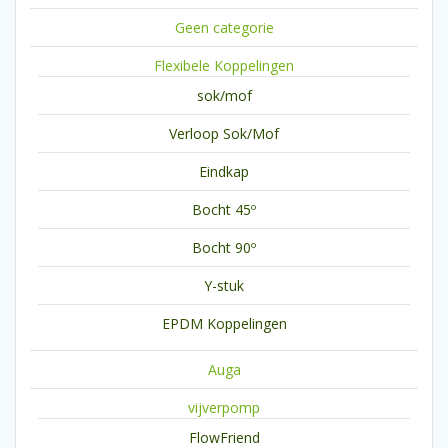
Geen categorie
Flexibele Koppelingen
sok/mof
Verloop Sok/Mof
Eindkap
Bocht 45º
Bocht 90º
Y-stuk
EPDM Koppelingen
Auga
vijverpomp
FlowFriend