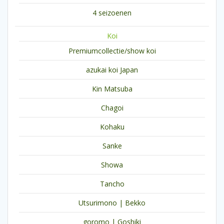
4 seizoenen
Koi
Premiumcollectie/show koi
azukai koi Japan
Kin Matsuba
Chagoi
Kohaku
Sanke
Showa
Tancho
Utsurimono | Bekko
goromo | Goshiki