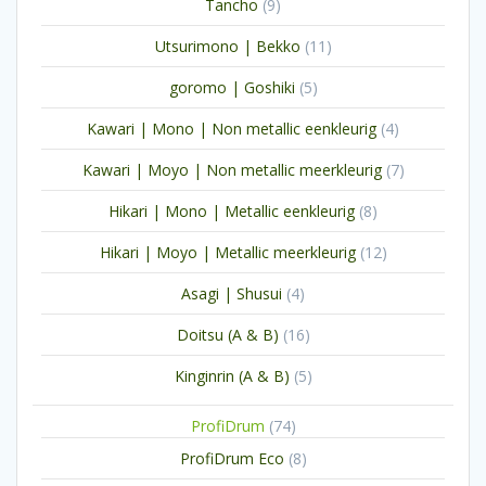
9
Tancho
9
producten
11
Utsurimono | Bekko
11
producten
5
goromo | Goshiki
5
producten
4
Kawari | Mono | Non metallic eenkleurig
4
producten
7
Kawari | Moyo | Non metallic meerkleurig
7
producten
8
Hikari | Mono | Metallic eenkleurig
8
producten
12
Hikari | Moyo | Metallic meerkleurig
12
producten
4
Asagi | Shusui
4
producten
16
Doitsu (A & B)
16
producten
5
Kinginrin (A & B)
5
producten
74
ProfiDrum
74
producten
8
ProfiDrum Eco
8
producten