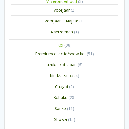
3
Vijveronderhoud
3
producten
2
Voorjaar
2
producten
1
Voorjaar + Najaar
1
product
1
4 seizoenen
1
product
98
Koi
98
producten
51
Premiumcollectie/show koi
51
producten
6
azukai koi Japan
6
producten
4
Kin Matsuba
4
producten
2
Chagoi
2
producten
28
Kohaku
28
producten
11
Sanke
11
producten
15
Showa
15
producten