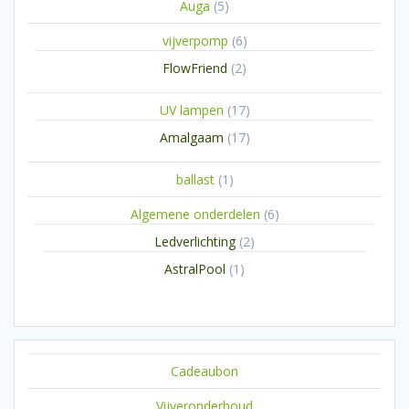
5
Auga
5
producten
6
vijverpomp
6
producten
2
FlowFriend
2
producten
17
UV lampen
17
producten
17
Amalgaam
17
producten
1
ballast
1
product
6
Algemene onderdelen
6
producten
2
Ledverlichting
2
producten
1
AstralPool
1
product
Cadeaubon
Vijveronderhoud