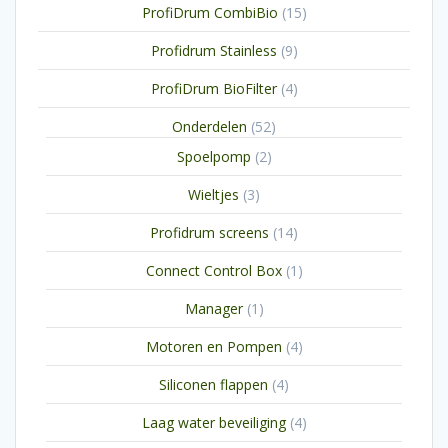
15
ProfiDrum CombiBio
15
producten
9
Profidrum Stainless
9
producten
4
ProfiDrum BioFilter
4
producten
52
Onderdelen
52
producten
2
Spoelpomp
2
producten
3
Wieltjes
3
producten
14
Profidrum screens
14
producten
1
Connect Control Box
1
product
1
Manager
1
product
4
Motoren en Pompen
4
producten
4
Siliconen flappen
4
producten
4
Laag water beveiliging
4
producten