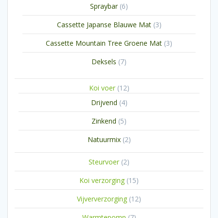
6
Spraybar
6
producten
3
Cassette Japanse Blauwe Mat
3
producten
3
Cassette Mountain Tree Groene Mat
3
producten
7
Deksels
7
producten
12
Koi voer
12
producten
4
Drijvend
4
producten
5
Zinkend
5
producten
2
Natuurmix
2
producten
2
Steurvoer
2
producten
15
Koi verzorging
15
producten
12
Vijververzorging
12
producten
7
Warmtepomp
7