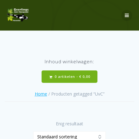
Ga
naar
de
inhoud
Inhoud winkelwagen:
0 artikelen -
€
0,00
Home
/ Producten getagged “UvC”
Enig resultaat