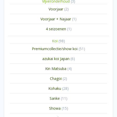
3
Vijveronderhoud
3
producten
2
Voorjaar
2
producten
1
Voorjaar + Najaar
1
product
1
4 seizoenen
1
product
98
Koi
98
producten
51
Premiumcollectie/show koi
51
producten
6
azukai koi Japan
6
producten
4
Kin Matsuba
4
producten
2
Chagoi
2
producten
28
Kohaku
28
producten
11
Sanke
11
producten
15
Showa
15
producten