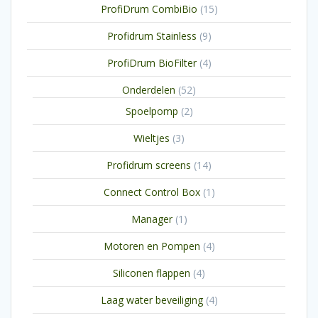
15
ProfiDrum CombiBio
15
producten
9
Profidrum Stainless
9
producten
4
ProfiDrum BioFilter
4
producten
52
Onderdelen
52
producten
2
Spoelpomp
2
producten
3
Wieltjes
3
producten
14
Profidrum screens
14
producten
1
Connect Control Box
1
product
1
Manager
1
product
4
Motoren en Pompen
4
producten
4
Siliconen flappen
4
producten
4
Laag water beveiliging
4
producten