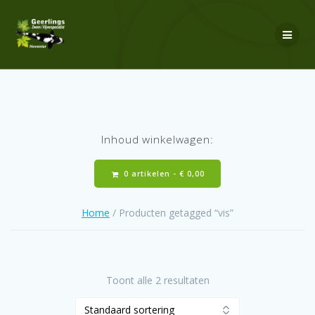
Ga
naar
de
inhoud
Inhoud winkelwagen:
0 artikelen -
€
0,00
Home
/ Producten getagged “vis”
Toont alle 2 resultaten