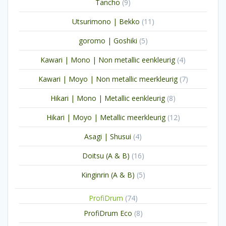
9
Tancho
9
producten
11
Utsurimono | Bekko
11
producten
5
goromo | Goshiki
5
producten
4
Kawari | Mono | Non metallic eenkleurig
4
producten
7
Kawari | Moyo | Non metallic meerkleurig
7
producten
8
Hikari | Mono | Metallic eenkleurig
8
producten
12
Hikari | Moyo | Metallic meerkleurig
12
producten
4
Asagi | Shusui
4
producten
16
Doitsu (A & B)
16
producten
5
Kinginrin (A & B)
5
producten
74
ProfiDrum
74
producten
8
ProfiDrum Eco
8
producten