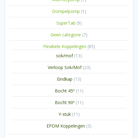
producten
1
Dompelpomp
1
product
9
SuperTab
9
producten
7
Geen categorie
7
producten
85
Flexibele Koppelingen
85
producten
13
sok/mof
13
producten
23
Verloop Sok/Mof
23
producten
13
Eindkap
13
producten
11
Bocht 45º
11
producten
11
Bocht 90º
11
producten
11
Y-stuk
11
producten
3
EPDM Koppelingen
3
producten