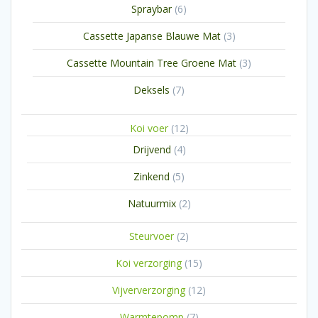
6
Spraybar
6
producten
3
Cassette Japanse Blauwe Mat
3
producten
3
Cassette Mountain Tree Groene Mat
3
producten
7
Deksels
7
producten
12
Koi voer
12
producten
4
Drijvend
4
producten
5
Zinkend
5
producten
2
Natuurmix
2
producten
2
Steurvoer
2
producten
15
Koi verzorging
15
producten
12
Vijververzorging
12
producten
7
Warmtepomp
7