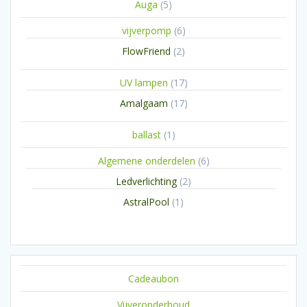
5
Auga
5
producten
6
vijverpomp
6
producten
2
FlowFriend
2
producten
17
UV lampen
17
producten
17
Amalgaam
17
producten
1
ballast
1
product
6
Algemene onderdelen
6
producten
2
Ledverlichting
2
producten
1
AstralPool
1
product
Cadeaubon
Vijveronderhoud