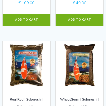
€
109,00
€
49,00
ADD TO CART
ADD TO CART
Real Red | Subarashi |
WheatGerm | Subarashi |