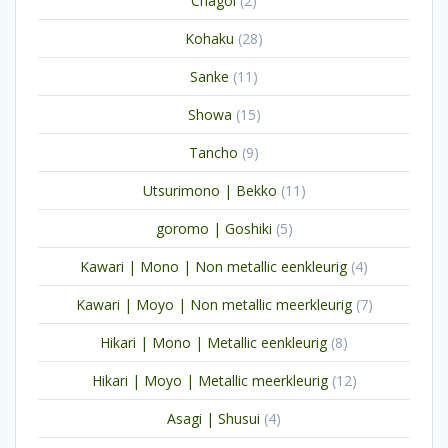
Chagoi
2
producten
28
Kohaku
28
producten
11
Sanke
11
producten
15
Showa
15
producten
9
Tancho
9
producten
11
Utsurimono | Bekko
11
producten
5
goromo | Goshiki
5
producten
4
Kawari | Mono | Non metallic eenkleurig
4
producten
7
Kawari | Moyo | Non metallic meerkleurig
7
producten
8
Hikari | Mono | Metallic eenkleurig
8
producten
12
Hikari | Moyo | Metallic meerkleurig
12
producten
4
Asagi | Shusui
4
producten