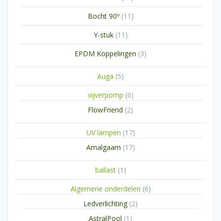
producten
11
Bocht 90º
11
producten
11
Y-stuk
11
producten
3
EPDM Koppelingen
3
producten
5
Auga
5
producten
6
vijverpomp
6
producten
2
FlowFriend
2
producten
17
UV lampen
17
producten
17
Amalgaam
17
producten
1
ballast
1
product
6
Algemene onderdelen
6
producten
2
Ledverlichting
2
producten
1
AstralPool
1