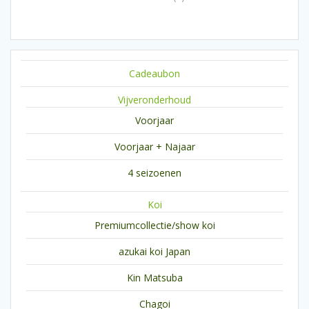
product
Cadeaubon
Vijveronderhoud
Voorjaar
Voorjaar + Najaar
4 seizoenen
Koi
Premiumcollectie/show koi
azukai koi Japan
Kin Matsuba
Chagoi