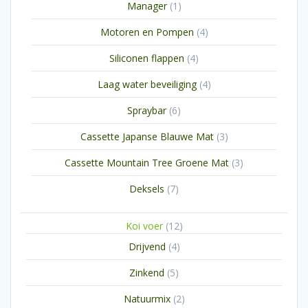
1
Manager
1
product
4
Motoren en Pompen
4
producten
4
Siliconen flappen
4
producten
4
Laag water beveiliging
4
producten
6
Spraybar
6
producten
3
Cassette Japanse Blauwe Mat
3
producten
3
Cassette Mountain Tree Groene Mat
3
producten
7
Deksels
7
producten
12
Koi voer
12
producten
4
Drijvend
4
producten
5
Zinkend
5
producten
2
Natuurmix
2