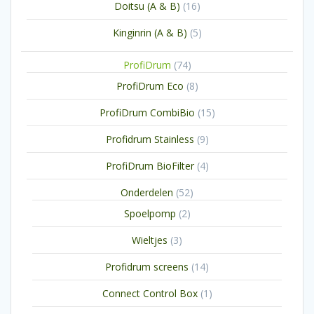
16
Doitsu (A & B)
16
producten
5
Kinginrin (A & B)
5
producten
74
ProfiDrum
74
producten
8
ProfiDrum Eco
8
producten
15
ProfiDrum CombiBio
15
producten
9
Profidrum Stainless
9
producten
4
ProfiDrum BioFilter
4
producten
52
Onderdelen
52
producten
2
Spoelpomp
2
producten
3
Wieltjes
3
producten
14
Profidrum screens
14
producten
1
Connect Control Box
1
product