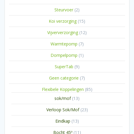
producten
2
Steurvoer
2
producten
15
Koi verzorging
15
producten
12
Vijververzorging
12
producten
7
Warmtepomp
7
producten
1
Dompelpomp
1
product
9
SuperTab
9
producten
7
Geen categorie
7
producten
85
Flexibele Koppelingen
85
producten
13
sok/mof
13
producten
23
Verloop Sok/Mof
23
producten
13
Eindkap
13
producten
11
Bocht 45º
11