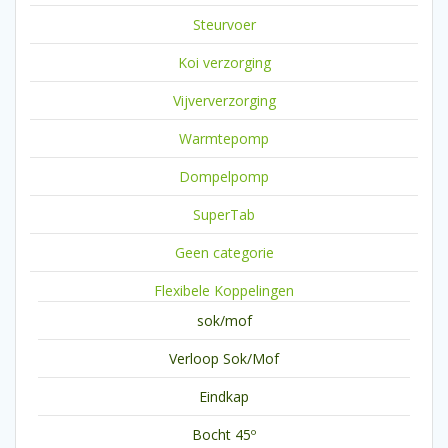
Steurvoer
Koi verzorging
Vijververzorging
Warmtepomp
Dompelpomp
SuperTab
Geen categorie
Flexibele Koppelingen
sok/mof
Verloop Sok/Mof
Eindkap
Bocht 45º