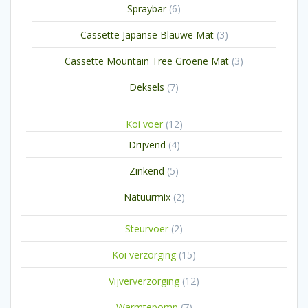
6
Spraybar
6
producten
3
Cassette Japanse Blauwe Mat
3
producten
3
Cassette Mountain Tree Groene Mat
3
producten
7
Deksels
7
producten
12
Koi voer
12
producten
4
Drijvend
4
producten
5
Zinkend
5
producten
2
Natuurmix
2
producten
2
Steurvoer
2
producten
15
Koi verzorging
15
producten
12
Vijververzorging
12
producten
7
Warmtepomp
7