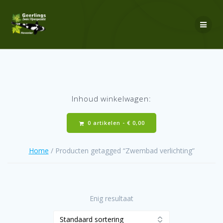
Ga
naar
de
inhoud
Inhoud winkelwagen:
0 artikelen -
€
0,00
Home
/ Producten getagged “Zwembad verlichting”
Enig resultaat