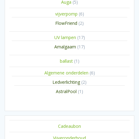
5
Auga
5
producten
6
vijverpomp
6
producten
2
FlowFriend
2
producten
17
UV lampen
17
producten
17
Amalgaam
17
producten
1
ballast
1
product
6
Algemene onderdelen
6
producten
2
Ledverlichting
2
producten
1
AstralPool
1
product
Cadeaubon
Vijveronderhoud