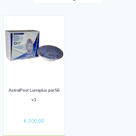
AstralPool Lumiplus par56
v1
€
200,00