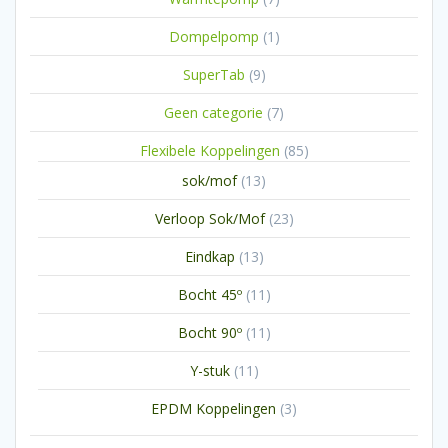
producten
1
Dompelpomp
1
product
9
SuperTab
9
producten
7
Geen categorie
7
producten
85
Flexibele Koppelingen
85
producten
13
sok/mof
13
producten
23
Verloop Sok/Mof
23
producten
13
Eindkap
13
producten
11
Bocht 45º
11
producten
11
Bocht 90º
11
producten
11
Y-stuk
11
producten
3
EPDM Koppelingen
3
producten