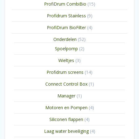
15
ProfiDrum CombiBio
15
producten
9
Profidrum Stainless
9
producten
4
ProfiDrum BioFilter
4
producten
52
Onderdelen
52
producten
2
Spoelpomp
2
producten
3
Wieltjes
3
producten
14
Profidrum screens
14
producten
1
Connect Control Box
1
product
1
Manager
1
product
4
Motoren en Pompen
4
producten
4
Siliconen flappen
4
producten
4
Laag water beveiliging
4
producten