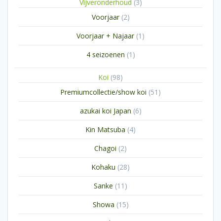
3
Vijveronderhoud
3
producten
2
Voorjaar
2
producten
1
Voorjaar + Najaar
1
product
1
4 seizoenen
1
product
98
Koi
98
producten
51
Premiumcollectie/show koi
51
producten
6
azukai koi Japan
6
producten
4
Kin Matsuba
4
producten
2
Chagoi
2
producten
28
Kohaku
28
producten
11
Sanke
11
producten
15
Showa
15
producten