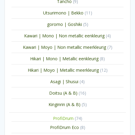
9
Tancho
9
producten
11
Utsurimono | Bekko
11
producten
5
goromo | Goshiki
5
producten
4
Kawari | Mono | Non metallic eenkleurig
4
producten
7
Kawari | Moyo | Non metallic meerkleurig
7
producten
8
Hikari | Mono | Metallic eenkleurig
8
producten
12
Hikari | Moyo | Metallic meerkleurig
12
producten
4
Asagi | Shusui
4
producten
16
Doitsu (A & B)
16
producten
5
Kinginrin (A & B)
5
producten
74
ProfiDrum
74
producten
8
ProfiDrum Eco
8
producten