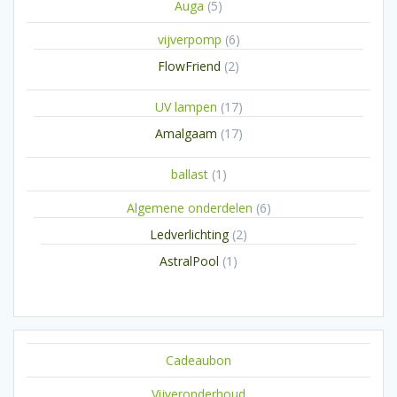
5
Auga
5
producten
6
vijverpomp
6
producten
2
FlowFriend
2
producten
17
UV lampen
17
producten
17
Amalgaam
17
producten
1
ballast
1
product
6
Algemene onderdelen
6
producten
2
Ledverlichting
2
producten
1
AstralPool
1
product
Cadeaubon
Vijveronderhoud