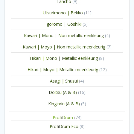
9
Tancho
9
producten
11
Utsurimono | Bekko
11
producten
5
goromo | Goshiki
5
producten
4
Kawari | Mono | Non metallic eenkleurig
4
producten
7
Kawari | Moyo | Non metallic meerkleurig
7
producten
8
Hikari | Mono | Metallic eenkleurig
8
producten
12
Hikari | Moyo | Metallic meerkleurig
12
producten
4
Asagi | Shusui
4
producten
16
Doitsu (A & B)
16
producten
5
Kinginrin (A & B)
5
producten
74
ProfiDrum
74
producten
8
ProfiDrum Eco
8
producten