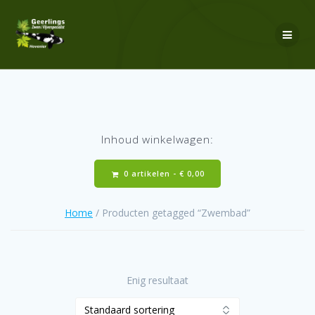
Ga
naar
de
inhoud
Inhoud winkelwagen:
0 artikelen -
€
0,00
Home
/ Producten getagged “Zwembad”
Enig resultaat