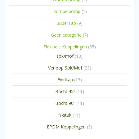
producten
1
Dompelpomp
1
product
9
SuperTab
9
producten
7
Geen categorie
7
producten
85
Flexibele Koppelingen
85
producten
13
sok/mof
13
producten
23
Verloop Sok/Mof
23
producten
13
Eindkap
13
producten
11
Bocht 45º
11
producten
11
Bocht 90º
11
producten
11
Y-stuk
11
producten
3
EPDM Koppelingen
3
producten