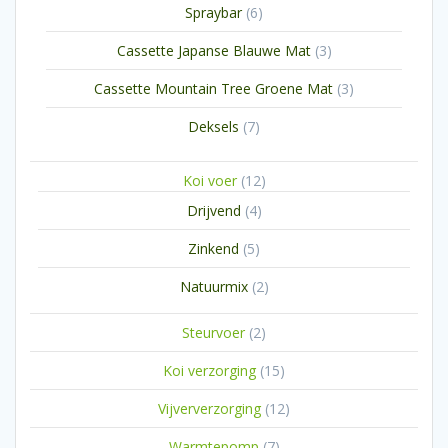
6
Spraybar
6
producten
3
Cassette Japanse Blauwe Mat
3
producten
3
Cassette Mountain Tree Groene Mat
3
producten
7
Deksels
7
producten
12
Koi voer
12
producten
4
Drijvend
4
producten
5
Zinkend
5
producten
2
Natuurmix
2
producten
2
Steurvoer
2
producten
15
Koi verzorging
15
producten
12
Vijververzorging
12
producten
7
Warmtepomp
7