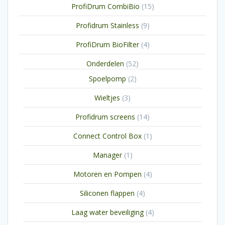
15
ProfiDrum CombiBio
15
producten
9
Profidrum Stainless
9
producten
4
ProfiDrum BioFilter
4
producten
52
Onderdelen
52
producten
2
Spoelpomp
2
producten
3
Wieltjes
3
producten
14
Profidrum screens
14
producten
1
Connect Control Box
1
product
1
Manager
1
product
4
Motoren en Pompen
4
producten
4
Siliconen flappen
4
producten
4
Laag water beveiliging
4
producten