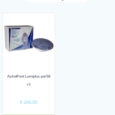
AstralPool Lumiplus par56
v1
€
200,00