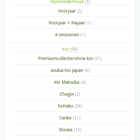
3
Vijveronderhoud
3
producten
2
Voorjaar
2
producten
1
Voorjaar + Najaar
1
product
1
4 seizoenen
1
product
98
Koi
98
producten
51
Premiumcollectie/show koi
51
producten
6
azukai koi Japan
6
producten
4
Kin Matsuba
4
producten
2
Chagoi
2
producten
28
Kohaku
28
producten
11
Sanke
11
producten
15
Showa
15
producten