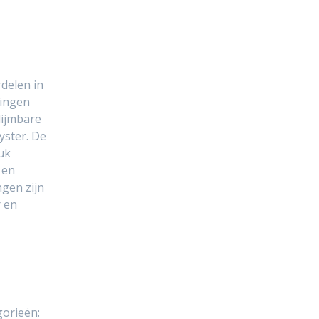
delen in
dingen
lijmbare
yster. De
ruk
- en
ngen zijn
r en
gorieën: