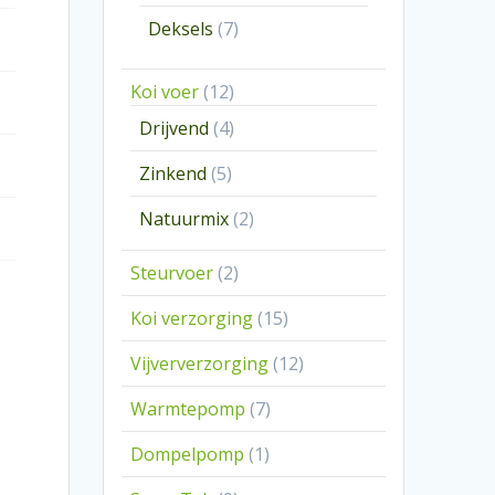
producten
7
Deksels
7
producten
12
Koi voer
12
producten
4
Drijvend
4
producten
5
Zinkend
5
producten
2
Natuurmix
2
producten
2
Steurvoer
2
producten
15
Koi verzorging
15
producten
12
Vijververzorging
12
producten
7
Warmtepomp
7
producten
1
Dompelpomp
1
product