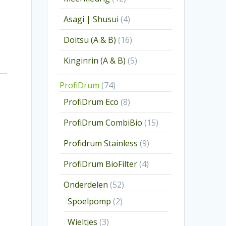
producten
4
Asagi | Shusui
4
producten
16
Doitsu (A & B)
16
producten
5
Kinginrin (A & B)
5
producten
74
ProfiDrum
74
producten
8
ProfiDrum Eco
8
producten
15
ProfiDrum CombiBio
15
producten
9
Profidrum Stainless
9
producten
4
ProfiDrum BioFilter
4
producten
52
Onderdelen
52
producten
2
Spoelpomp
2
producten
3
Wieltjes
3