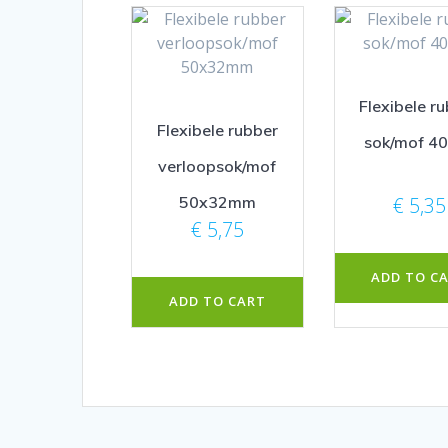
Flexibele r
Flexibele rubber
sok/mof 4
verloopsok/mof
50x32mm
€
5,35
€
5,75
ADD TO C
ADD TO CART