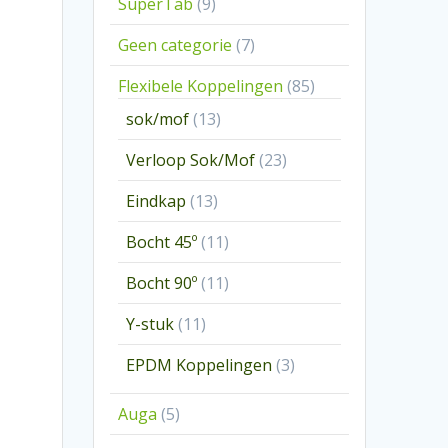
9
SuperTab
9
producten
7
Geen categorie
7
producten
85
Flexibele Koppelingen
85
producten
13
sok/mof
13
producten
23
Verloop Sok/Mof
23
producten
13
Eindkap
13
producten
11
Bocht 45º
11
producten
11
Bocht 90º
11
producten
11
Y-stuk
11
producten
3
EPDM Koppelingen
3
producten
5
Auga
5
producten