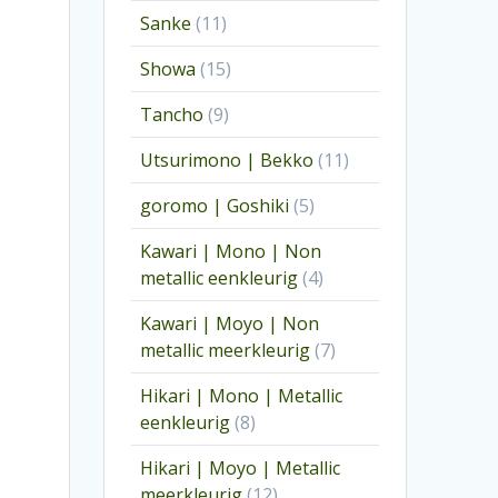
producten
11
Sanke
11
producten
15
Showa
15
producten
9
Tancho
9
producten
11
Utsurimono | Bekko
11
producten
5
goromo | Goshiki
5
producten
Kawari | Mono | Non
4
metallic eenkleurig
4
producten
Kawari | Moyo | Non
7
metallic meerkleurig
7
producten
Hikari | Mono | Metallic
8
eenkleurig
8
producten
Hikari | Moyo | Metallic
12
meerkleurig
12