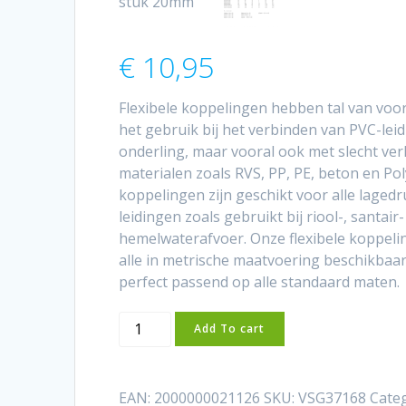
€
10,95
Flexibele koppelingen hebben tal van voor
het gebruik bij het verbinden van PVC-lei
onderling, maar vooral ook met slecht ver
materialen zoals RVS, PP, PE, beton en Pol
koppelingen zijn geschikt voor alle laged
leidingen zoals gebruikt bij riool-, santair
hemelwaterafvoer. Onze flexibele koppeli
alle in metrische maatvoering beschikbaa
perfect passend op alle standaard maten.
Flexibel
Add To cart
rubber
Y-
stuk
EAN:
2000000021126
SKU:
VSG37168
Cate