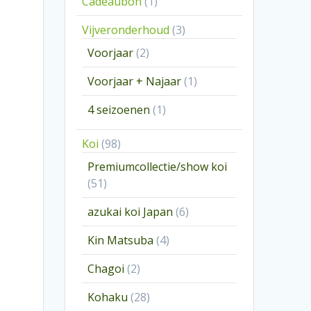
1
Cadeaubon
1
product
3
Vijveronderhoud
3
producten
2
Voorjaar
2
producten
1
Voorjaar + Najaar
1
product
1
4 seizoenen
1
product
98
Koi
98
producten
Premiumcollectie/show koi
51
51
producten
6
azukai koi Japan
6
producten
4
Kin Matsuba
4
producten
2
Chagoi
2
producten
28
Kohaku
28