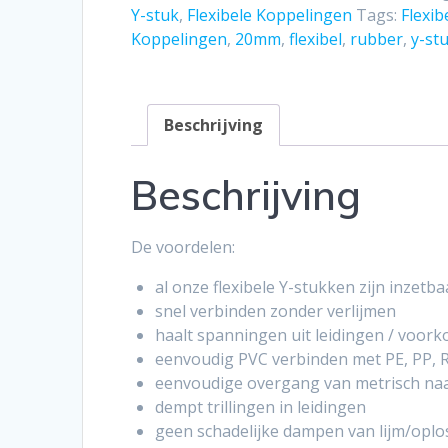
20mm
Y-stuk
,
Flexibele Koppelingen
Tags:
Flexib
aantal
Koppelingen
,
20mm
,
flexibel
,
rubber
,
y-st
Beschrijving
Beschrijving
De voordelen:
al onze flexibele Y-stukken zijn inzetb
snel verbinden zonder verlijmen
haalt spanningen uit leidingen / voor
eenvoudig PVC verbinden met PE, PP, RVS
eenvoudige overgang van metrisch naa
dempt trillingen in leidingen
geen schadelijke dampen van lijm/opl