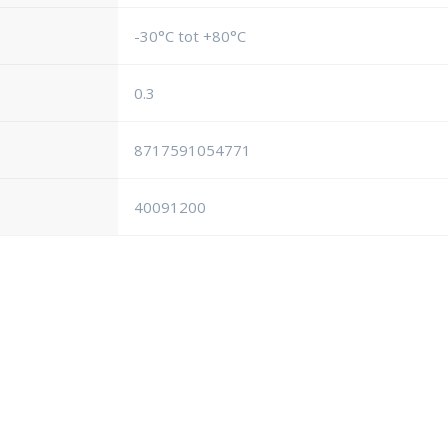
-30°C tot +80°C
0.3
8717591054771
40091200