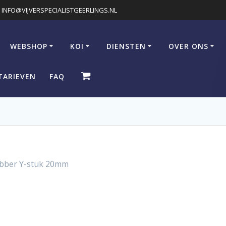
INFO@VIJVERSPECIALISTGEERLINGS.NL
WEBSHOP
KOI
DIENSTEN
OVER ONS
TARIEVEN
FAQ
rubber Y-stuk 20mm