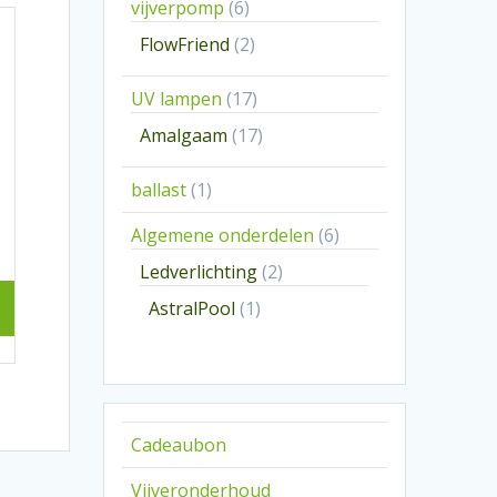
6
vijverpomp
6
producten
2
FlowFriend
2
producten
17
UV lampen
17
producten
17
Amalgaam
17
producten
1
ballast
1
product
6
Algemene onderdelen
6
producten
2
Ledverlichting
2
producten
1
AstralPool
1
product
Cadeaubon
Vijveronderhoud