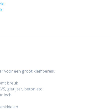
ele
uk
aar voor een groot klembereik.
komt breuk
, gietijzer, beton etc.
r inch
osmiddelen