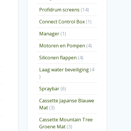
producten
14
Profidrum screens
14
producten
1
Connect Control Box
1
product
1
Manager
1
product
4
Motoren en Pompen
4
producten
4
Siliconen flappen
4
producten
Laag water beveiliging
4
4
producten
6
Spraybar
6
producten
Cassette Japanse Blauwe
3
Mat
3
producten
Cassette Mountain Tree
3
Groene Mat
3