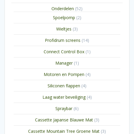
producten
52
Onderdelen
52
producten
2
Spoelpomp
2
producten
3
Wieltjes
3
producten
14
Profidrum screens
14
producten
1
Connect Control Box
1
product
1
Manager
1
product
4
Motoren en Pompen
4
producten
4
Siliconen flappen
4
producten
4
Laag water beveiliging
4
producten
6
Spraybar
6
producten
3
Cassette Japanse Blauwe Mat
3
producten
3
Cassette Mountain Tree Groene Mat
3