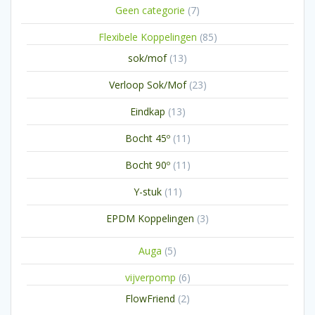
7
Geen categorie
7
producten
85
Flexibele Koppelingen
85
producten
13
sok/mof
13
producten
23
Verloop Sok/Mof
23
producten
13
Eindkap
13
producten
11
Bocht 45º
11
producten
11
Bocht 90º
11
producten
11
Y-stuk
11
producten
3
EPDM Koppelingen
3
producten
5
Auga
5
producten
6
vijverpomp
6
producten
2
FlowFriend
2
producten