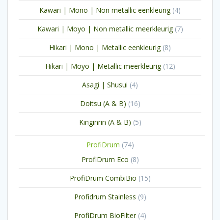
producten
4
Kawari | Mono | Non metallic eenkleurig
4
producten
7
Kawari | Moyo | Non metallic meerkleurig
7
producten
8
Hikari | Mono | Metallic eenkleurig
8
producten
12
Hikari | Moyo | Metallic meerkleurig
12
producten
4
Asagi | Shusui
4
producten
16
Doitsu (A & B)
16
producten
5
Kinginrin (A & B)
5
producten
74
ProfiDrum
74
producten
8
ProfiDrum Eco
8
producten
15
ProfiDrum CombiBio
15
producten
9
Profidrum Stainless
9
producten
4
ProfiDrum BioFilter
4