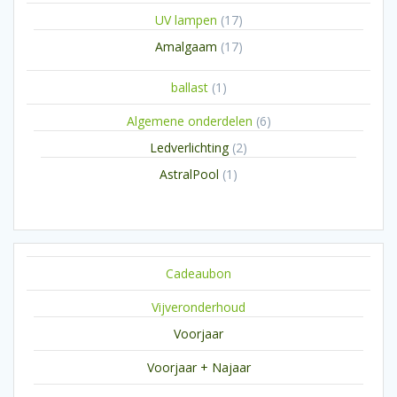
17
UV lampen
17
producten
17
Amalgaam
17
producten
1
ballast
1
product
6
Algemene onderdelen
6
producten
2
Ledverlichting
2
producten
1
AstralPool
1
product
Cadeaubon
Vijveronderhoud
Voorjaar
Voorjaar + Najaar