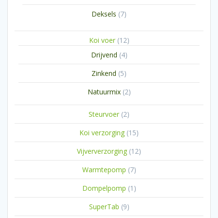
producten
7
Deksels
7
producten
12
Koi voer
12
producten
4
Drijvend
4
producten
5
Zinkend
5
producten
2
Natuurmix
2
producten
2
Steurvoer
2
producten
15
Koi verzorging
15
producten
12
Vijververzorging
12
producten
7
Warmtepomp
7
producten
1
Dompelpomp
1
product
9
SuperTab
9
producten