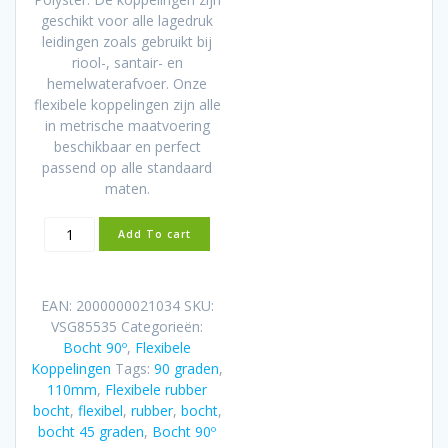
geschikt voor alle lagedruk
leidingen zoals gebruikt bij
riool-, santair- en
hemelwaterafvoer. Onze
flexibele koppelingen zijn alle
in metrische maatvoering
beschikbaar en perfect
passend op alle standaard
maten.
Flexibele
Add To cart
rubber
bocht
(90°)
EAN:
2000000021034
SKU:
110mm
VSG85535
Categorieën:
aantal
Bocht 90º
,
Flexibele
Koppelingen
Tags:
90 graden
,
110mm
,
Flexibele rubber
bocht
,
flexibel
,
rubber
,
bocht
,
bocht 45 graden
,
Bocht 90º