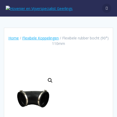
Ga
naar
de
inhoud
Home
/
Flexibele Koppelingen
/ Flexibele rubber bocht (90°)
110mm