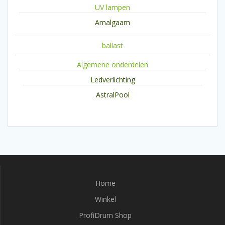
UV lampen
Amalgaam
ballast
Algemene onderdelen
Ledverlichting
AstralPool
Home
Winkel
ProfiDrum Shop