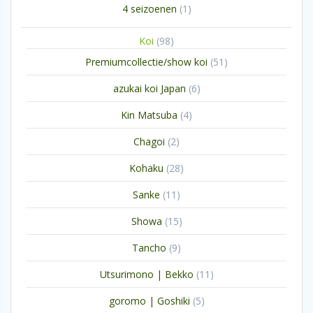
1
4 seizoenen
1
product
98
Koi
98
producten
51
Premiumcollectie/show koi
51
producten
6
azukai koi Japan
6
producten
4
Kin Matsuba
4
producten
2
Chagoi
2
producten
28
Kohaku
28
producten
11
Sanke
11
producten
15
Showa
15
producten
9
Tancho
9
producten
11
Utsurimono | Bekko
11
producten
5
goromo | Goshiki
5