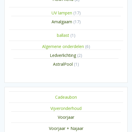
producten
17
UV lampen
17
producten
17
Amalgaam
17
producten
1
ballast
1
product
6
Algemene onderdelen
6
producten
2
Ledverlichting
2
producten
1
AstralPool
1
product
Cadeaubon
Vijveronderhoud
Voorjaar
Voorjaar + Najaar