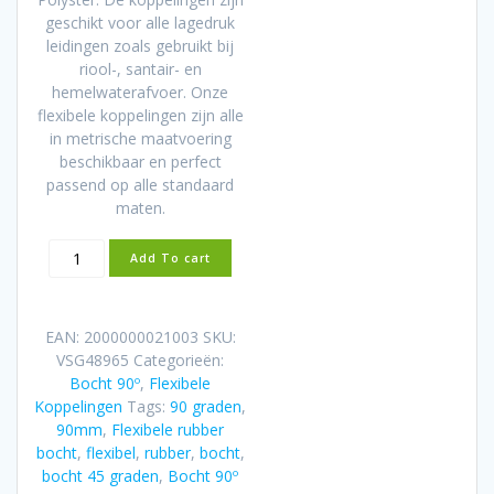
geschikt voor alle lagedruk
leidingen zoals gebruikt bij
riool-, santair- en
hemelwaterafvoer. Onze
flexibele koppelingen zijn alle
in metrische maatvoering
beschikbaar en perfect
passend op alle standaard
maten.
Flexibele
Add To cart
rubber
bocht
(90°)
EAN:
2000000021003
SKU:
90mm
VSG48965
Categorieën:
aantal
Bocht 90º
,
Flexibele
Koppelingen
Tags:
90 graden
,
90mm
,
Flexibele rubber
bocht
,
flexibel
,
rubber
,
bocht
,
bocht 45 graden
,
Bocht 90º