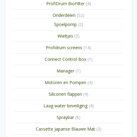
4
ProfiDrum BioFilter
4
producten
52
Onderdelen
52
producten
2
Spoelpomp
2
producten
3
Wieltjes
3
producten
14
Profidrum screens
14
producten
1
Connect Control Box
1
product
1
Manager
1
product
4
Motoren en Pompen
4
producten
4
Siliconen flappen
4
producten
4
Laag water beveiliging
4
producten
6
Spraybar
6
producten
3
Cassette Japanse Blauwe Mat
3
producten