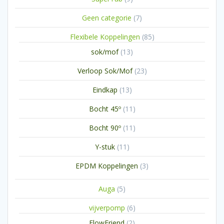
producten
7
Geen categorie
7
producten
85
Flexibele Koppelingen
85
producten
13
sok/mof
13
producten
23
Verloop Sok/Mof
23
producten
13
Eindkap
13
producten
11
Bocht 45º
11
producten
11
Bocht 90º
11
producten
11
Y-stuk
11
producten
3
EPDM Koppelingen
3
producten
5
Auga
5
producten
6
vijverpomp
6
producten
2
FlowFriend
2