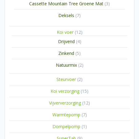
3
Cassette Mountain Tree Groene Mat
3
producten
7
Deksels
7
producten
12
Koi voer
12
producten
4
Drijvend
4
producten
5
Zinkend
5
producten
2
Natuurmix
2
producten
2
Steurvoer
2
producten
15
Koi verzorging
15
producten
12
Vijververzorging
12
producten
7
Warmtepomp
7
producten
1
Dompelpomp
1
product
9
SuperTab
9