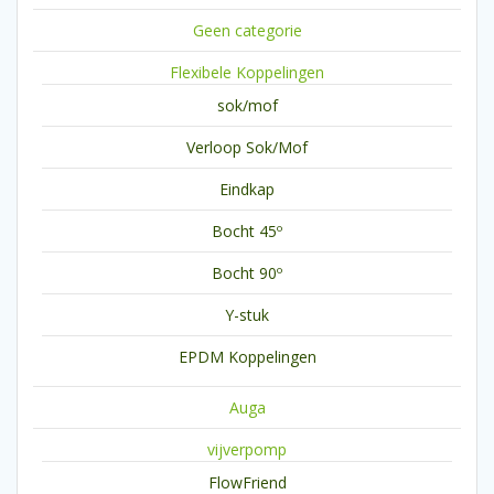
Geen categorie
Flexibele Koppelingen
sok/mof
Verloop Sok/Mof
Eindkap
Bocht 45º
Bocht 90º
Y-stuk
EPDM Koppelingen
Auga
vijverpomp
FlowFriend