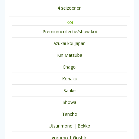
4 seizoenen
Koi
Premiumcollectie/show koi
azukai koi Japan
Kin Matsuba
Chagoi
Kohaku
Sanke
Showa
Tancho
Utsurimono | Bekko
goromo | Goshiki