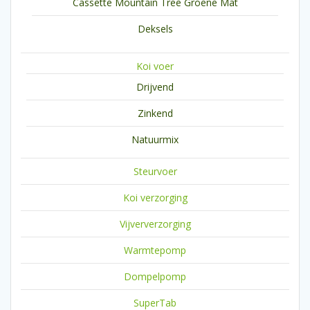
Cassette Mountain Tree Groene Mat
Deksels
Koi voer
Drijvend
Zinkend
Natuurmix
Steurvoer
Koi verzorging
Vijververzorging
Warmtepomp
Dompelpomp
SuperTab