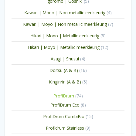
5
goromo | Goshiki
5
producten
4
Kawari | Mono | Non metallic eenkleurig
4
producten
7
Kawari | Moyo | Non metallic meerkleurig
7
producten
8
Hikari | Mono | Metallic eenkleurig
8
producten
12
Hikari | Moyo | Metallic meerkleurig
12
producten
4
Asagi | Shusui
4
producten
16
Doitsu (A & B)
16
producten
5
Kinginrin (A & B)
5
producten
74
ProfiDrum
74
producten
8
ProfiDrum Eco
8
producten
15
ProfiDrum CombiBio
15
producten
9
Profidrum Stainless
9
producten