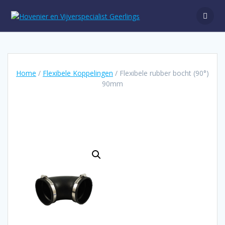
Ga
naar
de
inhoud
Home
/
Flexibele Koppelingen
/ Flexibele rubber bocht (90°)
90mm