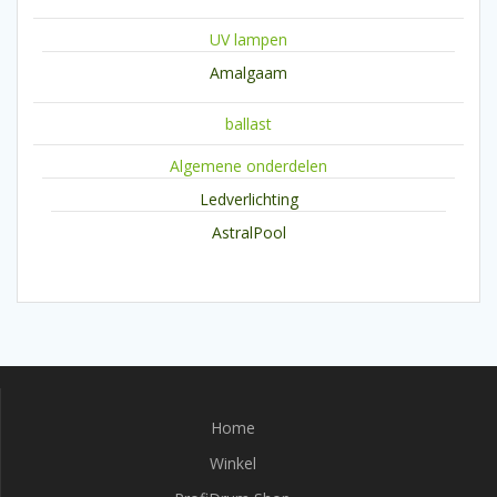
UV lampen
Amalgaam
ballast
Algemene onderdelen
Ledverlichting
AstralPool
Home
Winkel