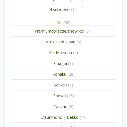
product
1
4 seizoenen
1
product
98
Koi
98
producten
51
Premiumcollectie/show koi
51
producten
6
azukai koi Japan
6
producten
4
Kin Matsuba
4
producten
2
Chagoi
2
producten
28
Kohaku
28
producten
11
Sanke
11
producten
15
Showa
15
producten
9
Tancho
9
producten
11
Utsurimono | Bekko
11
producten