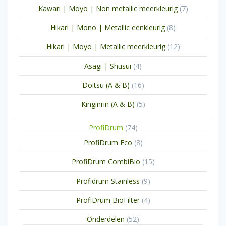
7
Kawari | Moyo | Non metallic meerkleurig
7
producten
8
Hikari | Mono | Metallic eenkleurig
8
producten
12
Hikari | Moyo | Metallic meerkleurig
12
producten
4
Asagi | Shusui
4
producten
16
Doitsu (A & B)
16
producten
5
Kinginrin (A & B)
5
producten
74
ProfiDrum
74
producten
8
ProfiDrum Eco
8
producten
15
ProfiDrum CombiBio
15
producten
9
Profidrum Stainless
9
producten
4
ProfiDrum BioFilter
4
producten
52
Onderdelen
52