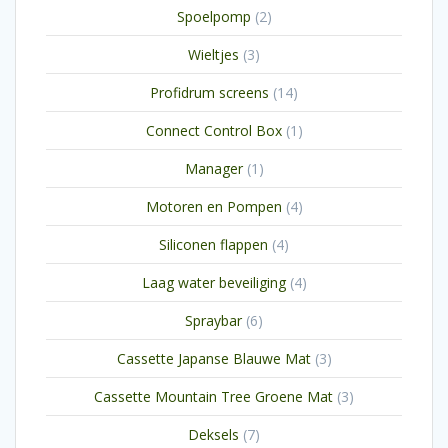
producten
2
Spoelpomp
2
producten
3
Wieltjes
3
producten
14
Profidrum screens
14
producten
1
Connect Control Box
1
product
1
Manager
1
product
4
Motoren en Pompen
4
producten
4
Siliconen flappen
4
producten
4
Laag water beveiliging
4
producten
6
Spraybar
6
producten
3
Cassette Japanse Blauwe Mat
3
producten
3
Cassette Mountain Tree Groene Mat
3
producten
7
Deksels
7