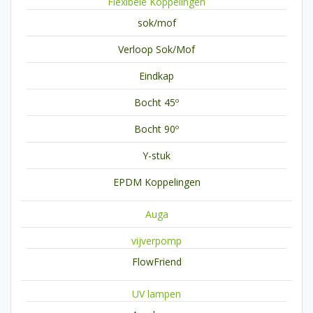
Flexibele Koppelingen
sok/mof
Verloop Sok/Mof
Eindkap
Bocht 45º
Bocht 90º
Y-stuk
EPDM Koppelingen
Auga
vijverpomp
FlowFriend
UV lampen