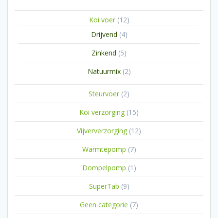
producten
12
Koi voer
12
producten
4
Drijvend
4
producten
5
Zinkend
5
producten
2
Natuurmix
2
producten
2
Steurvoer
2
producten
15
Koi verzorging
15
producten
12
Vijververzorging
12
producten
7
Warmtepomp
7
producten
1
Dompelpomp
1
product
9
SuperTab
9
producten
7
Geen categorie
7
producten