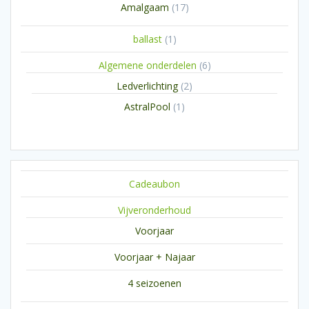
producten
17
Amalgaam
17
producten
1
ballast
1
product
6
Algemene onderdelen
6
producten
2
Ledverlichting
2
producten
1
AstralPool
1
product
Cadeaubon
Vijveronderhoud
Voorjaar
Voorjaar + Najaar
4 seizoenen