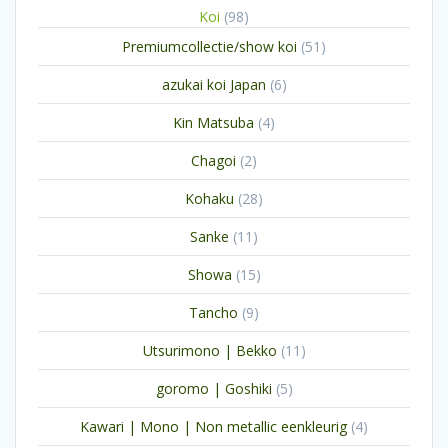
98
Koi
98
producten
51
Premiumcollectie/show koi
51
producten
6
azukai koi Japan
6
producten
4
Kin Matsuba
4
producten
2
Chagoi
2
producten
28
Kohaku
28
producten
11
Sanke
11
producten
15
Showa
15
producten
9
Tancho
9
producten
11
Utsurimono | Bekko
11
producten
5
goromo | Goshiki
5
producten
4
Kawari | Mono | Non metallic eenkleurig
4
producten