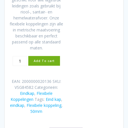
leidingen zoals gebruikt bij
riool-, santair- en
hemelwaterafvoer. Onze
flexibele koppelingen zijn alle
in metrische maatvoering
beschikbaar en perfect
passend op alle standaard
maten.
Flexibele
Add To cart
rubber
eindkap
50mm
EAN:
2000000020136
SKU:
aantal
VSG84582
Categorieën:
Eindkap
,
Flexibele
Koppelingen
Tags:
Eind kap
,
eindkap
,
Flexibele koppeling
,
50mm