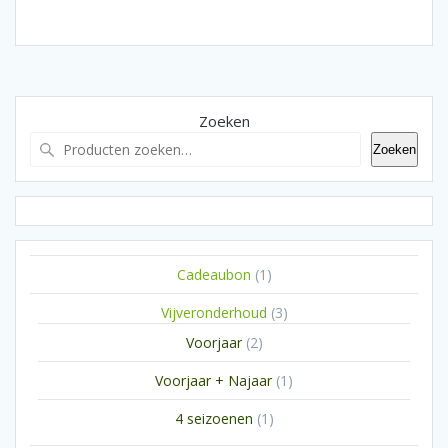
Zoeken
Zoeken
1
Cadeaubon
1
product
3
Vijveronderhoud
3
producten
2
Voorjaar
2
producten
1
Voorjaar + Najaar
1
product
1
4 seizoenen
1
product