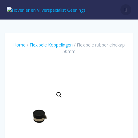
Ga
naar
de
inhoud
Home
/
Flexibele Koppelingen
/ Flexibele rubber eindkap
50mm