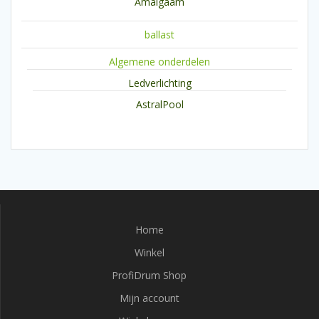
Amalgaam
ballast
Algemene onderdelen
Ledverlichting
AstralPool
Home
Winkel
ProfiDrum Shop
Mijn account