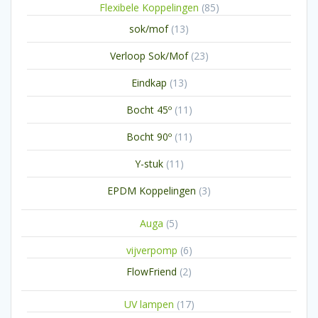
85
Flexibele Koppelingen
85
producten
13
sok/mof
13
producten
23
Verloop Sok/Mof
23
producten
13
Eindkap
13
producten
11
Bocht 45º
11
producten
11
Bocht 90º
11
producten
11
Y-stuk
11
producten
3
EPDM Koppelingen
3
producten
5
Auga
5
producten
6
vijverpomp
6
producten
2
FlowFriend
2
producten
17
UV lampen
17