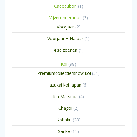
1
Cadeaubon
1
product
3
Vijveronderhoud
3
producten
2
Voorjaar
2
producten
1
Voorjaar + Najaar
1
product
1
4 seizoenen
1
product
98
Koi
98
producten
51
Premiumcollectie/show koi
51
producten
6
azukai koi Japan
6
producten
4
Kin Matsuba
4
producten
2
Chagoi
2
producten
28
Kohaku
28
producten
11
Sanke
11