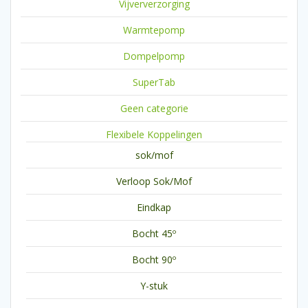
Vijververzorging
Warmtepomp
Dompelpomp
SuperTab
Geen categorie
Flexibele Koppelingen
sok/mof
Verloop Sok/Mof
Eindkap
Bocht 45º
Bocht 90º
Y-stuk