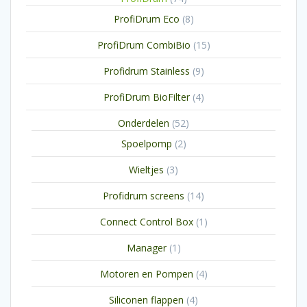
producten
8
ProfiDrum Eco
8
producten
15
ProfiDrum CombiBio
15
producten
9
Profidrum Stainless
9
producten
4
ProfiDrum BioFilter
4
producten
52
Onderdelen
52
producten
2
Spoelpomp
2
producten
3
Wieltjes
3
producten
14
Profidrum screens
14
producten
1
Connect Control Box
1
product
1
Manager
1
product
4
Motoren en Pompen
4
producten
4
Siliconen flappen
4