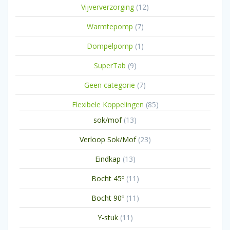
12
Vijververzorging
12
producten
7
Warmtepomp
7
producten
1
Dompelpomp
1
product
9
SuperTab
9
producten
7
Geen categorie
7
producten
85
Flexibele Koppelingen
85
producten
13
sok/mof
13
producten
23
Verloop Sok/Mof
23
producten
13
Eindkap
13
producten
11
Bocht 45º
11
producten
11
Bocht 90º
11
producten
11
Y-stuk
11
producten