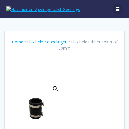
Ga
naar
de
inhoud
Home
/
Flexibele Koppelingen
/ Flexibele rubber sok/mof
50mm