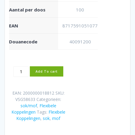
Aantal per doos
100
EAN
8717591051077
Douanecode
40091200
Flexibele
Add To cart
rubber
sok/mof
50mm
EAN:
2000000018812
SKU:
aantal
VSG58633
Categorieën:
sok/mof
,
Flexibele
Koppelingen
Tags:
Flexibele
Koppelingen
,
sok
,
mof