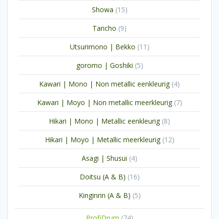
producten
15
Showa
15
producten
9
Tancho
9
producten
11
Utsurimono | Bekko
11
producten
5
goromo | Goshiki
5
producten
4
Kawari | Mono | Non metallic eenkleurig
4
producten
7
Kawari | Moyo | Non metallic meerkleurig
7
producten
8
Hikari | Mono | Metallic eenkleurig
8
producten
12
Hikari | Moyo | Metallic meerkleurig
12
producten
4
Asagi | Shusui
4
producten
16
Doitsu (A & B)
16
producten
5
Kinginrin (A & B)
5
producten
74
ProfiDrum
74