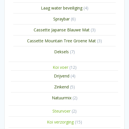
producten
4
Laag water beveiliging
4
producten
6
Spraybar
6
producten
3
Cassette Japanse Blauwe Mat
3
producten
3
Cassette Mountain Tree Groene Mat
3
producten
7
Deksels
7
producten
12
Koi voer
12
producten
4
Drijvend
4
producten
5
Zinkend
5
producten
2
Natuurmix
2
producten
2
Steurvoer
2
producten
15
Koi verzorging
15
producten