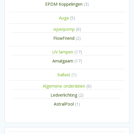
3
EPDM Koppelingen
3
producten
5
Auga
5
producten
6
vijverpomp
6
producten
2
FlowFriend
2
producten
17
UV lampen
17
producten
17
Amalgaam
17
producten
1
ballast
1
product
6
Algemene onderdelen
6
producten
2
Ledverlichting
2
producten
1
AstralPool
1
product