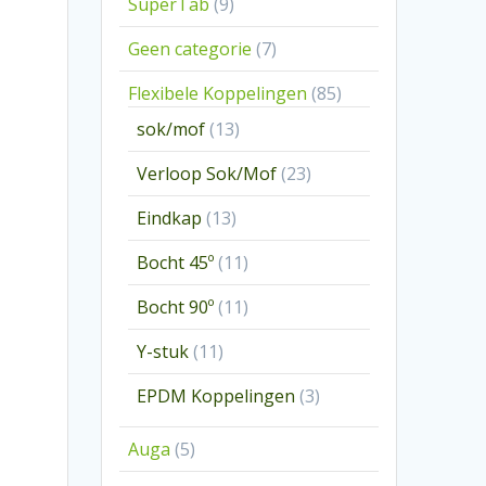
9
SuperTab
9
producten
7
Geen categorie
7
producten
85
Flexibele Koppelingen
85
producten
13
sok/mof
13
producten
23
Verloop Sok/Mof
23
producten
13
Eindkap
13
producten
11
Bocht 45º
11
producten
11
Bocht 90º
11
producten
11
Y-stuk
11
producten
3
EPDM Koppelingen
3
producten
5
Auga
5
producten