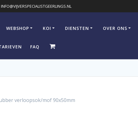
INFO@VIJVERSPECIALISTGEERLINGS.NL
WEBSHOP
KOI
DIENSTEN
OVER ONS
TARIEVEN
FAQ
 rubber verloopsok/mof 90x50mm