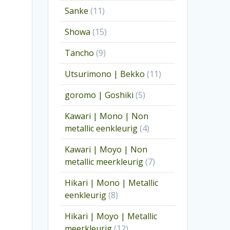
producten
11
Sanke
11
producten
15
Showa
15
producten
9
Tancho
9
producten
11
Utsurimono | Bekko
11
producten
5
goromo | Goshiki
5
producten
Kawari | Mono | Non
4
metallic eenkleurig
4
producten
Kawari | Moyo | Non
7
metallic meerkleurig
7
producten
Hikari | Mono | Metallic
8
eenkleurig
8
producten
Hikari | Moyo | Metallic
12
meerkleurig
12