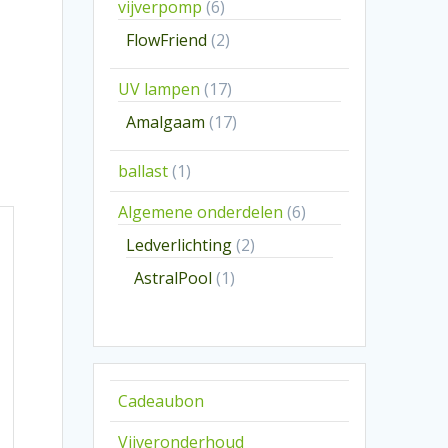
6
vijverpomp
6
producten
2
FlowFriend
2
producten
17
UV lampen
17
producten
17
Amalgaam
17
producten
1
ballast
1
product
6
Algemene onderdelen
6
producten
2
Ledverlichting
2
producten
1
AstralPool
1
product
Cadeaubon
Vijveronderhoud