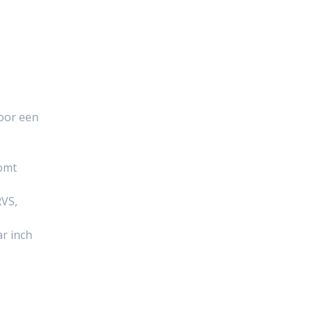
voor een
komt
RVS,
r inch