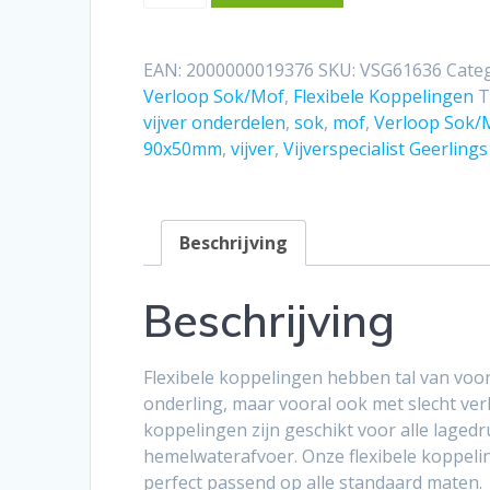
rubber
verloopsok/mof
90x50mm
EAN:
2000000019376
SKU:
VSG61636
Cate
aantal
Verloop Sok/Mof
,
Flexibele Koppelingen
T
vijver onderdelen
,
sok
,
mof
,
Verloop Sok/
90x50mm
,
vijver
,
Vijverspecialist Geerlings
Beschrijving
Beschrijving
Flexibele koppelingen hebben tal van voor
onderling, maar vooral ook met slecht verl
koppelingen zijn geschikt voor alle lagedru
hemelwaterafvoer. Onze flexibele koppelin
perfect passend op alle standaard maten.