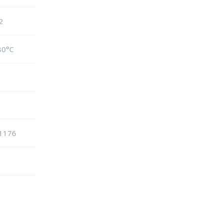
2
80°C
1176