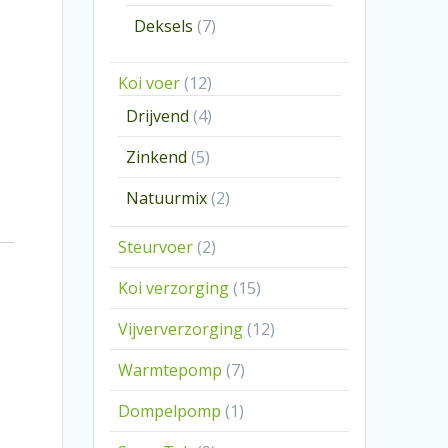
producten
7
Deksels
7
producten
12
Koi voer
12
producten
4
Drijvend
4
producten
5
Zinkend
5
producten
2
Natuurmix
2
producten
2
Steurvoer
2
producten
15
Koi verzorging
15
producten
12
Vijververzorging
12
producten
7
Warmtepomp
7
producten
1
Dompelpomp
1
product