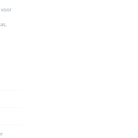
 voor
as,
er