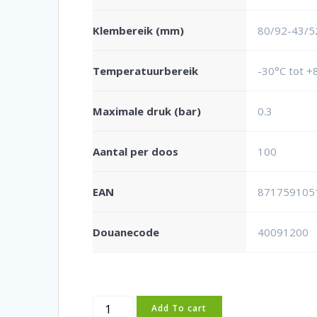
Klembereik (mm)
80/92-43/5
Temperatuurbereik
-30°C tot +
Maximale druk (bar)
0.3
Aantal per doos
100
EAN
871759105
Douanecode
40091200
Flexibele
Add To cart