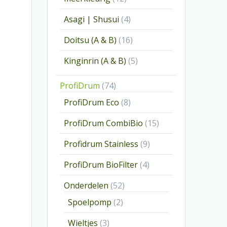
producten
4
Asagi | Shusui
4
producten
16
Doitsu (A & B)
16
producten
5
Kinginrin (A & B)
5
producten
74
ProfiDrum
74
producten
8
ProfiDrum Eco
8
producten
15
ProfiDrum CombiBio
15
producten
9
Profidrum Stainless
9
producten
4
ProfiDrum BioFilter
4
producten
52
Onderdelen
52
producten
2
Spoelpomp
2
producten
3
Wieltjes
3