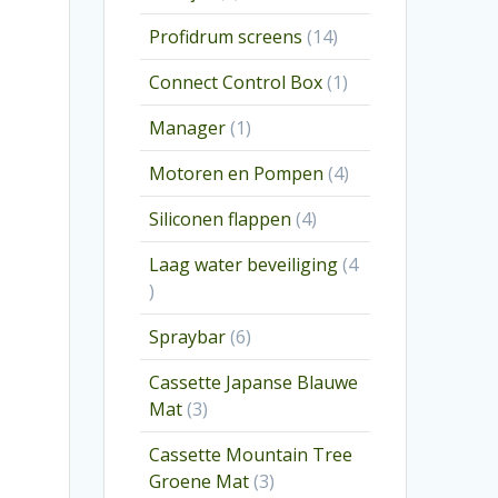
producten
14
Profidrum screens
14
producten
1
Connect Control Box
1
product
1
Manager
1
product
4
Motoren en Pompen
4
producten
4
Siliconen flappen
4
producten
Laag water beveiliging
4
4
producten
6
Spraybar
6
producten
Cassette Japanse Blauwe
3
Mat
3
producten
Cassette Mountain Tree
3
Groene Mat
3