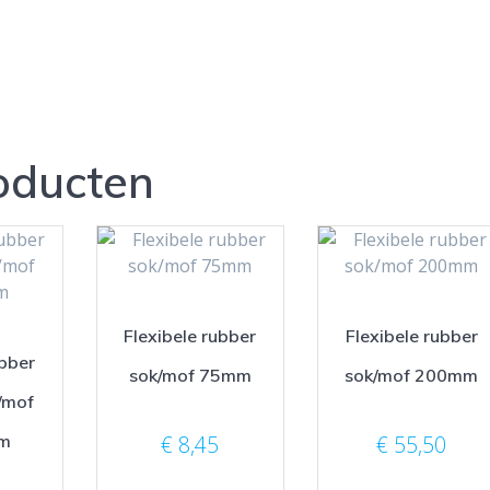
oducten
Flexibele rubber
Flexibele rubber
ubber
sok/mof 75mm
sok/mof 200mm
/mof
m
€
8,45
€
55,50