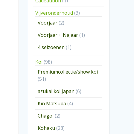
1
Cadeaubon
1
product
3
Vijveronderhoud
3
producten
2
Voorjaar
2
producten
1
Voorjaar + Najaar
1
product
1
4 seizoenen
1
product
98
Koi
98
producten
Premiumcollectie/show koi
51
51
producten
6
azukai koi Japan
6
producten
4
Kin Matsuba
4
producten
2
Chagoi
2
producten
28
Kohaku
28