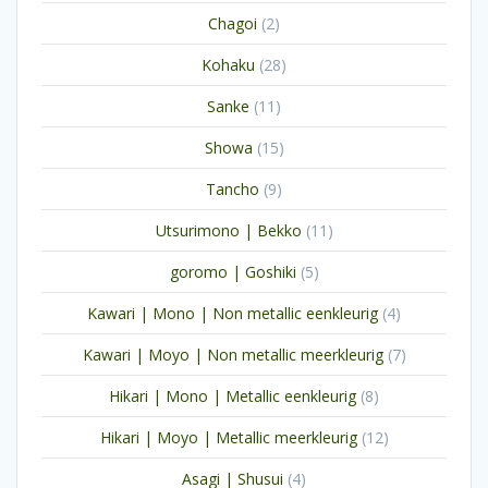
producten
2
Chagoi
2
producten
28
Kohaku
28
producten
11
Sanke
11
producten
15
Showa
15
producten
9
Tancho
9
producten
11
Utsurimono | Bekko
11
producten
5
goromo | Goshiki
5
producten
4
Kawari | Mono | Non metallic eenkleurig
4
producten
7
Kawari | Moyo | Non metallic meerkleurig
7
producten
8
Hikari | Mono | Metallic eenkleurig
8
producten
12
Hikari | Moyo | Metallic meerkleurig
12
producten
4
Asagi | Shusui
4