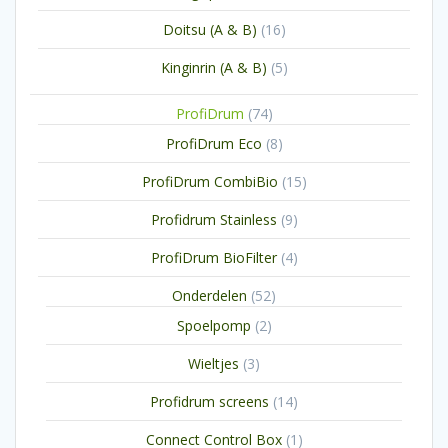
producten
16
Doitsu (A & B)
16
producten
5
Kinginrin (A & B)
5
producten
74
ProfiDrum
74
producten
8
ProfiDrum Eco
8
producten
15
ProfiDrum CombiBio
15
producten
9
Profidrum Stainless
9
producten
4
ProfiDrum BioFilter
4
producten
52
Onderdelen
52
producten
2
Spoelpomp
2
producten
3
Wieltjes
3
producten
14
Profidrum screens
14
producten
1
Connect Control Box
1