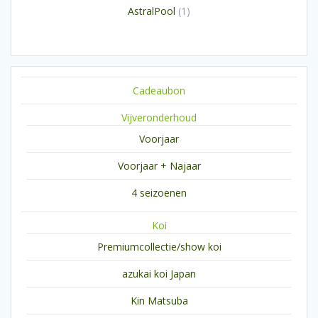
producten
1
AstralPool
1
product
Cadeaubon
Vijveronderhoud
Voorjaar
Voorjaar + Najaar
4 seizoenen
Koi
Premiumcollectie/show koi
azukai koi Japan
Kin Matsuba