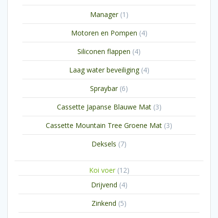
product
1
Manager
1
product
4
Motoren en Pompen
4
producten
4
Siliconen flappen
4
producten
4
Laag water beveiliging
4
producten
6
Spraybar
6
producten
3
Cassette Japanse Blauwe Mat
3
producten
3
Cassette Mountain Tree Groene Mat
3
producten
7
Deksels
7
producten
12
Koi voer
12
producten
4
Drijvend
4
producten
5
Zinkend
5
producten