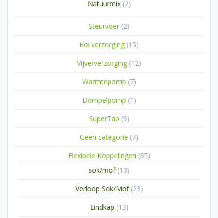
2
Natuurmix
2
producten
2
Steurvoer
2
producten
15
Koi verzorging
15
producten
12
Vijververzorging
12
producten
7
Warmtepomp
7
producten
1
Dompelpomp
1
product
9
SuperTab
9
producten
7
Geen categorie
7
producten
85
Flexibele Koppelingen
85
producten
13
sok/mof
13
producten
23
Verloop Sok/Mof
23
producten
13
Eindkap
13
producten