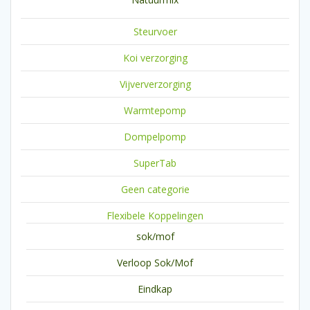
Steurvoer
Koi verzorging
Vijververzorging
Warmtepomp
Dompelpomp
SuperTab
Geen categorie
Flexibele Koppelingen
sok/mof
Verloop Sok/Mof
Eindkap