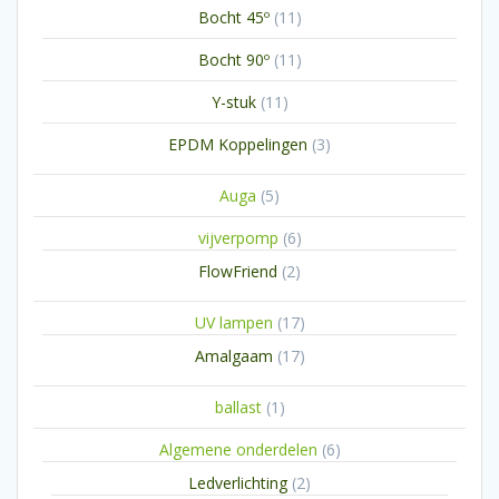
11
Bocht 45º
11
producten
11
Bocht 90º
11
producten
11
Y-stuk
11
producten
3
EPDM Koppelingen
3
producten
5
Auga
5
producten
6
vijverpomp
6
producten
2
FlowFriend
2
producten
17
UV lampen
17
producten
17
Amalgaam
17
producten
1
ballast
1
product
6
Algemene onderdelen
6
producten
2
Ledverlichting
2