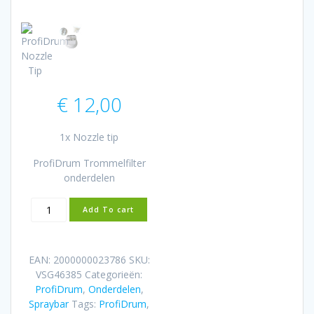
€
12,00
1x Nozzle tip
ProfiDrum Trommelfilter
onderdelen
Nozzle
Add To cart
tip
-
ProfiDrum
EAN:
2000000023786
SKU:
aantal
VSG46385
Categorieën:
ProfiDrum
,
Onderdelen
,
Spraybar
Tags:
ProfiDrum
,