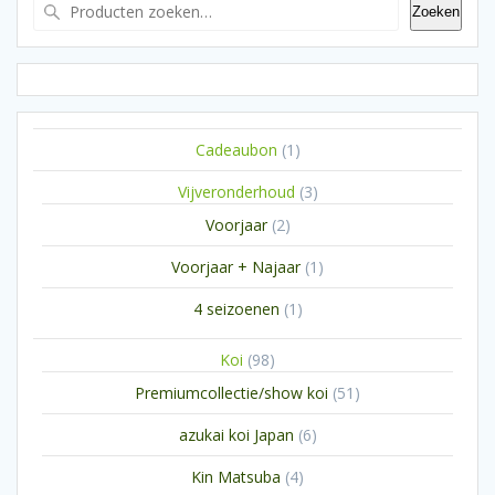
Zoeken
1
Cadeaubon
1
product
3
Vijveronderhoud
3
producten
2
Voorjaar
2
producten
1
Voorjaar + Najaar
1
product
1
4 seizoenen
1
product
98
Koi
98
producten
51
Premiumcollectie/show koi
51
producten
6
azukai koi Japan
6
producten
4
Kin Matsuba
4