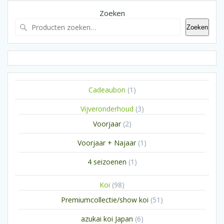
Zoeken
Zoeken
1
Cadeaubon
1
product
3
Vijveronderhoud
3
producten
2
Voorjaar
2
producten
1
Voorjaar + Najaar
1
product
1
4 seizoenen
1
product
98
Koi
98
producten
51
Premiumcollectie/show koi
51
producten
6
azukai koi Japan
6