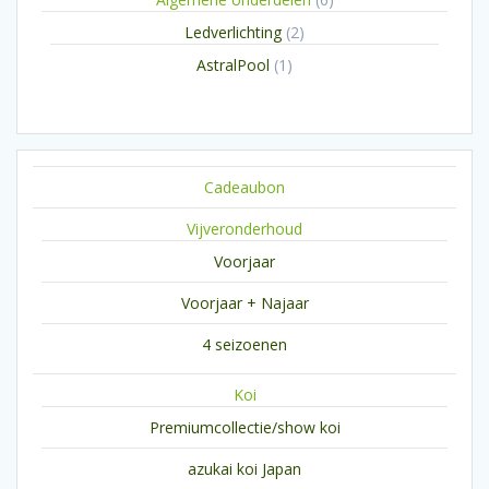
producten
2
Ledverlichting
2
producten
1
AstralPool
1
product
Cadeaubon
Vijveronderhoud
Voorjaar
Voorjaar + Najaar
4 seizoenen
Koi
Premiumcollectie/show koi
azukai koi Japan