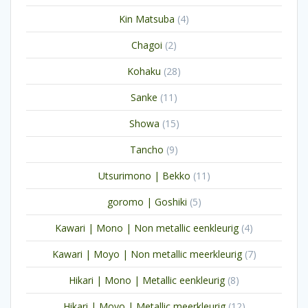
producten
4
Kin Matsuba
4
producten
2
Chagoi
2
producten
28
Kohaku
28
producten
11
Sanke
11
producten
15
Showa
15
producten
9
Tancho
9
producten
11
Utsurimono | Bekko
11
producten
5
goromo | Goshiki
5
producten
4
Kawari | Mono | Non metallic eenkleurig
4
producten
7
Kawari | Moyo | Non metallic meerkleurig
7
producten
8
Hikari | Mono | Metallic eenkleurig
8
producten
12
Hikari | Moyo | Metallic meerkleurig
12