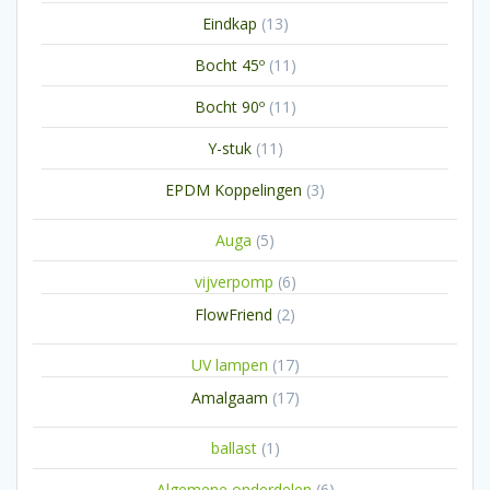
producten
13
Eindkap
13
producten
11
Bocht 45º
11
producten
11
Bocht 90º
11
producten
11
Y-stuk
11
producten
3
EPDM Koppelingen
3
producten
5
Auga
5
producten
6
vijverpomp
6
producten
2
FlowFriend
2
producten
17
UV lampen
17
producten
17
Amalgaam
17
producten
1
ballast
1
product
6
Algemene onderdelen
6