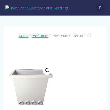
Ga
naar
de
inhoud
Home
/
ProfiDrum
/ ProfiDrum Collector tank