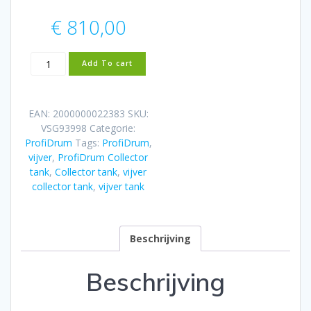
€
810,00
ProfiDrum
Add To cart
Collector
tank
aantal
EAN:
2000000022383
SKU:
VSG93998
Categorie:
ProfiDrum
Tags:
ProfiDrum
,
vijver
,
ProfiDrum Collector
tank
,
Collector tank
,
vijver
collector tank
,
vijver tank
Beschrijving
Beschrijving