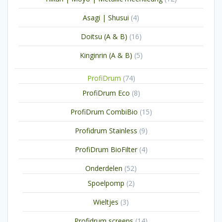
producten
4
Asagi | Shusui
4
producten
16
Doitsu (A & B)
16
producten
5
Kinginrin (A & B)
5
producten
74
ProfiDrum
74
producten
8
ProfiDrum Eco
8
producten
15
ProfiDrum CombiBio
15
producten
9
Profidrum Stainless
9
producten
4
ProfiDrum BioFilter
4
producten
52
Onderdelen
52
producten
2
Spoelpomp
2
producten
3
Wieltjes
3
producten
14
Profidrum screens
14