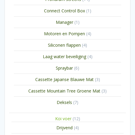
producten
1
Connect Control Box
1
product
1
Manager
1
product
4
Motoren en Pompen
4
producten
4
Siliconen flappen
4
producten
4
Laag water beveiliging
4
producten
6
Spraybar
6
producten
3
Cassette Japanse Blauwe Mat
3
producten
3
Cassette Mountain Tree Groene Mat
3
producten
7
Deksels
7
producten
12
Koi voer
12
producten
4
Drijvend
4
producten