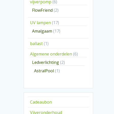
6
vijverpomp
6
producten
2
FlowFriend
2
producten
17
UV lampen
17
producten
17
Amalgaam
17
producten
1
ballast
1
product
6
Algemene onderdelen
6
producten
2
Ledverlichting
2
producten
1
AstralPool
1
product
Cadeaubon
Vijveronderhoud