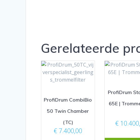
Gerelateerde pr
ProfiDrum Sta
ProfiDrum CombiBio
65E | Trommel
50 Twin Chamber
(TC)
€
10.400
€
7.400,00