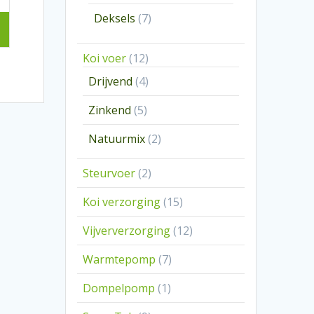
producten
7
Deksels
7
producten
12
Koi voer
12
producten
4
Drijvend
4
producten
5
Zinkend
5
producten
2
Natuurmix
2
producten
2
Steurvoer
2
producten
15
Koi verzorging
15
producten
12
Vijververzorging
12
producten
7
Warmtepomp
7
producten
1
Dompelpomp
1
product