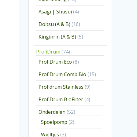
producten
4
Asagi | Shusui
4
producten
16
Doitsu (A & B)
16
producten
5
Kinginrin (A & B)
5
producten
74
ProfiDrum
74
producten
8
ProfiDrum Eco
8
producten
15
ProfiDrum CombiBio
15
producten
9
Profidrum Stainless
9
producten
4
ProfiDrum BioFilter
4
producten
52
Onderdelen
52
producten
2
Spoelpomp
2
producten
3
Wieltjes
3