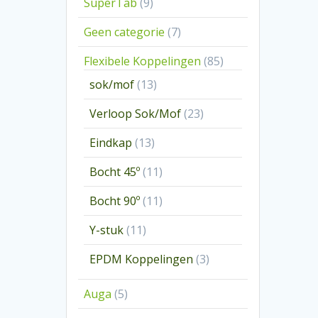
9
SuperTab
9
producten
7
Geen categorie
7
producten
85
Flexibele Koppelingen
85
producten
13
sok/mof
13
producten
23
Verloop Sok/Mof
23
producten
13
Eindkap
13
producten
11
Bocht 45º
11
producten
11
Bocht 90º
11
producten
11
Y-stuk
11
producten
3
EPDM Koppelingen
3
producten
5
Auga
5
producten