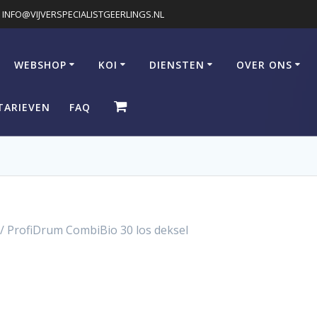
INFO@VIJVERSPECIALISTGEERLINGS.NL
WEBSHOP
KOI
DIENSTEN
OVER ONS
TARIEVEN
FAQ
/ ProfiDrum CombiBio 30 los deksel