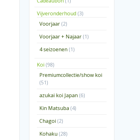
1
Cadeaubon
1
product
3
Vijveronderhoud
3
producten
2
Voorjaar
2
producten
1
Voorjaar + Najaar
1
product
1
4 seizoenen
1
product
98
Koi
98
producten
Premiumcollectie/show koi
51
51
producten
6
azukai koi Japan
6
producten
4
Kin Matsuba
4
producten
2
Chagoi
2
producten
28
Kohaku
28