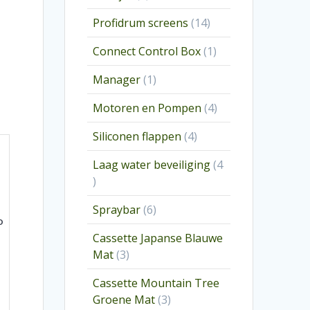
producten
14
Profidrum screens
14
producten
1
Connect Control Box
1
product
1
Manager
1
product
4
Motoren en Pompen
4
producten
4
Siliconen flappen
4
producten
Laag water beveiliging
4
4
producten
6
Spraybar
6
o
producten
Cassette Japanse Blauwe
3
Mat
3
producten
Cassette Mountain Tree
3
Groene Mat
3