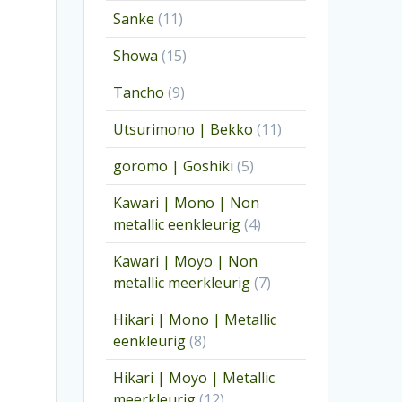
producten
11
Sanke
11
producten
15
Showa
15
producten
9
Tancho
9
producten
11
Utsurimono | Bekko
11
producten
5
goromo | Goshiki
5
producten
Kawari | Mono | Non
4
metallic eenkleurig
4
producten
Kawari | Moyo | Non
7
metallic meerkleurig
7
producten
Hikari | Mono | Metallic
8
eenkleurig
8
producten
Hikari | Moyo | Metallic
12
meerkleurig
12