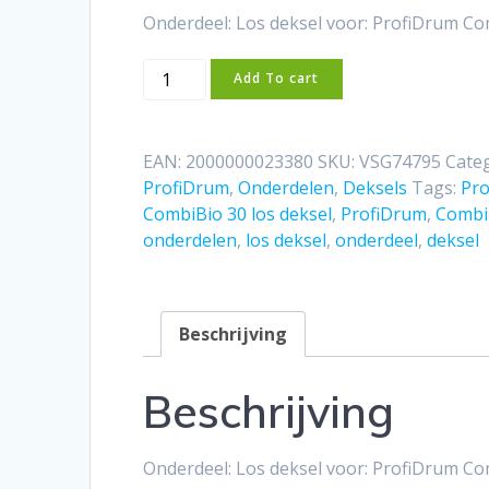
Onderdeel: Los deksel voor: ProfiDrum Co
ProfiDrum
Add To cart
CombiBio
30
los
EAN:
2000000023380
SKU:
VSG74795
Cate
deksel
ProfiDrum
,
Onderdelen
,
Deksels
Tags:
Pr
aantal
CombiBio 30 los deksel
,
ProfiDrum
,
Combi
onderdelen
,
los deksel
,
onderdeel
,
deksel
Beschrijving
Beschrijving
Onderdeel: Los deksel voor: ProfiDrum Co