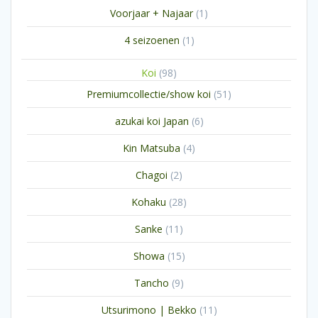
producten
1
Voorjaar + Najaar
1
product
1
4 seizoenen
1
product
98
Koi
98
producten
51
Premiumcollectie/show koi
51
producten
6
azukai koi Japan
6
producten
4
Kin Matsuba
4
producten
2
Chagoi
2
producten
28
Kohaku
28
producten
11
Sanke
11
producten
15
Showa
15
producten
9
Tancho
9
producten
11
Utsurimono | Bekko
11