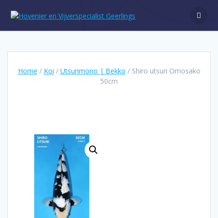
Ga
naar
de
inhoud
Home
/
Koi
/
Utsurimono | Bekko
/ Shiro utsuri Omosako
50cm