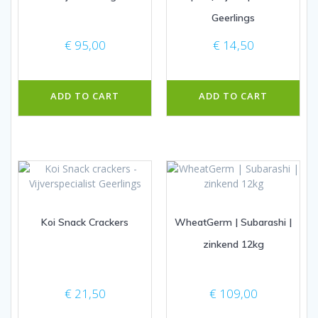
Geerlings
€
95,00
€
14,50
ADD TO CART
ADD TO CART
Koi Snack Crackers
WheatGerm | Subarashi |
zinkend 12kg
€
21,50
€
109,00