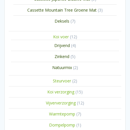
producten
3
Cassette Mountain Tree Groene Mat
3
producten
7
Deksels
7
producten
12
Koi voer
12
producten
4
Drijvend
4
producten
5
Zinkend
5
producten
2
Natuurmix
2
producten
2
Steurvoer
2
producten
15
Koi verzorging
15
producten
12
Vijververzorging
12
producten
7
Warmtepomp
7
producten
1
Dompelpomp
1