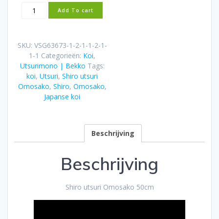
Shiro
Add To cart
utsuri
Omosako
50cm
SKU:
VSG63673-1-2-1-1-2-1-
aantal
1-1
Categorieën:
Koi
,
Utsurimono | Bekko
Tags:
koi
,
Utsuri
,
Shiro utsuri
Omosako
,
Shiro
,
Omosako
,
Japanse koi
Beschrijving
Beschrijving
Shiro utsuri Omosako 50cm