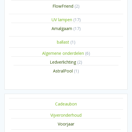
producten
2
FlowFriend
2
producten
17
UV lampen
17
producten
17
Amalgaam
17
producten
1
ballast
1
product
6
Algemene onderdelen
6
producten
2
Ledverlichting
2
producten
1
AstralPool
1
product
Cadeaubon
Vijveronderhoud
Voorjaar