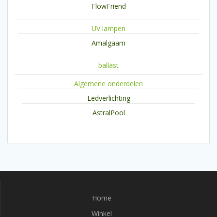
FlowFriend
UV lampen
Amalgaam
ballast
Algemene onderdelen
Ledverlichting
AstralPool
Home
Winkel