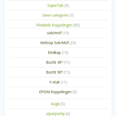
product
9
SuperTab
9
producten
7
Geen categorie
7
producten
85
Flexibele Koppelingen
85
producten
13
sok/mof
13
producten
23
Verloop Sok/Mof
23
producten
13
Eindkap
13
producten
11
Bocht 45º
11
producten
11
Bocht 90º
11
producten
11
Y-stuk
11
producten
3
EPDM Koppelingen
3
producten
5
Auga
5
producten
6
vijverpomp
6