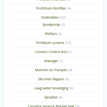
producten
4
ProfiDrum BioFilter
4
producten
52
Onderdelen
52
producten
2
Spoelpomp
2
producten
3
Wieltjes
3
producten
14
Profidrum screens
14
producten
1
Connect Control Box
1
product
1
Manager
1
product
4
Motoren en Pompen
4
producten
4
Siliconen flappen
4
producten
4
Laag water beveiliging
4
producten
6
Spraybar
6
producten
3
Cassette Japanse Blauwe Mat
3