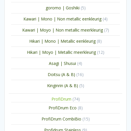
producten
5
goromo | Goshiki
5
producten
4
Kawari | Mono | Non metallic eenkleurig
4
producten
7
Kawari | Moyo | Non metallic meerkleurig
7
producten
8
Hikari | Mono | Metallic eenkleurig
8
producten
12
Hikari | Moyo | Metallic meerkleurig
12
producten
4
Asagi | Shusui
4
producten
16
Doitsu (A & B)
16
producten
5
Kinginrin (A & B)
5
producten
74
ProfiDrum
74
producten
8
ProfiDrum Eco
8
producten
15
ProfiDrum CombiBio
15
producten
9
Profidrum Stainless
9