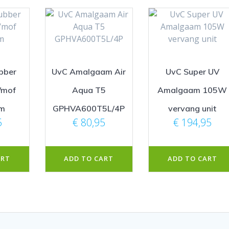
ubber
UvC Amalgaam Air
UvC Super UV
/mof
Aqua T5
Amalgaam 105W
m
GPHVA600T5L/4P
vervang unit
5
€
80,95
€
194,95
ART
ADD TO CART
ADD TO CART