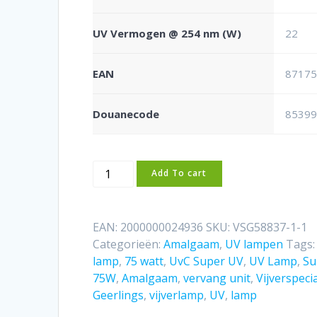
UV Vermogen @ 254 nm (W)
22
EAN
8717
Douanecode
8539
UvC
Add To cart
Super
UV
Amalgaam
EAN:
2000000024936
SKU:
VSG58837-1-1
75W
Categorieën:
Amalgaam
,
UV lampen
Tags
vervang
lamp
,
75 watt
,
UvC Super UV
,
UV Lamp
,
Su
unit
75W
,
Amalgaam
,
vervang unit
,
Vijverspecia
aantal
Geerlings
,
vijverlamp
,
UV
,
lamp