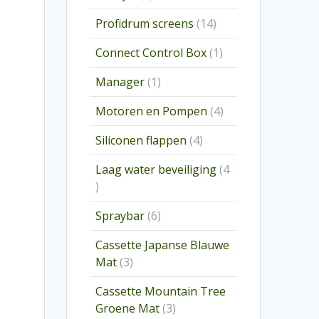
producten
14
Profidrum screens
14
producten
1
Connect Control Box
1
product
1
Manager
1
product
4
Motoren en Pompen
4
producten
4
Siliconen flappen
4
producten
Laag water beveiliging
4
4
producten
6
Spraybar
6
producten
Cassette Japanse Blauwe
3
Mat
3
producten
Cassette Mountain Tree
3
Groene Mat
3