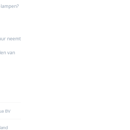
-lampen?
uur neemt
len van
ua BV
land