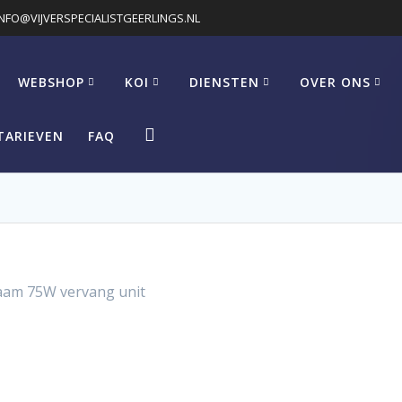
INFO@VIJVERSPECIALISTGEERLINGS.NL
WEBSHOP
KOI
DIENSTEN
OVER ONS
TARIEVEN
FAQ
aam 75W vervang unit