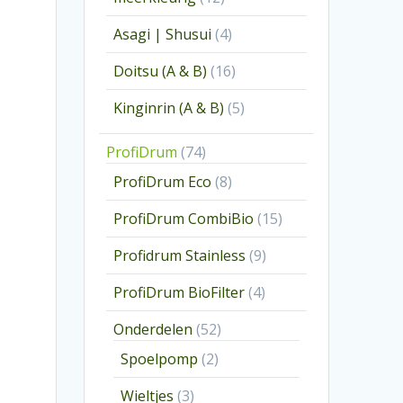
producten
4
Asagi | Shusui
4
producten
16
Doitsu (A & B)
16
producten
5
Kinginrin (A & B)
5
producten
74
ProfiDrum
74
producten
8
ProfiDrum Eco
8
producten
15
ProfiDrum CombiBio
15
producten
9
Profidrum Stainless
9
producten
4
ProfiDrum BioFilter
4
producten
52
Onderdelen
52
producten
2
Spoelpomp
2
producten
3
Wieltjes
3