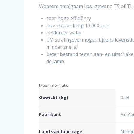
Waarom amalgaam i.p.v. gewone T5 of TL
zeer hoge efficiëncy
levensduur lamp 13.000 uur
helderder water
UV-stralingsvermogen tijdens levensd
minder snel af
beter bestand tegen aan- en uitschake
de lamp
Meer informatie
Gewicht (kg)
0.53
Fabrikant
Air-Aq
Land van fabricage
Neder