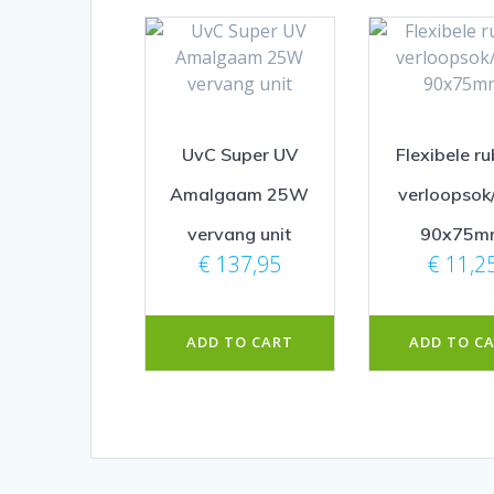
UvC Super UV
Flexibele r
Amalgaam 25W
verloopsok
vervang unit
90x75m
€
137,95
€
11,2
ADD TO CART
ADD TO C