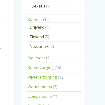
producten
7
Deksels
7
producten
12
Koi voer
12
producten
4
Drijvend
4
producten
5
Zinkend
5
producten
2
Natuurmix
2
s
producten
2
Steurvoer
2
producten
15
Koi verzorging
15
producten
12
Vijververzorging
12
producten
7
Warmtepomp
7
producten
1
Dompelpomp
1
product