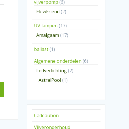
6
vijverpomp
6
producten
2
FlowFriend
2
producten
17
UV lampen
17
producten
17
Amalgaam
17
producten
1
ballast
1
product
6
Algemene onderdelen
6
producten
2
Ledverlichting
2
producten
1
AstralPool
1
product
Cadeaubon
Vijveronderhoud