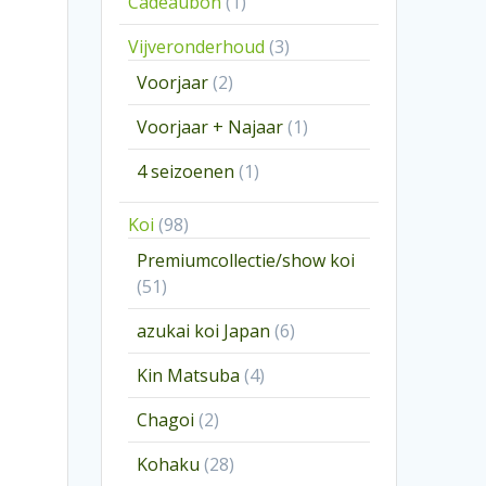
1
Cadeaubon
1
product
3
Vijveronderhoud
3
producten
2
Voorjaar
2
producten
1
Voorjaar + Najaar
1
product
1
4 seizoenen
1
product
98
Koi
98
producten
Premiumcollectie/show koi
51
51
producten
6
azukai koi Japan
6
producten
4
Kin Matsuba
4
producten
2
Chagoi
2
producten
28
Kohaku
28