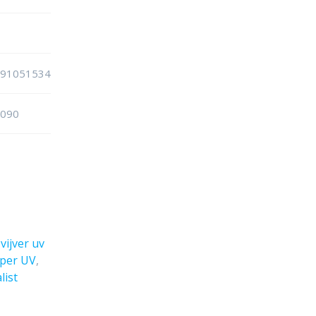
591051534
9090
:
vijver uv
per UV
,
list