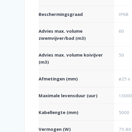
Beschermingsgraad
IP68
Advies max. volume
60
zwemvijver/bad (m3)
Advies max. volume koivijver
50
(m3)
Afmetingen (mm)
ø25 x
Maximale levensduur (uur)
1300
Kabellengte (mm)
5000
Vermogen (W)
75-80