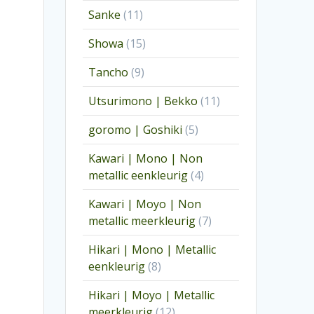
producten
11
Sanke
11
producten
15
Showa
15
producten
9
Tancho
9
producten
11
Utsurimono | Bekko
11
producten
5
goromo | Goshiki
5
producten
Kawari | Mono | Non
4
metallic eenkleurig
4
producten
Kawari | Moyo | Non
7
metallic meerkleurig
7
producten
Hikari | Mono | Metallic
8
eenkleurig
8
producten
Hikari | Moyo | Metallic
12
meerkleurig
12