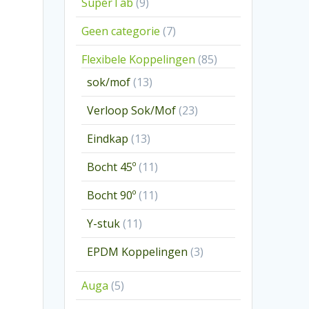
9
SuperTab
9
producten
7
Geen categorie
7
producten
85
Flexibele Koppelingen
85
producten
13
sok/mof
13
producten
23
Verloop Sok/Mof
23
producten
13
Eindkap
13
producten
11
Bocht 45º
11
producten
11
Bocht 90º
11
producten
11
Y-stuk
11
producten
3
EPDM Koppelingen
3
producten
5
Auga
5
producten