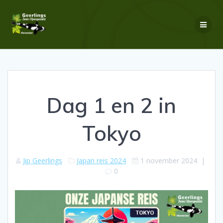
Ga
naar
de
inhoud
Dag 1 en 2 in
Tokyo
Jip Geerlings
Japan reis 2024
1 november 2024
|
0