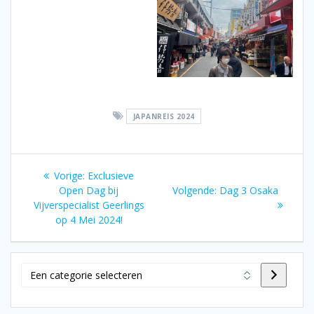
JAPANREIS 2024
Bericht
Vorig
Vorige:
Exclusieve
navigatie
bericht:
Volgend
Open Dag bij
Volgende:
Dag 3 Osaka
bericht:
Vijverspecialist Geerlings
op 4 Mei 2024!
Een
categorie
selecteren