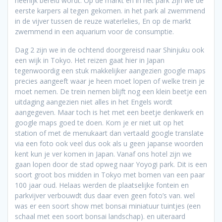
heerlijk bereid wordt. Op de markt en in het park zijn we de
eerste karpers al tegen gekomen. in het park al zwemmend
in de vijver tussen de reuze waterlelies, En op de markt
zwemmend in een aquarium voor de consumptie.
Dag 2 zijn we in de ochtend doorgereisd naar Shinjuku ook
een wijk in Tokyo. Het reizen gaat hier in Japan
tegenwoordig een stuk makkelijker aangezien google maps
precies aangeeft waar je heen moet lopen of welke trein je
moet nemen. De trein nemen blijft nog een klein beetje een
uitdaging aangezien niet alles in het Engels wordt
aangegeven. Maar toch is het met een beetje denkwerk en
google maps goed te doen. Kom je er niet uit op het
station of met de menukaart dan vertaald google translate
via een foto ook veel dus ook als u geen japanse woorden
kent kun je ver komen in Japan. Vanaf ons hotel zijn we
gaan lopen door de stad opweg naar Yoyogi park. Dit is een
soort groot bos midden in Tokyo met bomen van een paar
100 jaar oud. Helaas werden de plaatselijke fontein en
parkvijver verbouwdt dus daar even geen foto’s van. wel
was er een soort show met bonsai miniatuur tuintjes (een
schaal met een soort bonsai landschap). en uiteraard