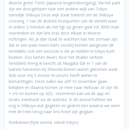
diverse grote Torii’s (Japanse bogen/doorgang). Via het park
zijn we doorgelopen naar een andere wijk van Tokyo
namelijk Shibuya Deze wijk staat bekend om de Shibuya
crossing. 1 van de drukste kruispunten van de wereld waar
er iedere 2 minuten als het ligt op groen gaat tot 3000 man
oversteken en dan kris kras door elkaar in diverse
richtingen. Als je dan staat te wachten kan het zomaar zijn
dat er een paar mario karts voorbij komen aangezien dit
inmiddels ook een excursie is die je midden in tokyo kunt
boeken. Dus karten dwars door het drukke verkeer.
Inmiddels kreeg ik bericht uit Niiagata dat er 1 van de
laatste harvesten bij Shinoda binnen waren gekomen waar
Rob voor mij 5 mooie Hi-utsuri’s heeft weten te
bemachtigen. Deze zullen we zelf 10 november gaan
bekijken en daarna komen ze mee naar Hellouw. ze zijn 45
+ cm en komen op 425,- reserveren kan via de app en
straks eventueel via de website. In de avond hebben we
nog in Shibuya wat gegeten en gedron ken waarna we weer
met de trein terug naar ons hotel zijn gegaan.
Konbanwa (fijne avond, vanuit tokyo)